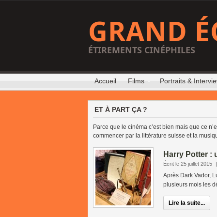
GRAND É
ÉTIREMENTS CINÉPHILES
Accueil
Films
Portraits & Intervi
ET À PART ÇA ?
Parce que le cinéma c’est bien mais que ce n’e
commencer par la littérature suisse et la musiq
Harry Potter :
Écrit le 25 juillet 2015
Après Dark Vador, Lu
plusieurs mois les 
Lire la suite...