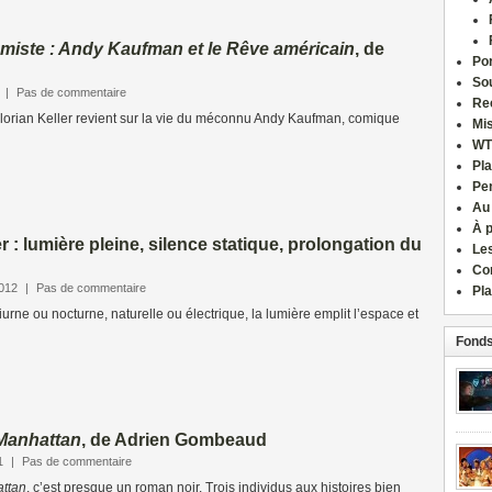
miste : Andy Kaufman et le Rêve américain
, de
Por
Sou
|
Pas de commentaire
Re
 Florian Keller revient sur la vie du méconnu Andy Kaufman, comique
Mi
WT
Pla
Pe
Au
À 
: lumière pleine, silence statique, prolongation du
Le
Co
2012
|
Pas de commentaire
Pla
urne ou nocturne, naturelle ou électrique, la lumière emplit l’espace et
Fonds
Manhattan
, de Adrien Gombeaud
1
|
Pas de commentaire
ttan
, c’est presque un roman noir. Trois individus aux histoires bien