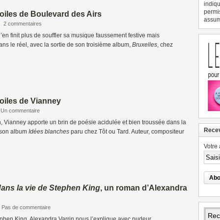
indiqu
permi
oiles de Boulevard des Airs
assume
|
2 commentaires
’en finit plus de souffler sa musique faussement festive mais
ns le réel, avec la sortie de son troisième album,
Bruxelles
, chez
oiles de Vianney
Un commentaire
, Vianney apporte un brin de poésie acidulée et bien troussée dans la
Recev
 son album
Idées blanches
paru chez Tôt ou Tard. Auteur, compositeur
Votre 
ans la vie de Stephen King
, un roman d’Alexandra
Pas de commentaire
hen King, Alexandra Varrin nous l’explique avec pudeur...