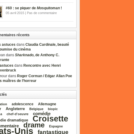
#60 : se piquer de
Mosquitoman
!
05 avril 2015 | Pas de commentaire
ntaires récents
s astuces
dans
Claudia Cardinale, beauté
soumise du cinéma
wan dans
Sharknado
, de Anthony C.
rrante
sastuces
dans
Rencontre avec Henri
venbruck
mour dans
Roger Corman / Edgar Allan Poe
es maîtres de l’horreur
clés
adolescence
Allemagne
ation
Angleterre
r
Belgique
biopic
comédie
da
chef‑d'oeuvre
Croisette
die dramatique
drame
mentaire
Espagne
ats‑Unis
fantastique