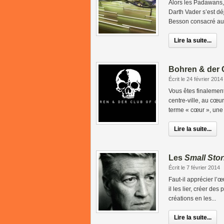
Alors les Padawans, 
Darth Vader s’est d
Besson consacré au 7
Lire la suite...
Bohren & der 
Écrit le 24 février 2014
Vous êtes finalement 
centre-ville, au cœu
terme « cœur », une v
Lire la suite...
Les
Small Stor
Écrit le 7 février 2014
Faut-il apprécier l’œ
il les lier, créer de
créations en les...
Lire la suite...