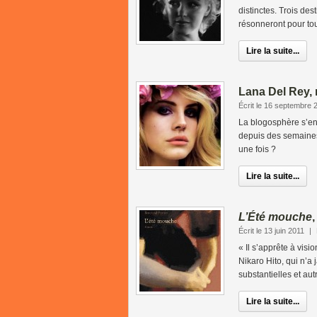
distinctes. Trois des
résonneront pour tou
Lire la suite...
Lana Del Rey,
Écrit le 16 septembre 
La blogosphère s’en
depuis des semaines 
une fois ?
Lire la suite...
L’Été mouche
Écrit le 13 juin 2011
|
« Il s’apprête à vis
Nikaro Hito, qui n’
substantielles et autr
Lire la suite...