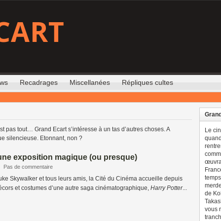
CART
ews
Recadrages
Miscellanées
Répliques cultes
Grand
st pas tout… Grand Ecart s’intéresse à un tas d’autres choses. A
Le ci
ue silencieuse. Etonnant, non ?
quand 
rentre
comme
 une exposition magique (ou presque)
œuvran
|
Pas de commentaire
France
temps 
ke Skywalker et tous leurs amis, la Cité du Cinéma accueille depuis
merdes
décors et costumes d’une autre saga cinématographique,
Harry Potter
...
de Ko
Takash
vous n
tranch