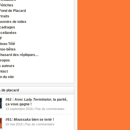
Fétiches
Fond de Placard
traits
venirs de toiles
cadrages
scellanées
F
teau Télé
nse-bêtes
 hasard des répliques…
propos
s auteurs
ntact
n du site
 de placard
#62 : Avec
Lady Terminator
, la parité,
ça vous gagne !
13 septembre 2016 | Pas de commentaire
#61:
Moussaka
bien se tenir !
10 mai 2015 | Pas de commentaire