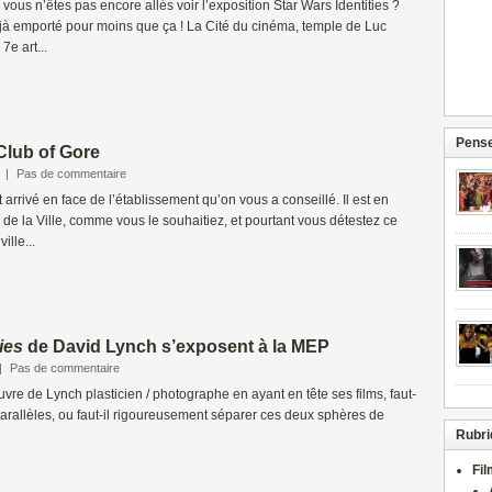
vous n’êtes pas encore allés voir l’exposition Star Wars Identities ?
éjà emporté pour moins que ça ! La Cité du cinéma, temple de Luc
e art...
Pense
Club of Gore
|
Pas de commentaire
arrivé en face de l’établissement qu’on vous a conseillé. Il est en
r de la Ville, comme vous le souhaitiez, et pourtant vous détestez ce
ille...
ies
de David Lynch s’exposent à la MEP
|
Pas de commentaire
uvre de Lynch plasticien / photographe en ayant en tête ses films, faut-
s parallèles, ou faut-il rigoureusement séparer ces deux sphères de
Rubri
Fi