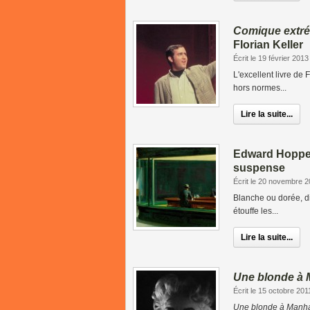
Comique extré
Florian Keller
Écrit le 19 février 2013
L'excellent livre de
hors normes...
Lire la suite...
Edward Hopper 
suspense
Écrit le 20 novembre 
Blanche ou dorée, di
étouffe les...
Lire la suite...
Une blonde à 
Écrit le 15 octobre 201
Une blonde à Manha