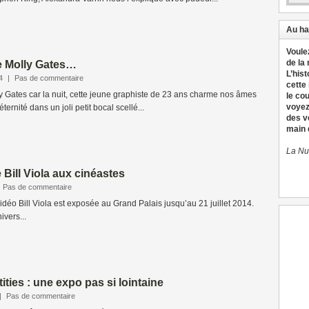
Au ha
Voule
de la
e Molly Gates…
L’hist
4
|
Pas de commentaire
cette
y Gates car la nuit, cette jeune graphiste de 23 ans charme nos âmes
le co
voyez
éternité dans un joli petit bocal scellé...
des v
main d
La Nu
 Bill Viola aux cinéastes
Pas de commentaire
vidéo Bill Viola est exposée au Grand Palais jusqu’au 21 juillet 2014.
ivers...
ities : une expo pas si lointaine
|
Pas de commentaire