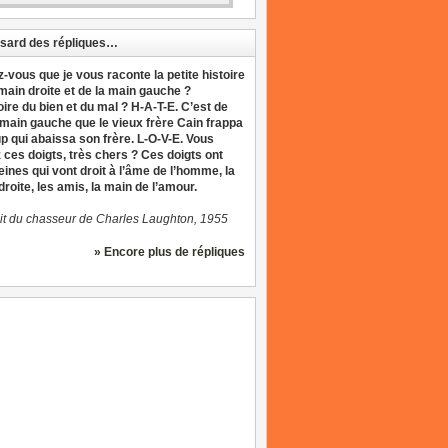
sard des répliques…
z-vous que je vous raconte la petite histoire
 main droite et de la main gauche ?
oire du bien et du mal ? H-A-T-E. C’est de
 main gauche que le vieux frère Cain frappa
up qui abaissa son frère. L-O-V-E. Vous
 ces doigts, très chers ? Ces doigts ont
eines qui vont droit à l’âme de l’homme, la
roite, les amis, la main de l’amour.
it du chasseur de Charles Laughton, 1955
» Encore plus de répliques