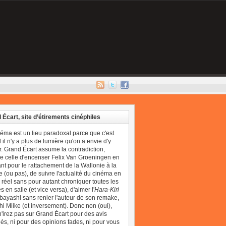
 Écart, site d’étirements cinéphiles
néma est un lieu paradoxal parce que c'est
il n'y a plus de lumière qu'on a envie d'y
r. Grand Écart assume la contradiction,
 celle d'encenser Felix Van Groeningen en
t pour le rattachement de la Wallonie à la
 (ou pas), de suivre l'actualité du cinéma en
réel sans pour autant chroniquer toutes les
 en salle (et vice versa), d'aimer l'
Hara-Kiri
bayashi sans renier l'auteur de son remake,
i Miike (et inversement). Donc non (oui),
'irez pas sur Grand Écart pour des avis
és, ni pour des opinions fades, ni pour vous