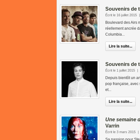
Souvenirs de t
Écrit le 16 juillet 2015
Boulevard des Airs n
réellement ancrée da
Columbia...
Lire la suite...
Souvenirs de t
Écrit le 1 juillet 2015
|
Depuis bientôt un an
pop française, avec
et...
Lire la suite...
Une semaine d
Varrin
Écrit le 3 mars 2015
|
Sa passion pour Step