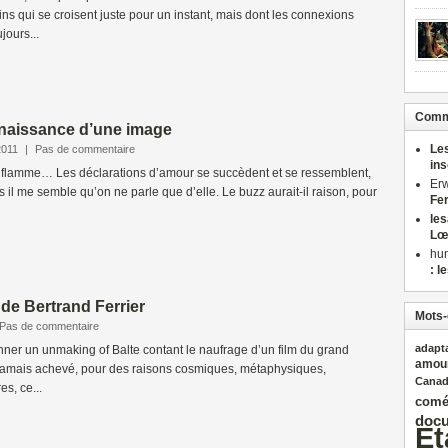
tins qui se croisent juste pour un instant, mais dont les connexions
jours...
Comme
 naissance d’une image
Le
2011
|
Pas de commentaire
in
flamme… Les déclarations d’amour se succèdent et se ressemblent,
Er
il me semble qu’on ne parle que d’elle. Le buzz aurait-il raison, pour
Fe
le
Lœ
hu
: l
, de Bertrand Ferrier
Mots-
Pas de commentaire
adapt
ionner un unmaking of Balte contant le naufrage d’un film du grand
amou
a jamais achevé, pour des raisons cosmiques, métaphysiques,
Cana
es, ce...
comé
docu
Et