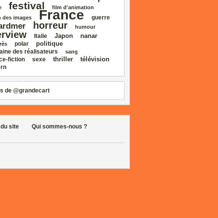
festival
e
film d'animation
France
guerre
 des images
horreur
ardmer
humour
erview
Japon
nanar
Italie
politique
polar
rès
aine des réalisateurs
sang
thriller
télévision
ce‑fiction
sexe
rn
s de @grandecart
 du site
Qui sommes-nous ?