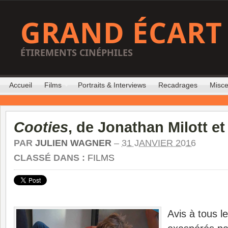
GRAND ÉCART
ÉTIREMENTS CINÉPHILES
Accueil
Films
Portraits & Interviews
Recadrages
Misce
Cooties
, de Jonathan Milott e
PAR
JULIEN WAGNER
–
31 JANVIER 2016
CLASSÉ DANS :
FILMS
Avis à tous le