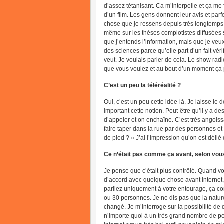
d’assez tétanisant. Ca m’interpelle et ça me f
d’un film. Les gens donnent leur avis et parfo
chose que je ressens depuis très longtemps. C
même sur les thèses complotistes diffusées su
que j’entends l’information, mais que je veux
des sciences parce qu’elle part d’un fait vér
veut. Je voulais parler de cela. Le show ra
que vous voulez et au bout d’un moment ça p
C’est un peu la téléréalité ?
Oui, c’est un peu cette idée-là. Je laisse le 
important cette notion. Peut-être qu’il y a d
d’appeler et on enchaîne. C’est très angois
faire taper dans la rue par des personnes et 
de pied ? » J’ai l’impression qu’on est délié
Ce n’était pas comme ça avant, selon vou
Je pense que c’était plus contrôlé. Quand vo
d’accord avec quelque chose avant Internet
parliez uniquement à votre entourage, ça co
ou 30 personnes. Je ne dis pas que la natu
changé. Je m’interroge sur la possibilité de d
n’importe quoi à un très grand nombre de p