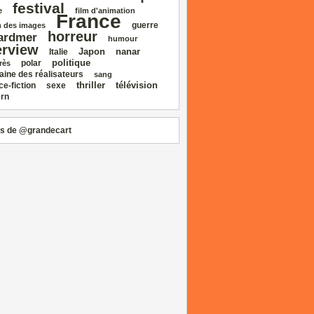
festival
e
film d'animation
France
guerre
 des images
horreur
ardmer
humour
erview
Japon
nanar
Italie
politique
polar
rès
aine des réalisateurs
sang
thriller
télévision
ce‑fiction
sexe
rn
s de @grandecart