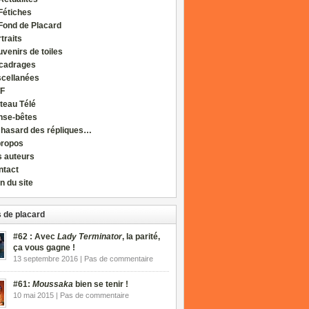
Fétiches
Fond de Placard
traits
venirs de toiles
cadrages
scellanées
F
teau Télé
nse-bêtes
 hasard des répliques…
propos
s auteurs
ntact
n du site
 de placard
#62 : Avec
Lady Terminator
, la parité,
ça vous gagne !
13 septembre 2016 | Pas de commentaire
#61:
Moussaka
bien se tenir !
10 mai 2015 | Pas de commentaire