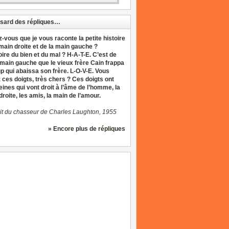
sard des répliques…
z-vous que je vous raconte la petite histoire
 main droite et de la main gauche ?
oire du bien et du mal ? H-A-T-E. C’est de
 main gauche que le vieux frère Cain frappa
up qui abaissa son frère. L-O-V-E. Vous
 ces doigts, très chers ? Ces doigts ont
eines qui vont droit à l’âme de l’homme, la
roite, les amis, la main de l’amour.
it du chasseur de Charles Laughton, 1955
» Encore plus de répliques