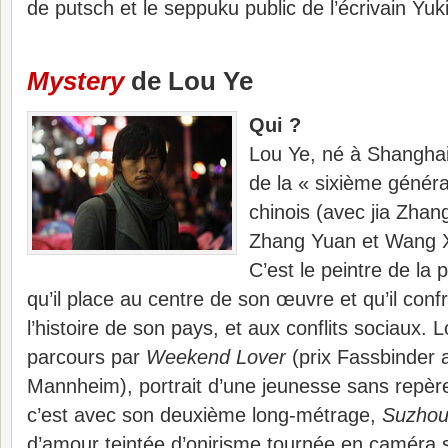
de putsch et le seppuku public de l’écrivain Yu
Mystery
de Lou Ye
Qui ?
Lou Ye, né à Shanghai 
de la « sixième généra
chinois (avec jia Zha
Zhang Yuan et Wang X
C’est le peintre de la
qu’il place au centre de son œuvre et qu’il con
l’histoire de son pays, et aux conflits sociaux.
parcours par
Weekend Lover
(prix Fassbinder a
Mannheim), portrait d’une jeunesse sans repèr
c’est avec son deuxième long-métrage,
Suzhou
d’amour teintée d’onirisme tournée en caméra sub