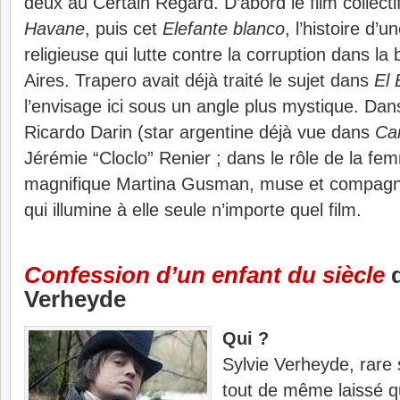
deux au Certain Regard. D’abord le film collecti
Havane
, puis cet
Elefante blanco
, l’histoire d
religieuse qui lutte contre la corruption dans l
Aires. Trapero avait déjà traité le sujet dans
El
l’envisage ici sous un angle plus mystique. Dans
Ricardo Darin (star argentine déjà vue dans
Ca
Jérémie “Cloclo” Renier ; dans le rôle de la fem
magnifique Martina Gusman, muse et compagn
qui illumine à elle seule n’importe quel film.
Confession d’un enfant du siècle
d
Verheyde
Qui ?
Sylvie Verheyde, rare 
tout de même laissé q