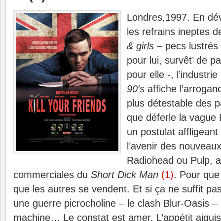
Londres,1997. En dé
les refrains ineptes
& girls
– pecs lustrés 
pour lui, survêt’ de 
pour elle -, l’industri
90′s
affiche l’arrogan
plus détestable des 
que déferle la vague 
un postulat affligeant
l’avenir des nouveaux
Radiohead ou Pulp, 
commerciales du
Short Dick Man
(1)
. Pour que 
que les autres se vendent. Et si ça ne suffit p
une guerre picrocholine – le clash Blur-Oasis – 
machine… Le constat est amer. L’appétit aiguisé