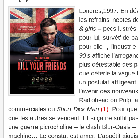
Londres,1997. En dé
les refrains ineptes
& girls
– pecs lustrés 
pour lui, survêt’ de 
pour elle -, l’industri
90′s
affiche l’arrogan
plus détestable des 
que déferle la vague 
un postulat affligeant
l’avenir des nouveaux
Radiohead ou Pulp, 
commerciales du
Short Dick Man
(1)
. Pour que 
que les autres se vendent. Et si ça ne suffit p
une guerre picrocholine – le clash Blur-Oasis – 
machine… Le constat est amer. L’appétit aiguisé