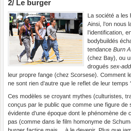
2/ Le burger
La société a les 
Ainsi, l’on nous 
l’identification, 
bodybuildés éch
tendance
Burn A
(chez Bay), ou u
drogués
sex-add
leur propre fange (chez Scorsese). Comment les
ne sont rien d’autre que le reflet de leur temps 
Ces modèles se croyant mythes (culturistes, tr
conçus par le public que comme une figure de st
évidente d’une époque dont le phénomène de ch
pas (comme dans le film homonyme de Schumac
burger factice mais… à le devenir. Plus que jam