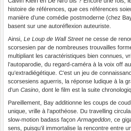
Calvin Klein en De Niro bis ? Encore une fois, l
histoire de références, que ces références soient
manière d’une comédie postmoderne (chez Bay)
basent sur une autoréflexion auteuriste.
Ainsi,
Le Loup de Wall Street
ne cesse de renou
scorsesien par de nombreuses trouvailles forme
multipliant les caractéristiques bien connues, vri
l’autoparodie, du regard-caméra à la voix off au
qu’extradiégétique. C’est un jeu de connaissan
scorsesiens aguerris, la réponse ludique à la g
d’un
Casino
, dont le film est la suite chronologi
Pareillement, Bay additionne les coups de coude
unique, vrille à l’apothéose. Du travelling circul
slow-motion badass façon
Armageddon
, ce gi
sens, puisqu’il immortalise la rencontre entre un