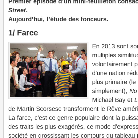
Premier épisode d’un mini-feuilleton consa
Street
.
Aujourd’hui, l’étude des fonceurs.
1/ Farce
En 2013 sont sor
multiples similit
volontairement p
d’une nation réd
plus primaire (le
simplement),
No
Michael Bay et
L
de Martin Scorsese transforment le Rêve améri
La farce, c’est ce genre populaire dont la puiss
des traits les plus exagérés, ce mode d’expres
société en grossissant les contours du tableau 