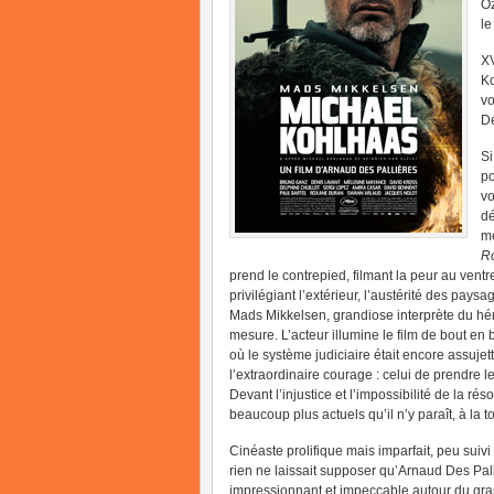
Oz
le
XV
Ko
vo
Dé
S
po
vo
dé
mé
R
prend le contrepied, filmant la peur au vent
privilégiant l’extérieur, l’austérité des pays
Mads Mikkelsen, grandiose interprète du hér
mesure. L’acteur illumine le film de bout en b
où le système judiciaire était encore assuj
l’extraordinaire courage : celui de prendre l
Devant l’injustice et l’impossibilité de la r
beaucoup plus actuels qu’il n’y paraît, à la
Cinéaste prolifique mais imparfait, peu suivi
rien ne laissait supposer qu’Arnaud Des Palli
impressionnant et impeccable autour du gra