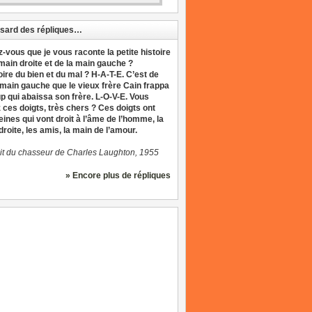
sard des répliques…
z-vous que je vous raconte la petite histoire
 main droite et de la main gauche ?
oire du bien et du mal ? H-A-T-E. C’est de
 main gauche que le vieux frère Cain frappa
up qui abaissa son frère. L-O-V-E. Vous
 ces doigts, très chers ? Ces doigts ont
eines qui vont droit à l’âme de l’homme, la
roite, les amis, la main de l’amour.
it du chasseur de Charles Laughton, 1955
» Encore plus de répliques