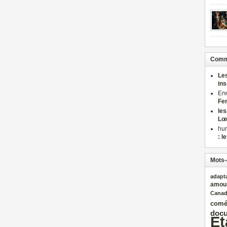
Comme
Le
in
Er
Fe
le
Lœ
hu
: l
Mots-
adapt
amou
Cana
comé
docu
Et