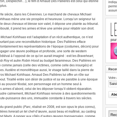
on, Desplechin…), le film d’Arnaud Des Pallières est celui qui étonne
indiqu
 plus.
permi
assume
Ie siècle, dans les Cévennes. Le marchand de chevaux Michael
hlhaas mène une vie prospère et heureuse. Lorsqu’un seigneur lui
le deux chevaux et blesse son valet, il dépose une plainte au tribunal.
bouté, il prend les armes et lève une armée pour rétablir son droit.
i
Michael Kohlhaas
est l’adaptation d’un récit authentique, ce n’est
urtant pas une reconstitution historique. Des Pallières efface
lontairement les représentations de l’époque (costumes, décors) pour
gager une œuvre poétique et profonde, une sorte de western
diéval à l’opposé de ce qu’on aurait imaginé : exit les
Braveheart
,
ob Roy
et autre
Robin Hood
au budget faramineux.
Des Pallières en
re comme jamais (celle des victimes, comme celle des insurgés) et
Recev
ages. Austère et monolithique aussi, le visage taillé dans la pierre de
os Michael Kohlhaas. Arnaud Des Pallières lui offre un rôle sur
Votre 
out. Tiraillé entre son désir de justice et sa vie paisible à une époque
etti au pouvoir féodal, son personnage est un homme seul à
es armes d’abord, celui de les déposer lorsqu’il obtient réparation.
ésoudre calmement,
Michael Kohlhaas
renvoie à des questionnements
 toute-puissance des uns, immuable constante à travers les siècles.
 du grand public (
Parc
, réalisé en 2008, est son opus le plus connu),
ères livrerait un tel chef-d’œuvre, aussi beau et maîtrisé, au casting
nd Mads. A ranger aux côtés d’autres œuvres transversales, comme