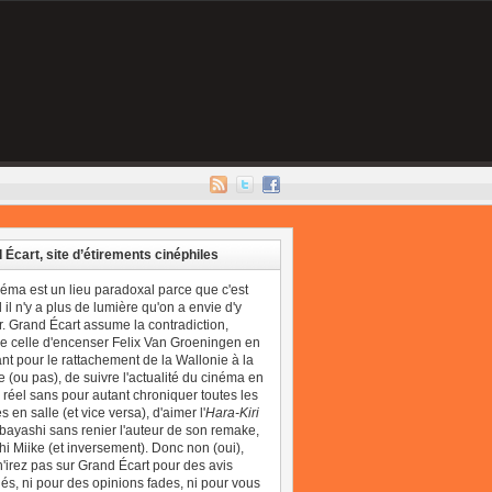
 Écart, site d’étirements cinéphiles
néma est un lieu paradoxal parce que c'est
il n'y a plus de lumière qu'on a envie d'y
r. Grand Écart assume la contradiction,
 celle d'encenser Felix Van Groeningen en
t pour le rattachement de la Wallonie à la
 (ou pas), de suivre l'actualité du cinéma en
réel sans pour autant chroniquer toutes les
 en salle (et vice versa), d'aimer l'
Hara-Kiri
bayashi sans renier l'auteur de son remake,
i Miike (et inversement). Donc non (oui),
'irez pas sur Grand Écart pour des avis
és, ni pour des opinions fades, ni pour vous