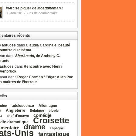
#60 : se piquer de
Mosquitoman
!
05 avril 2015 | Pas de commentaire
ntaires récents
s astuces
dans
Claudia Cardinale, beauté
soumise du cinéma
wan dans
Sharknado
, de Anthony C.
rrante
sastuces
dans
Rencontre avec Henri
venbruck
mour dans
Roger Corman / Edgar Allan Poe
es maîtres de l’horreur
clés
adolescence
Allemagne
ation
Angleterre
r
Belgique
biopic
comédie
da
chef‑d'oeuvre
Croisette
die dramatique
drame
mentaire
Espagne
ats‑Unis
fantastique