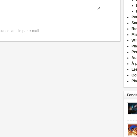
Por
Sou
Re
r cet article par e-mail.
Mi
WT
Pla
Pe
Au
À 
Le
Co
Pla
Fonds