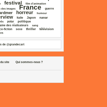
festival
e
film d'animation
France
guerre
 des images
horreur
ardmer
humour
erview
Japon
nanar
Italie
politique
polar
rès
aine des réalisateurs
sang
thriller
télévision
ce‑fiction
sexe
rn
s de @grandecart
 du site
Qui sommes-nous ?