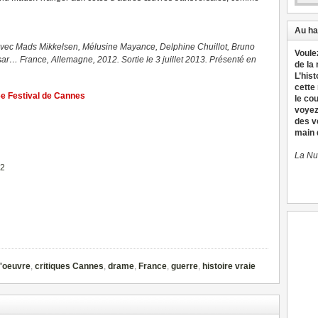
Au ha
avec Mads Mikkelsen, Mélusine Mayance, Delphine Chuillot, Bruno
Voule
r… France, Allemagne, 2012. Sortie le 3 juillet 2013. Présenté en
de la
L’hist
cette
6e Festival de Cannes
le co
voyez
des v
main d
La Nu
12
d'oeuvre
,
critiques Cannes
,
drame
,
France
,
guerre
,
histoire vraie