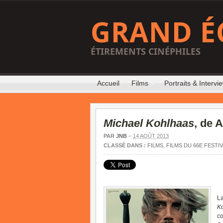
GRAND É
ÉTIREMENTS CINÉPHILES
Accueil
Films
Portraits & Intervi
Michael Kohlhaas
, de 
PAR
JNB
–
14 AOÛT 2013
CLASSÉ DANS :
FILMS
,
FILMS DU 66E FESTI
La
K
co