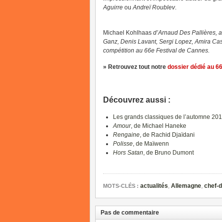
Aguirre
ou
Andreï Roublev
.
Michael Kohlhaas
d’Arnaud Des Pallières, 
Ganz, Denis Lavant, Sergi Lopez, Amira Casa
compétition au 66e Festival de Cannes.
» Retrouvez tout notre
dossier dédié au 6
Découvrez aussi :
Les grands classiques de l’automne 20
Amour
, de Michael Haneke
Rengaine
, de Rachid Djaïdani
Polisse
, de Maïwenn
Hors Satan
, de Bruno Dumont
actualités
,
Allemagne
,
chef-
MOTS-CLÉS :
Pas de commentaire