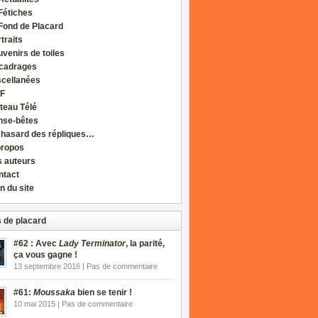
Fétiches
Fond de Placard
traits
venirs de toiles
cadrages
scellanées
F
teau Télé
nse-bêtes
 hasard des répliques…
propos
s auteurs
ntact
n du site
 de placard
#62 : Avec
Lady Terminator
, la parité,
ça vous gagne !
13 septembre 2016 | Pas de commentaire
#61:
Moussaka
bien se tenir !
10 mai 2015 | Pas de commentaire