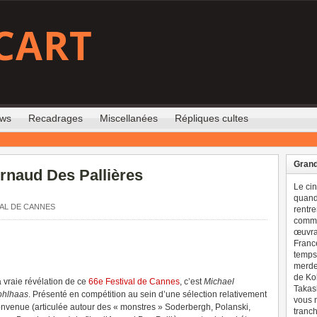
CART
ews
Recadrages
Miscellanées
Répliques cultes
Grand
Arnaud Des Pallières
Le ci
quand 
VAL DE CANNES
rentre
comme
œuvran
France
temps 
merdes
de Ko
 vraie révélation de ce
66e Festival de Cannes
, c’est
Michael
Takash
ohlhaas
. Présenté en compétition au sein d’une sélection relativement
vous n
nvenue (articulée autour des « monstres » Soderbergh, Polanski,
tranch