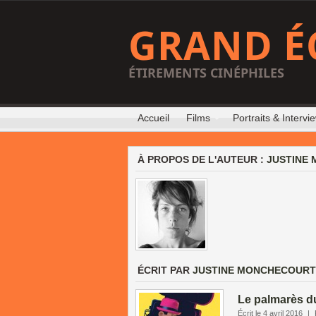
GRAND É
ÉTIREMENTS CINÉPHILES
Accueil
Films
Portraits & Intervi
À PROPOS DE L'AUTEUR :
JUSTINE
ÉCRIT PAR
JUSTINE MONCHECOURT
Le palmarès du
Écrit le 4 avril 2016
|