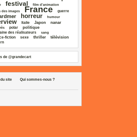
festival
e
film d'animation
France
guerre
 des images
horreur
ardmer
humour
erview
Japon
nanar
Italie
politique
polar
rès
aine des réalisateurs
sang
thriller
télévision
ce‑fiction
sexe
rn
s de @grandecart
 du site
Qui sommes-nous ?