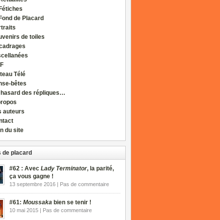
Fétiches
Fond de Placard
traits
venirs de toiles
cadrages
scellanées
F
teau Télé
nse-bêtes
 hasard des répliques…
propos
s auteurs
ntact
n du site
 de placard
#62 : Avec
Lady Terminator
, la parité,
ça vous gagne !
13 septembre 2016 | Pas de commentaire
#61:
Moussaka
bien se tenir !
10 mai 2015 | Pas de commentaire