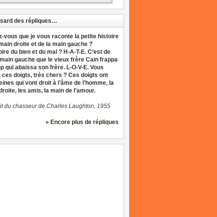
sard des répliques…
z-vous que je vous raconte la petite histoire
 main droite et de la main gauche ?
oire du bien et du mal ? H-A-T-E. C’est de
 main gauche que le vieux frère Cain frappa
up qui abaissa son frère. L-O-V-E. Vous
 ces doigts, très chers ? Ces doigts ont
eines qui vont droit à l’âme de l’homme, la
roite, les amis, la main de l’amour.
it du chasseur de Charles Laughton, 1955
» Encore plus de répliques