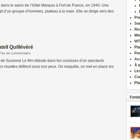
dans le salon de l’hôtel Marquis à Fort de France, en 1940. Une
it d’un groupe d’hommes, plateau à la main. Elle se dirige vers des
Por
Sou
Re
Mi
WT
tell Quillévéré
Pla
Pe
Pas de commentaire
Au
 de Suzanne Le film débute dans les coulisses d’un spectacle
À 
s muettes défilent sous nos yeux. On maquille, on met en place les
Le
Co
Pla
Fonds