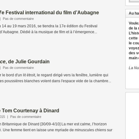
17e Festival international du film d’Aubagne
Au ha
|
Pas de commentaire
Voule
Du 14 au 19 mars 2016, se tiendra la 17e édition du Festival
de la
m d’Aubagne. Dédié à la musique de film et à l’émergence...
L’hist
cette
le co
voyez
des v
main d
nce
, de Julie Gourdain
|
Pas de commentaire
La Nu
le bord d'un lit étroit, le regard dirigé vers la fenêtre, lumière qui
es poussières blanches volent dans l'espace vide de la chambre...
é Tom Courtenay à Dinard
2015
|
Pas de commentaire
lm Britannique de Dinard [30/09-4/10] La mer est calme, l’horizon
é. Une femme tient en laisse une myriade de minuscules chiens sur