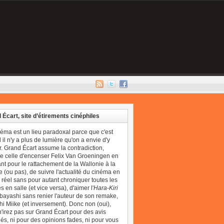
 Écart, site d’étirements cinéphiles
néma est un lieu paradoxal parce que c'est
il n'y a plus de lumière qu'on a envie d'y
r. Grand Écart assume la contradiction,
 celle d'encenser Felix Van Groeningen en
t pour le rattachement de la Wallonie à la
 (ou pas), de suivre l'actualité du cinéma en
réel sans pour autant chroniquer toutes les
 en salle (et vice versa), d'aimer l'
Hara-Kiri
bayashi sans renier l'auteur de son remake,
i Miike (et inversement). Donc non (oui),
'irez pas sur Grand Écart pour des avis
és, ni pour des opinions fades, ni pour vous