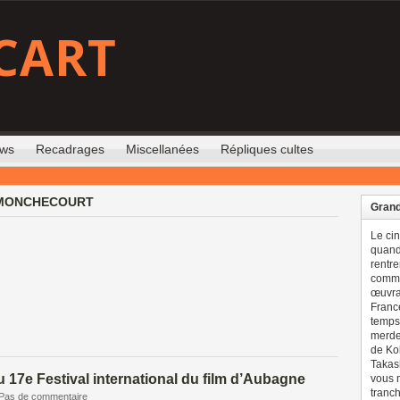
CART
ews
Recadrages
Miscellanées
Répliques cultes
 MONCHECOURT
Grand
Le ci
quand 
rentre
comme
œuvran
France
temps 
merdes
de Ko
Takash
 17e Festival international du film d’Aubagne
vous n
tranch
Pas de commentaire