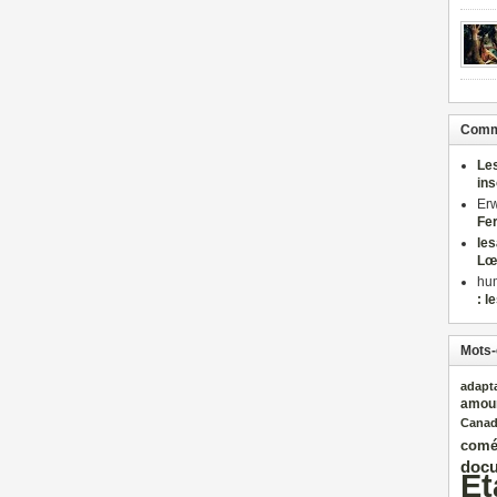
Comme
Le
in
Er
Fe
le
Lœ
hu
: l
Mots-
adapt
amou
Cana
comé
docu
Et