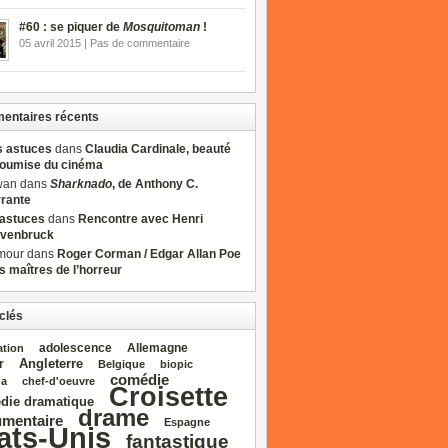
#60 : se piquer de
Mosquitoman
!
05 avril 2015 | Pas de commentaire
ntaires récents
s astuces
dans
Claudia Cardinale, beauté
soumise du cinéma
wan dans
Sharknado
, de Anthony C.
rrante
sastuces
dans
Rencontre avec Henri
venbruck
mour dans
Roger Corman / Edgar Allan Poe
es maîtres de l’horreur
clés
adolescence
Allemagne
ation
Angleterre
r
Belgique
biopic
comédie
da
chef‑d'oeuvre
Croisette
die dramatique
drame
mentaire
Espagne
ats‑Unis
fantastique