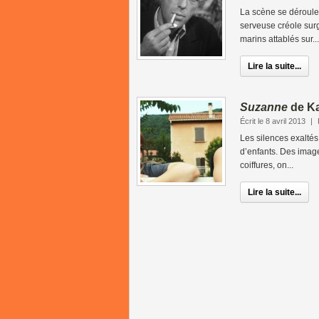
La scène se déroule 
serveuse créole surg
marins attablés sur...
Lire la suite...
Suzanne
de Ka
Écrit le 8 avril 2013
|
Les silences exaltés
d’enfants. Des image
coiffures, on...
Lire la suite...