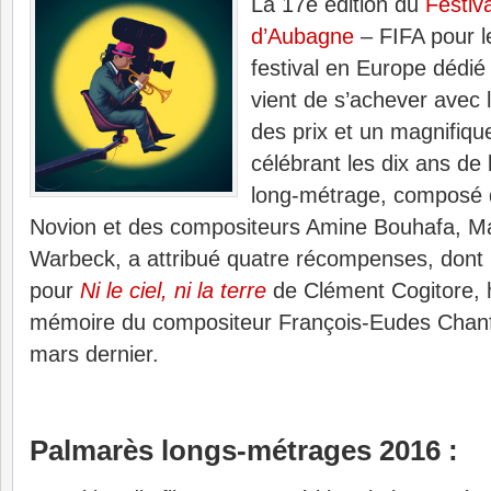
La 17e édition du
Festiva
d’Aubagne
– FIFA pour le
festival en Europe dédié
vient de s’achever avec 
des prix et un magnifiqu
célébrant les dix ans de 
long-métrage, composé d
Novion et des compositeurs Amine Bouhafa, M
Warbeck, a attribué quatre récompenses, dont le
pour
Ni le ciel, ni la terre
de Clément Cogitore, h
mémoire du compositeur François-Eudes Chanfr
mars dernier.
Palmarès longs-métrages 2016 :