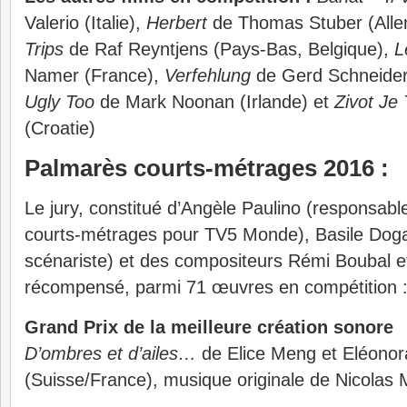
Valerio (Italie),
Herbert
de Thomas Stuber (All
Trips
de Raf Reyntjens (Pays-Bas, Belgique),
L
Namer (France),
Verfehlung
de Gerd Schneider
Ugly Too
de Mark Noonan (Irlande) et
Zivot Je
(Croatie)
Palmarès courts-métrages 2016 :
Le jury, constitué d’Angèle Paulino (responsabl
courts-métrages pour TV5 Monde), Basile Dogan
scénariste) et des compositeurs Rémi Boubal et
récompensé, parmi 71 œuvres en compétition 
Grand Prix de la meilleure création sonore
D’ombres et d’ailes…
de Elice Meng et Eléonor
(Suisse/France), musique originale de Nicolas 