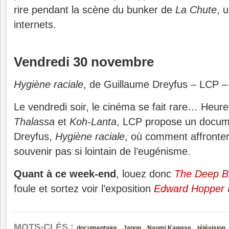
rire pendant la scène du bunker de
La Chute
, 
internets.
Vendredi 30 novembre
Hygiène raciale
, de Guillaume Dreyfus – LCP 
Le vendredi soir, le cinéma se fait rare… Heur
Thalassa
et
Koh-Lanta
, LCP propose un docum
Dreyfus,
Hygiène raciale
, où comment affronter
souvenir pas si lointain de l’eugénisme.
Quant à ce week-end
, louez donc
The Deep B
foule et sortez voir l’exposition
Edward Hopper
,
,
,
MOTS-CLÉS :
documentaire
Japon
Naomi Kawase
télévision