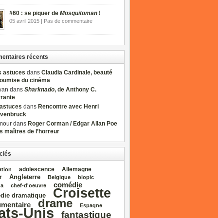
#60 : se piquer de
Mosquitoman
!
05 avril 2015 | Pas de commentaire
ntaires récents
s astuces
dans
Claudia Cardinale, beauté
soumise du cinéma
wan dans
Sharknado
, de Anthony C.
rrante
sastuces
dans
Rencontre avec Henri
venbruck
mour dans
Roger Corman / Edgar Allan Poe
es maîtres de l’horreur
clés
adolescence
Allemagne
ation
Angleterre
r
Belgique
biopic
comédie
da
chef‑d'oeuvre
Croisette
die dramatique
drame
mentaire
Espagne
ats‑Unis
fantastique