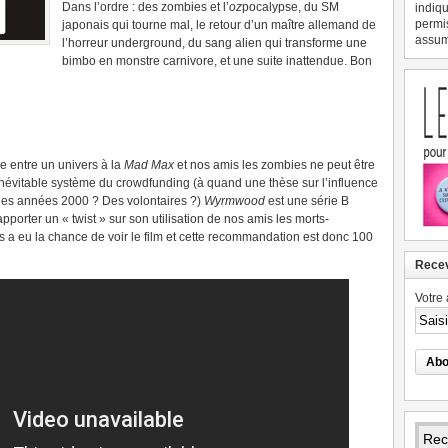
Dans l’ordre : des zombies et l’
oz
pocalypse, du SM
indiqu
permi
japonais qui tourne mal, le retour d’un maître allemand de
assume
l’horreur underground, du sang alien qui transforme une
bimbo en monstre carnivore, et une suite inattendue. Bon
e entre un univers à la
Mad Max
et nos amis les zombies ne peut être
névitable système du crowdfunding (à quand une thèse sur l’influence
r des années 2000 ? Des volontaires ?)
Wyrmwood
est une série B
porter un « twist » sur son utilisation de nos amis les morts-
es a eu la chance de voir le film et cette recommandation est donc 100
Recev
Votre 