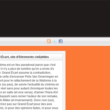
 Écart, site d’étirements cinéphiles
néma est un lieu paradoxal parce que c'est
il n'y a plus de lumière qu'on a envie d'y
r. Grand Écart assume la contradiction,
 celle d'encenser Felix Van Groeningen en
t pour le rattachement de la Wallonie à la
 (ou pas), de suivre l'actualité du cinéma en
réel sans pour autant chroniquer toutes les
 en salle (et vice versa), d'aimer l'
Hara-Kiri
bayashi sans renier l'auteur de son remake,
i Miike (et inversement). Donc non (oui),
'irez pas sur Grand Écart pour des avis
és, ni pour des opinions fades, ni pour vous