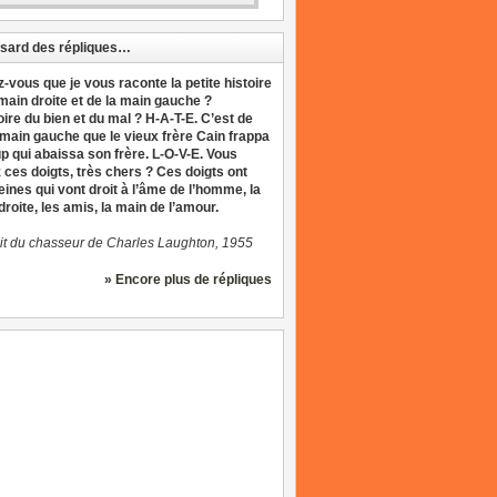
sard des répliques…
z-vous que je vous raconte la petite histoire
 main droite et de la main gauche ?
oire du bien et du mal ? H-A-T-E. C’est de
 main gauche que le vieux frère Cain frappa
up qui abaissa son frère. L-O-V-E. Vous
 ces doigts, très chers ? Ces doigts ont
eines qui vont droit à l’âme de l’homme, la
roite, les amis, la main de l’amour.
it du chasseur de Charles Laughton, 1955
» Encore plus de répliques