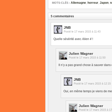
Allemagne
,
horreur
,
Japon
,
n
MOTS-CLÉS :
5 commentaires
JNB
Posté le
17 mars 2015 à 11:43
Quelle sévérité avec
Alien 4
!
Julien Wagner
Posté le
17 mars 2015 à 11:50
Il n’y a pas grand chose à sauver dans
JNB
Posté le
17 mars 2015 à 12:15
Oui, en même temps je viens de me 
Julien Wagner
Posté le
17 mars 2015 à 17