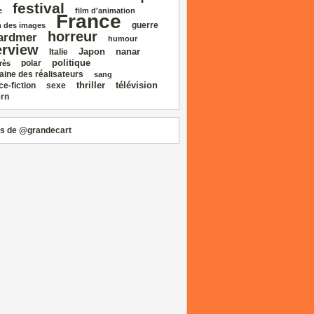
festival
e
film d'animation
France
guerre
 des images
horreur
ardmer
humour
erview
Japon
nanar
Italie
politique
polar
rès
aine des réalisateurs
sang
thriller
télévision
ce‑fiction
sexe
rn
s de @grandecart