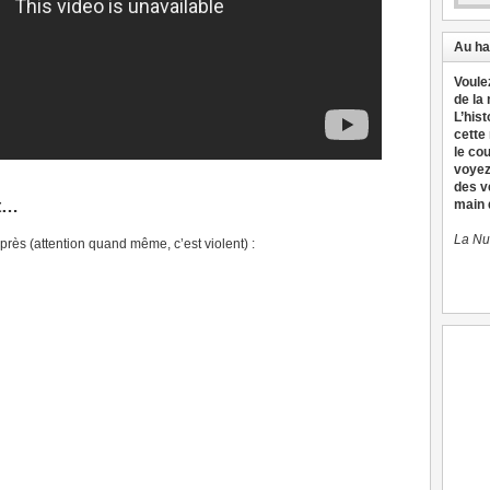
Au ha
Voule
de la
L’hist
cette
le co
voyez
des v
nt…
main d
La Nu
après (attention quand même, c’est violent) :