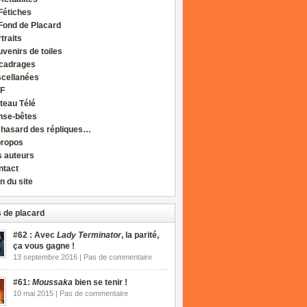
Fétiches
Fond de Placard
traits
venirs de toiles
cadrages
scellanées
F
teau Télé
nse-bêtes
 hasard des répliques…
propos
s auteurs
ntact
n du site
 de placard
#62 : Avec
Lady Terminator
, la parité,
ça vous gagne !
13 septembre 2016 | Pas de commentaire
#61:
Moussaka
bien se tenir !
10 mai 2015 | Pas de commentaire