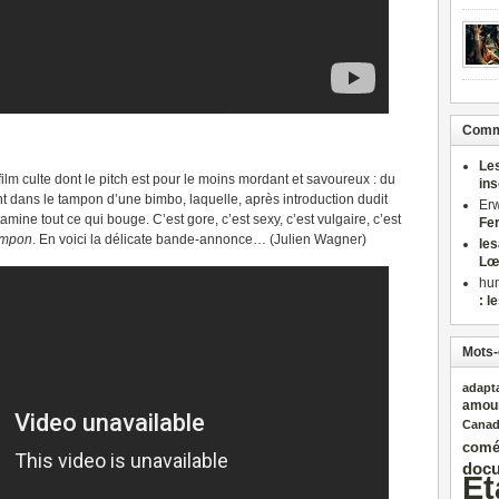
Comme
Le
lm culte dont le pitch est pour le moins mordant et savoureux : du
in
 dans le tampon d’une bimbo, laquelle, après introduction dudit
Er
mine tout ce qui bouge. C’est gore, c’est sexy, c’est vulgaire, c’est
Fe
ampon
. En voici la délicate bande-annonce… (Julien Wagner)
le
Lœ
hu
: l
Mots-
adapt
amou
Cana
comé
docu
Et