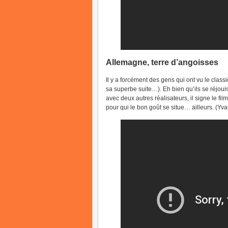
Allemagne, terre d’angoisses
Il y a forcément des gens qui ont vu le clas
sa superbe suite…). Eh bien qu’ils se réjouis
avec deux autres réalisateurs, il signe le fi
pour qui le bon goût se situe… ailleurs. (Yva