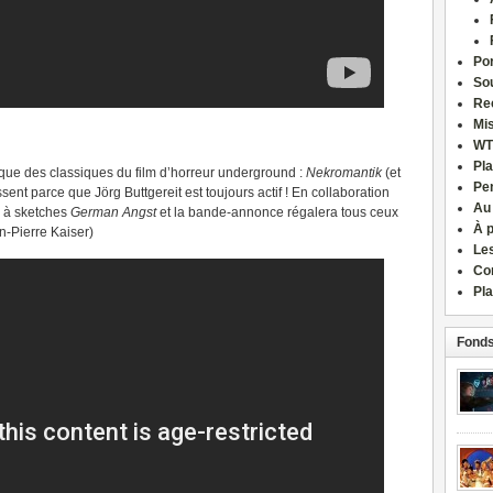
Por
Sou
Re
Mi
WT
Pla
sique des classiques du film d’horreur underground :
Nekromantik
(et
Pe
sent parce que Jörg Buttgereit est toujours actif ! En collaboration
Au
lm à sketches
German Angst
et la bande-annonce régalera tous ceux
À 
n-Pierre Kaiser)
Le
Co
Pla
Fonds