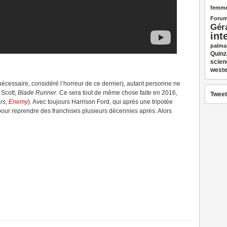
femm
Forum
Gér
int
palma
Quinz
scien
weste
 nécessaire, considéré l’horreur de ce dernier), autant personne ne
 Scott,
Blade Runner
. Ce sera tout de même chose faite en 2016,
Tweet
rs
,
Enemy
). Avec toujours Harrison Ford, qui après une tripotée
 pour reprendre des franchises plusieurs décennies après. Alors