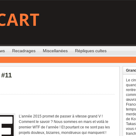
CART
ews
Recadrages
Miscellanées
Répliques cultes
Grand
 #11
Le ci
quand 
rentre
comme
œuvran
France
temps 
merdes
L’année 2015 promet de passer à vitesse grand V !
de Ko
Comment le savoir ? Nous sommes en mars et voilà le
Takash
premier WTF de l’année ! Et pourtant ce ne sont pas les
vous n
projets douteux, bizarres, monstrueux qui manquent !
tranch