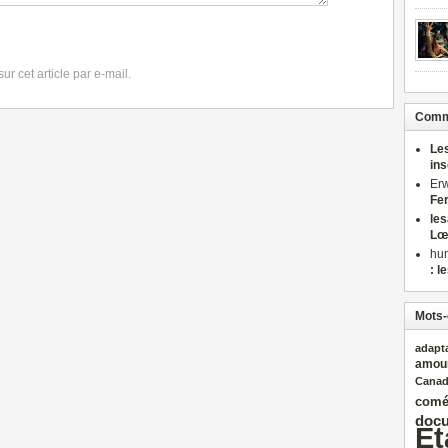
r cet article par e-mail.
Comme
Le
in
Er
Fe
le
Lœ
hu
: l
Mots-
adapt
amou
Cana
comé
docu
Et