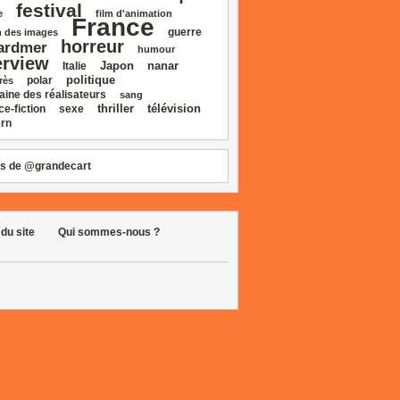
festival
e
film d'animation
France
guerre
 des images
horreur
ardmer
humour
erview
Japon
nanar
Italie
politique
polar
rès
aine des réalisateurs
sang
thriller
télévision
ce‑fiction
sexe
rn
s de @grandecart
 du site
Qui sommes-nous ?