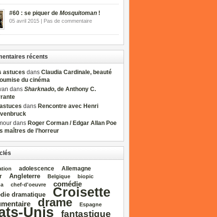
#60 : se piquer de
Mosquitoman
!
05 avril 2015 | Pas de commentaire
ntaires récents
s astuces
dans
Claudia Cardinale, beauté
soumise du cinéma
wan dans
Sharknado
, de Anthony C.
rrante
sastuces
dans
Rencontre avec Henri
venbruck
mour dans
Roger Corman / Edgar Allan Poe
es maîtres de l’horreur
clés
adolescence
Allemagne
ation
Angleterre
r
Belgique
biopic
comédie
da
chef‑d'oeuvre
Croisette
die dramatique
drame
mentaire
Espagne
ats‑Unis
fantastique