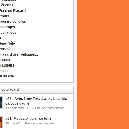
Fétiches
Fond de Placard
traits
venirs de toiles
cadrages
scellanées
F
teau Télé
nse-bêtes
 hasard des répliques…
propos
s auteurs
ntact
n du site
 de placard
#62 : Avec
Lady Terminator
, la parité,
ça vous gagne !
13 septembre 2016 | Pas de commentaire
#61:
Moussaka
bien se tenir !
10 mai 2015 | Pas de commentaire