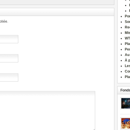
Por
liée.
Sou
Re
Mi
WT
Pla
Pe
Au
À 
Le
Co
Pla
Fonds