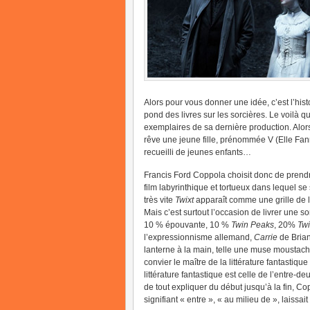
Alors pour vous donner une idée, c’est l’his
pond des livres sur les sorcières. Le voilà
exemplaires de sa dernière production. Alors
rêve une jeune fille, prénommée V (Elle Fanni
recueilli de jeunes enfants…
Francis Ford Coppola choisit donc de prendr
film labyrinthique et tortueux dans lequel se 
très vite
Twixt
apparaît comme une grille de le
Mais c’est surtout l’occasion de livrer une
10 % épouvante, 10 %
Twin Peaks
, 20%
Twi
l’expressionnisme allemand,
Carrie
de Brian
lanterne à la main, telle une muse moustach
convier le maître de la littérature fantastiqu
littérature fantastique est celle de l’entre-de
de tout expliquer du début jusqu’à la fin, C
signifiant « entre », « au milieu de », laissai