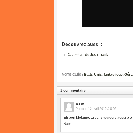
Découvrez aussi :
Chronicle
, de Josh Trank
Etats-Unis
,
fantastique
,
Géra
MOTS-CLÉS :
1 commentaire
nam
Posté le
12 avril 2012 à 0:02
Eh ben Mélanie, tu écris toujours aussi bien
Nam