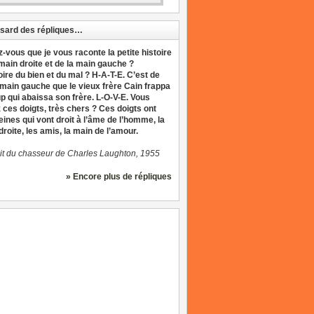
sard des répliques…
z-vous que je vous raconte la petite histoire
 main droite et de la main gauche ?
oire du bien et du mal ? H-A-T-E. C’est de
 main gauche que le vieux frère Cain frappa
up qui abaissa son frère. L-O-V-E. Vous
 ces doigts, très chers ? Ces doigts ont
eines qui vont droit à l’âme de l’homme, la
roite, les amis, la main de l’amour.
it du chasseur de Charles Laughton, 1955
» Encore plus de répliques