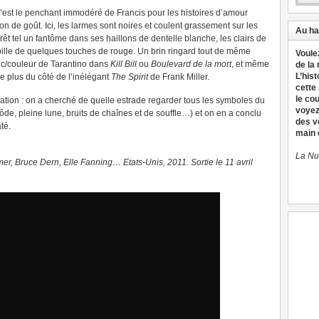
c’est le penchant immodéré de Francis pour les histoires d’amour
 de goût. Ici, les larmes sont noires et coulent grassement sur les
Au ha
rêt tel un fantôme dans ses haillons de dentelle blanche, les clairs de
bille de quelques touches de rouge. Un brin ringard tout de même
Voule
anc/couleur de Tarantino dans
Kill Bill
ou
Boulevard de la mort
, et même
de la
L’hist
e plus du côté de l’inélégant
The Spirit
de Frank Miller.
cette
le co
ation : on a cherché de quelle estrade regarder tous les symboles du
voyez
rôde, pleine lune, bruits de chaînes et de souffle…) et on en a conclu
des v
té.
main d
La Nu
r, Bruce Dern, Elle Fanning… Etats-Unis, 2011. Sortie le 11 avril