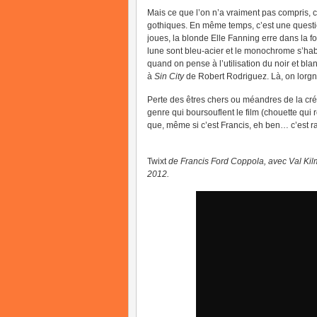
Mais ce que l’on n’a vraiment pas compris, 
gothiques. En même temps, c’est une question
joues, la blonde Elle Fanning erre dans la fo
lune sont bleu-acier et le monochrome s’ha
quand on pense à l’utilisation du noir et bl
à
Sin City
de Robert Rodriguez. Là, on lorgn
Perte des êtres chers ou méandres de la cré
genre qui boursouflent le film (chouette qui 
que, même si c’est Francis, eh ben… c’est ra
Twixt
de Francis Ford Coppola, avec Val Kilme
2012.