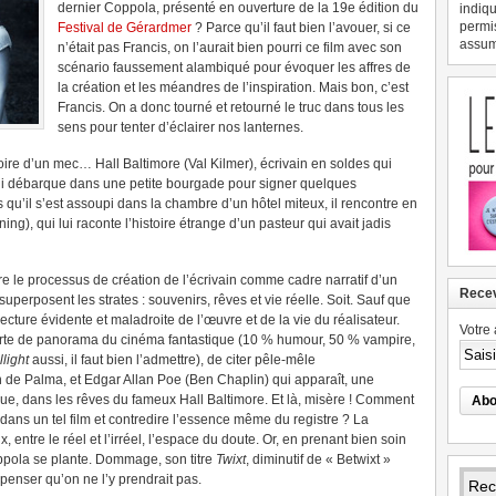
dernier Coppola, présenté en ouverture de la 19e édition du
indiqu
permi
Festival de Gérardmer
? Parce qu’il faut bien l’avouer, si ce
assume
n’était pas Francis, on l’aurait bien pourri ce film avec son
scénario faussement alambiqué pour évoquer les affres de
la création et les méandres de l’inspiration. Mais bon, c’est
Francis. On a donc tourné et retourné le truc dans tous les
sens pour tenter d’éclairer nos lanternes.
toire d’un mec… Hall Baltimore (Val Kilmer), écrivain en soldes qui
 qui débarque dans une petite bourgade pour signer quelques
 qu’il s’est assoupi dans la chambre d’un hôtel miteux, il rencontre en
ng), qui lui raconte l’histoire étrange d’un pasteur qui avait jadis
e le processus de création de l’écrivain comme cadre narratif d’un
Recev
superposent les strates : souvenirs, rêves et vie réelle. Soit. Sauf que
cture évidente et maladroite de l’œuvre et de la vie du réalisateur.
Votre 
 sorte de panorama du cinéma fantastique (10 % humour, 50 % vampire,
llight
aussi, il faut bien l’admettre), de citer pêle-mêle
 de Palma, et Edgar Allan Poe (Ben Chaplin) qui apparaît, une
ue, dans les rêves du fameux Hall Baltimore. Et là, misère ! Comment
e dans un tel film et contredire l’essence même du registre ? La
ux, entre le réel et l’irréel, l’espace du doute. Or, en prenant bien soin
oppola se plante. Dommage, son titre
Twixt
, diminutif de « Betwixt »
t penser qu’on ne l’y prendrait pas.