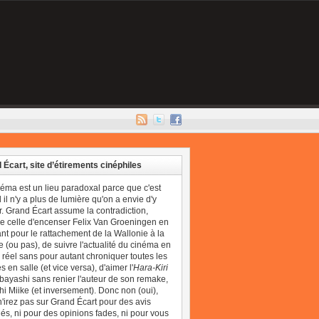
 Écart, site d’étirements cinéphiles
néma est un lieu paradoxal parce que c'est
il n'y a plus de lumière qu'on a envie d'y
r. Grand Écart assume la contradiction,
 celle d'encenser Felix Van Groeningen en
t pour le rattachement de la Wallonie à la
 (ou pas), de suivre l'actualité du cinéma en
réel sans pour autant chroniquer toutes les
 en salle (et vice versa), d'aimer l'
Hara-Kiri
bayashi sans renier l'auteur de son remake,
i Miike (et inversement). Donc non (oui),
'irez pas sur Grand Écart pour des avis
és, ni pour des opinions fades, ni pour vous