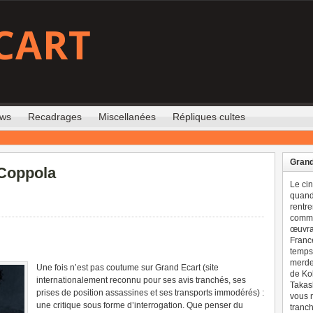
CART
ews
Recadrages
Miscellanées
Répliques cultes
Grand
 Coppola
Le ci
quand 
rentre
comme
œuvran
France
temps 
merdes
Une fois n’est pas coutume sur Grand Ecart (site
de Ko
internationalement reconnu pour ses avis tranchés, ses
Takash
prises de position assassines et ses transports immodérés) :
vous n
une critique sous forme d’interrogation. Que penser du
tranch