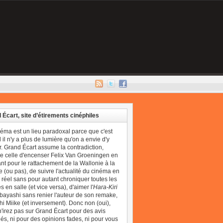
 Écart, site d’étirements cinéphiles
néma est un lieu paradoxal parce que c'est
il n'y a plus de lumière qu'on a envie d'y
r. Grand Écart assume la contradiction,
 celle d'encenser Felix Van Groeningen en
t pour le rattachement de la Wallonie à la
 (ou pas), de suivre l'actualité du cinéma en
réel sans pour autant chroniquer toutes les
 en salle (et vice versa), d'aimer l'
Hara-Kiri
bayashi sans renier l'auteur de son remake,
i Miike (et inversement). Donc non (oui),
'irez pas sur Grand Écart pour des avis
és, ni pour des opinions fades, ni pour vous