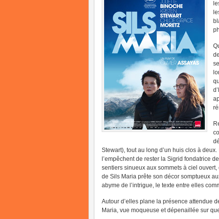
le
le
bl
ph
Qu
de
se
lo
qu
d’
ap
ré
Re
co
dé
Stewart), tout au long d’un huis clos à deux.
l’empêchent de rester la Sigrid fondatrice de
sentiers sinueux aux sommets à ciel ouvert, 
de Sils Maria prête son décor somptueux aux 
abyme de l’intrigue, le texte entre elles com
Autour d’elles plane la présence attendue d
Maria, vue moqueuse et dépenaillée sur quel