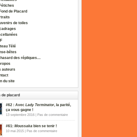
Fétiches
Fond de Placard
traits
venirs de toiles
cadrages
scellanées
F
teau Télé
nse-bêtes
 hasard des répliques…
propos
s auteurs
ntact
n du site
 de placard
#62 : Avec
Lady Terminator
, la parité,
ça vous gagne !
13 septembre 2016 | Pas de commentaire
#61:
Moussaka
bien se tenir !
10 mai 2015 | Pas de commentaire