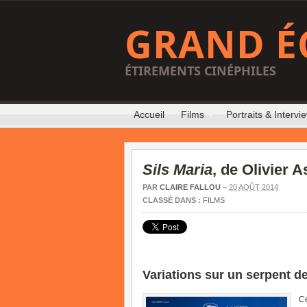
GRAND É
ÉTIREMENTS CINÉPHILES
Accueil
Films
Portraits & Intervi
Sils Maria
, de Olivier 
PAR
CLAIRE FALLOU
–
20 AOÛT 2014
CLASSÉ DANS :
FILMS
Variations sur un serpent d
Ce