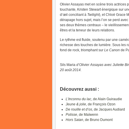
Olivier Assayas met en scène trois actrices 
touchante, Kristen Stewart énergique sur une 
d’œil conciliant à
Twilight
), et Chloë Grace M
dérapage hors sujet, mais l’on se perd avec p
ses deux thèmes centraux – le vieillissement 
êtres et la teneur de leurs relations.
Le rythme est fluide, soutenu par une camé
richesse des touches de lumière. Sous les r
fond de rock, triomphant sur
Le Canon
de Pac
Sils Maria
d’Olivier Assayas avec Juliette B
20 août 2014.
Découvrez aussi :
L’Inconnu du lac
, de Alain Guiraudie
Jeune & jolie
, de François Ozon
De rouille et d’os
, de Jacques Audiard
Polisse
, de Maïwenn
Hors Satan
, de Bruno Dumont