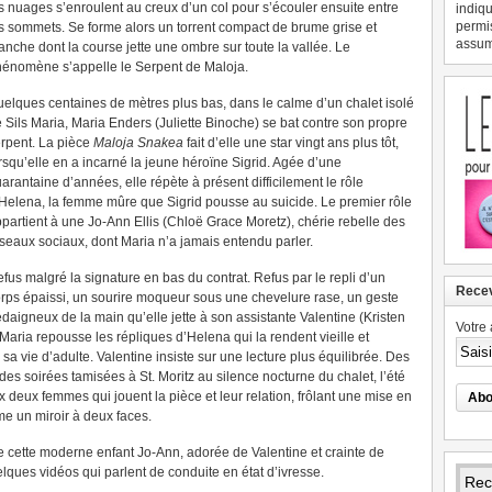
s nuages s’enroulent au creux d’un col pour s’écouler ensuite entre
indiqu
permi
s sommets. Se forme alors un torrent compact de brume grise et
assume
anche dont la course jette une ombre sur toute la vallée. Le
énomène s’appelle le Serpent de Maloja.
elques centaines de mètres plus bas, dans le calme d’un chalet isolé
 Sils Maria, Maria Enders (Juliette Binoche) se bat contre son propre
rpent. La pièce
Maloja Snakea
fait d’elle une star vingt ans plus tôt,
rsqu’elle en a incarné la jeune héroïne Sigrid. Agée d’une
arantaine d’années, elle répète à présent difficilement le rôle
Helena, la femme mûre que Sigrid pousse au suicide. Le premier rôle
partient à une Jo-Ann Ellis (Chloë Grace Moretz), chérie rebelle des
seaux sociaux, dont Maria n’a jamais entendu parler.
fus malgré la signature en bas du contrat. Refus par le repli d’un
Recev
rps épaissi, un sourire moqueur sous une chevelure rase, un geste
daigneux de la main qu’elle jette à son assistante Valentine (Kristen
Votre 
 Maria repousse les répliques d’Helena qui la rendent vieille et
 sa vie d’adulte. Valentine insiste sur une lecture plus équilibrée. Des
des soirées tamisées à St. Moritz au silence nocturne du chalet, l’été
deux femmes qui jouent la pièce et leur relation, frôlant une mise en
me un miroir à deux faces.
e cette moderne enfant Jo-Ann, adorée de Valentine et crainte de
ques vidéos qui parlent de conduite en état d’ivresse.