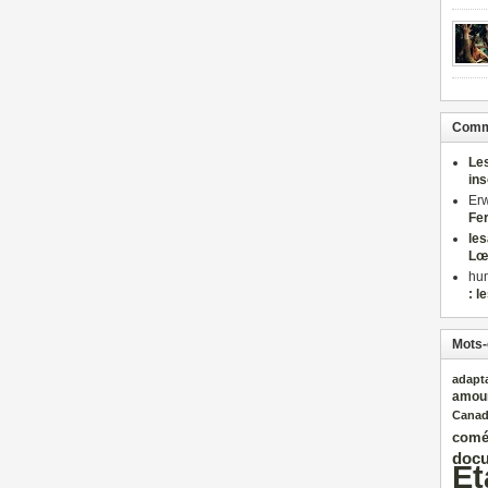
Comme
Le
in
Er
Fe
le
Lœ
hu
: l
Mots-
adapt
amou
Cana
comé
docu
Et