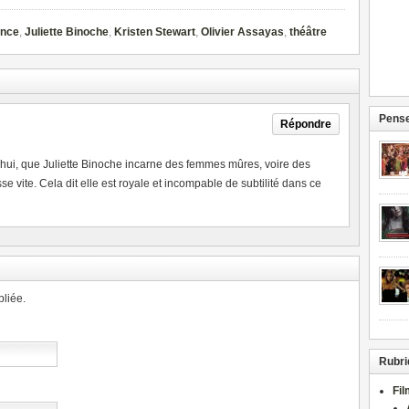
ance
,
Juliette Binoche
,
Kristen Stewart
,
Olivier Assayas
,
théâtre
Pense
Répondre
d’hui, que Juliette Binoche incarne des femmes mûres, voire des
vite. Cela dit elle est royale et incompable de subtilité dans ce
liée.
Rubri
Fi