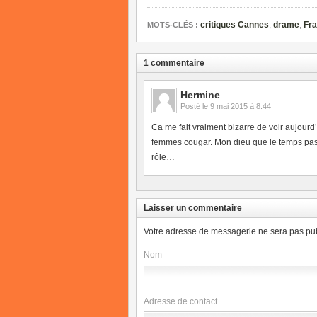
critiques Cannes
,
drame
,
Fr
MOTS-CLÉS :
1 commentaire
Hermine
Posté le
9 mai 2015 à 8:44
Ca me fait vraiment bizarre de voir aujour
femmes cougar. Mon dieu que le temps passe 
rôle…
Laisser un commentaire
Votre adresse de messagerie ne sera pas pub
Nom
Adresse de contact