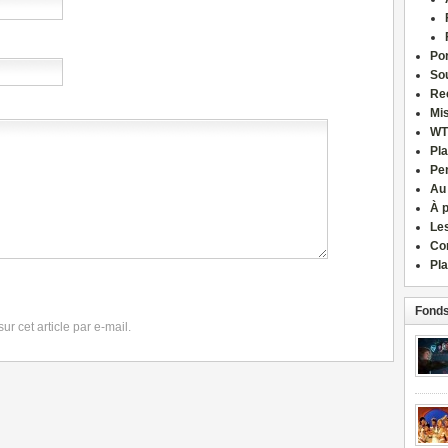
Por
Sou
Re
Mi
WT
Pla
Pe
Au
À 
Le
Co
Pla
Fonds
r cet article par e-mail.