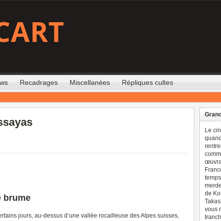
CART
ews
Recadrages
Miscellanées
Répliques cultes
Grand
Assayas
Le ci
quand 
rentre
comme
œuvran
France
temps 
merdes
de Ko
e brume
Takash
vous n
rtains jours, au-dessus d’une vallée rocailleuse des Alpes suisses,
tranch