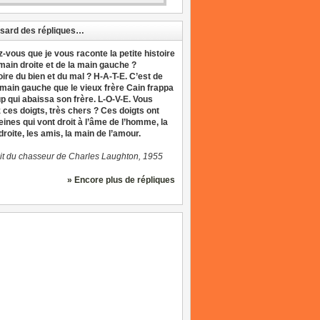
sard des répliques…
z-vous que je vous raconte la petite histoire
 main droite et de la main gauche ?
oire du bien et du mal ? H-A-T-E. C’est de
 main gauche que le vieux frère Cain frappa
up qui abaissa son frère. L-O-V-E. Vous
 ces doigts, très chers ? Ces doigts ont
eines qui vont droit à l’âme de l’homme, la
roite, les amis, la main de l’amour.
it du chasseur de Charles Laughton, 1955
» Encore plus de répliques