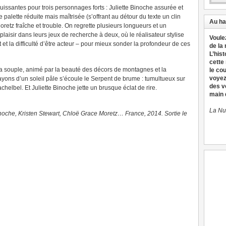
puissantes pour trois personnages forts : Juliette Binoche assurée et
palette réduite mais maîtrisée (s’offrant au détour du texte un clin
Au ha
oretz fraîche et trouble. On regrette plusieurs longueurs et un
laisir dans leurs jeux de recherche à deux, où le réalisateur stylise
Voule
et la difficulté d’être acteur – pour mieux sonder la profondeur de ces
de la
L’hist
cette
ra souple, animé par la beauté des décors de montagnes et la
le co
voyez
ayons d’un soleil pâle s’écoule le Serpent de brume : tumultueux sur
des v
helbel. Et Juliette Binoche jette un brusque éclat de rire.
main d
La Nu
inoche, Kristen Stewart, Chloë Grace Moretz… France, 2014. Sortie le