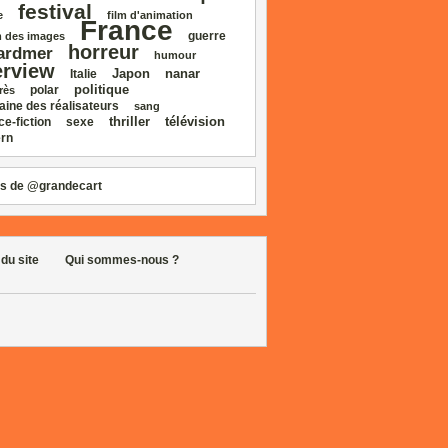
festival
e
film d'animation
France
guerre
 des images
horreur
ardmer
humour
erview
Japon
nanar
Italie
politique
polar
rès
aine des réalisateurs
sang
thriller
télévision
ce‑fiction
sexe
rn
s de @grandecart
 du site
Qui sommes-nous ?