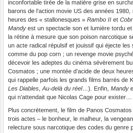
inconfortable tirée de la matière grise en surcha
barons de l’action movie US des années 1980, r
heures des « stallonesques »
Rambo II
et
Cobr
Mandy
est un spectacle son et lumière tordu e
la rétine à mesure que son poison narcotique se
un acte radical répulsif et jouissif qui éjecte les
comme du pop corn ; un revenge movie psychédé
décevoir les adeptes du cinéma sévèrement b
Cosmatos ; une montée d’acide de deux heures
qui rappelle parfois les grands films barrés de 
Les Diables
,
Au-delà du réel
…). Enfin,
Mandy
e
qui n’attendait que Nicolas Cage pour exister…
Plus concrètement, le film de Panos Cosmatos 
trois actes – le bonheur, le malheur, la vengea
relecture sous narcotique des codes du genre p