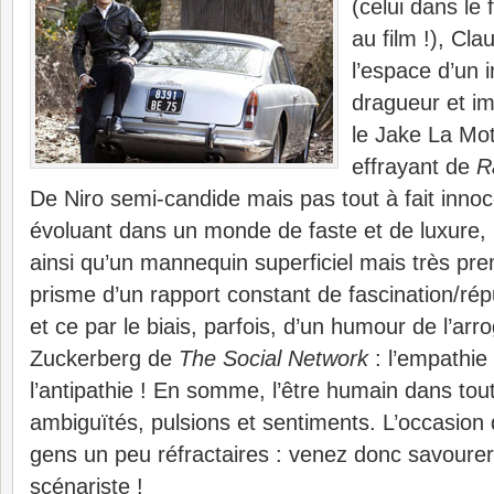
(celui dans le
au film !), Cl
l’espace d’un i
dragueur et im
le Jake La Mott
effrayant de
R
De Niro semi-candide mais pas tout à fait inno
évoluant dans un monde de faste et de luxure, 
ainsi qu’un mannequin superficiel mais très pre
prisme d’un rapport constant de fascination/rép
et ce par le biais, parfois, d’un humour de l’arr
Zuckerberg de
The Social Network
: l’empathie 
l’antipathie ! En somme, l’être humain dans tou
ambiguïtés, pulsions et sentiments. L’occasion 
gens un peu réfractaires : venez donc savourer
scénariste !