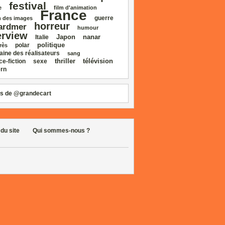
festival
e
film d'animation
France
guerre
 des images
horreur
ardmer
humour
erview
Japon
nanar
Italie
politique
polar
rès
aine des réalisateurs
sang
thriller
télévision
ce‑fiction
sexe
rn
s de @grandecart
 du site
Qui sommes-nous ?