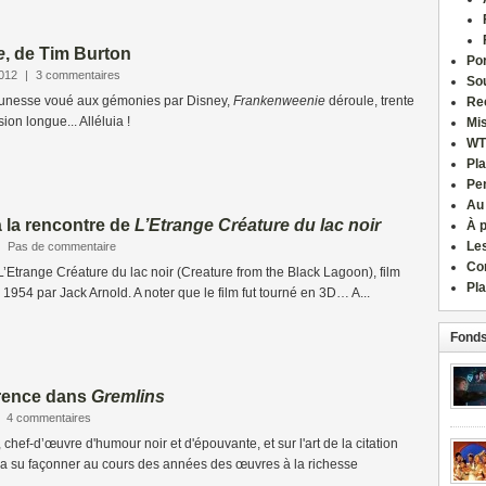
e
, de Tim Burton
Por
2012
|
3 commentaires
Sou
eunesse voué aux gémonies par Disney,
Frankenweenie
déroule, trente
Re
ion longue... Alléluia !
Mi
WT
Pla
Pe
Au
à la rencontre de
L’Etrange Créature du lac noir
À 
Le
|
Pas de commentaire
Co
Etrange Créature du lac noir (Creature from the Black Lagoon), film
Pla
 1954 par Jack Arnold. A noter que le film fut tourné en 3D… A...
Fonds
férence dans
Gremlins
|
4 commentaires
, chef-d’œuvre d'humour noir et d'épouvante, et sur l'art de la citation
 a su façonner au cours des années des œuvres à la richesse