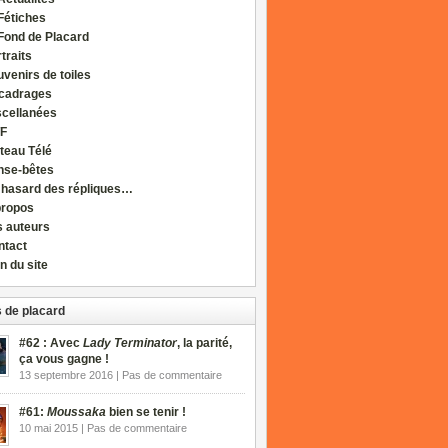
Fétiches
Fond de Placard
traits
venirs de toiles
cadrages
scellanées
F
teau Télé
nse-bêtes
 hasard des répliques…
propos
s auteurs
ntact
n du site
 de placard
#62 : Avec
Lady Terminator
, la parité,
ça vous gagne !
13 septembre 2016 | Pas de commentaire
#61:
Moussaka
bien se tenir !
10 mai 2015 | Pas de commentaire