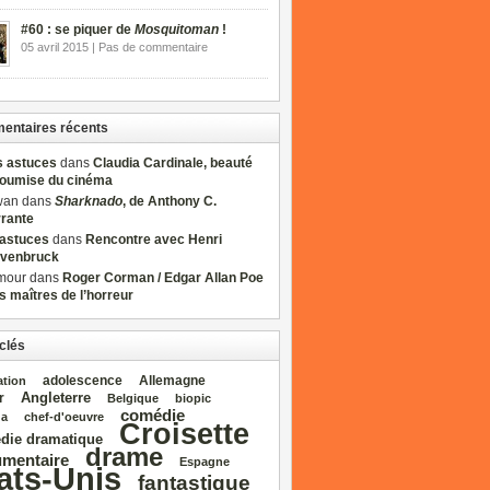
#60 : se piquer de
Mosquitoman
!
05 avril 2015 | Pas de commentaire
ntaires récents
s astuces
dans
Claudia Cardinale, beauté
soumise du cinéma
wan dans
Sharknado
, de Anthony C.
rrante
sastuces
dans
Rencontre avec Henri
venbruck
mour dans
Roger Corman / Edgar Allan Poe
es maîtres de l’horreur
clés
adolescence
Allemagne
ation
Angleterre
r
Belgique
biopic
comédie
da
chef‑d'oeuvre
Croisette
die dramatique
drame
mentaire
Espagne
ats‑Unis
fantastique