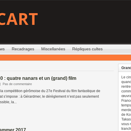
CART
ews
Recadrages
Miscellanées
Répliques cultes
Grand
Le ci
 : quatre nanars et un (grand) film
quand 
|
Pas de commentaire
rentre
la compétition gérômoise du 27e Festival du film fantastique de
comme
œuvran
at s’impose : à Gérardmer, le dérèglement n’est pas seulement
France
sible, la...
temps 
merdes
de Ko
Takash
vous n
tranch
Hammer 2017