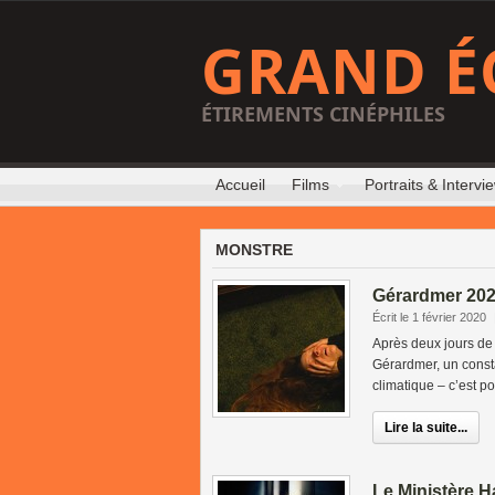
GRAND É
ÉTIREMENTS CINÉPHILES
Accueil
Films
Portraits & Intervi
MONSTRE
Gérardmer 2020
Écrit le 1 février 2020
Après deux jours de 
Gérardmer, un const
climatique – c’est pos
Lire la suite...
Le Ministère 