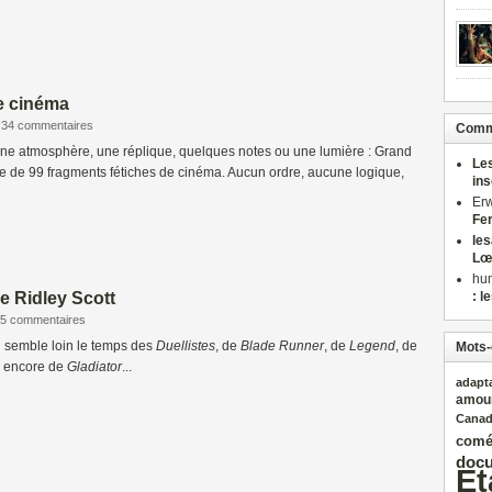
 le cinéma
34 commentaires
Comme
 une atmosphère, une réplique, quelques notes ou une lumière : Grand
Le
te de 99 fragments fétiches de cinéma. Aucun ordre, aucune logique,
in
Er
Fe
le
Lœ
hu
de Ridley Scott
: l
5 commentaires
il semble loin le temps des
Duellistes
, de
Blade Runner
, de
Legend
, de
Mots-
 encore de
Gladiator
...
adapt
amou
Cana
comé
docu
Et