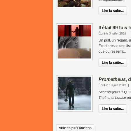
Lire la suite...
Il était 99 fois
Écrit le 3 juillet 2012
|
Un pull, un regard,
Écart dresse une lis
que du ressenti...
Lire la suite...
Prometheus
, 
Écrit le 10 juin 2012
|
Scott toujours ? Qu’
Thelma et Louise
ou
Lire la suite...
Articles plus anciens