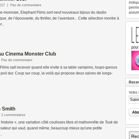
indiqu
2017
|
Pas de commentaire
permi
rte-monnaie, Elephant Films sort neuf nouveaux bijoux du studio
assume
e, de l’épouvante, du thriller, de l’aventure... Cette sélection montre à
...
au Cinema Monster Club
Pas de commentaire
Films sait recevoir quand elle invite à sa table vampires, loups-garous
 poil dur. Coup sur coup, la voilà qui propose deux salves de longs-
Recev
Votre 
n Smith
2 commentaires
e histoire », une variation côté coulisses libre et malhonnête de
Tusk
de
lisateur qui vaut, quand même, beaucoup mieux qu'une petite
..