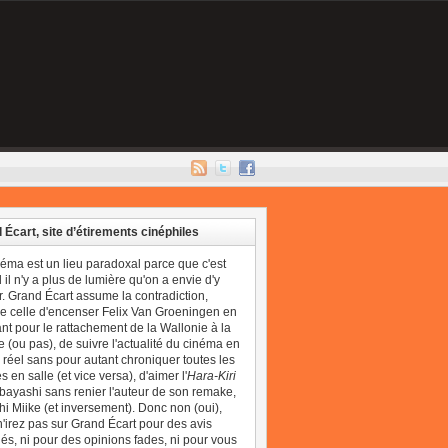
 Écart, site d’étirements cinéphiles
néma est un lieu paradoxal parce que c'est
il n'y a plus de lumière qu'on a envie d'y
r. Grand Écart assume la contradiction,
 celle d'encenser Felix Van Groeningen en
t pour le rattachement de la Wallonie à la
 (ou pas), de suivre l'actualité du cinéma en
réel sans pour autant chroniquer toutes les
 en salle (et vice versa), d'aimer l'
Hara-Kiri
bayashi sans renier l'auteur de son remake,
i Miike (et inversement). Donc non (oui),
'irez pas sur Grand Écart pour des avis
és, ni pour des opinions fades, ni pour vous