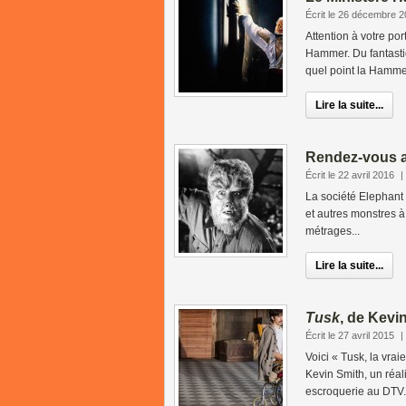
Écrit le 26 décembre 
Attention à votre po
Hammer. Du fantastiqu
quel point la Hammer
Lire la suite...
Rendez-vous 
Écrit le 22 avril 2016
|
La société Elephant 
et autres monstres à
métrages...
Lire la suite...
Tusk
, de Kevi
Écrit le 27 avril 2015
|
Voici « Tusk, la vrai
Kevin Smith, un réa
escroquerie au DTV.