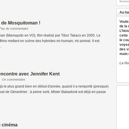
Au ha
Voule
r de
Mosquitoman
!
de la
Pas de commentaire
L’hist
an (Mansquito en VO), film réalisé par Tibor Takacs en 2005. Le
cette
le co
 films mettant en scène des hybrides mi-humain, mi-animal. Il est
voyez
..
des v
main d
La Nu
ncontre avec Jennifer Kent
|
Un commentaire
jà le plus grand bien en début d'année, quand il a remporté (presque)
ival de Gérardmer : à peine sorti,
Mister Babadook
est déjà en passe
u cinéma