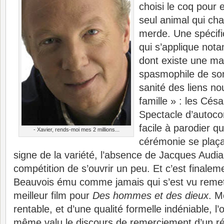
choisi le coq pour 
seul animal qui cha
merde. Une spécifi
qui s’applique no
dont existe une ma
spasmophile de son
sanité des liens n
famille » : les Césa
Spectacle d’autoco
facile à parodier que
- Xavier, rends-moi mes 2 millions...
cérémonie se plaça
signe de la variété, l’absence de Jacques Audia
compétition de s’ouvrir un peu. Et c’est finalem
Beauvois ému comme jamais qui s’est vu remet
meilleur film pour
Des hommes et des dieux
. M
rentable, et d’une qualité formelle indéniable, l
même valu le discours de remerciement d’un réa