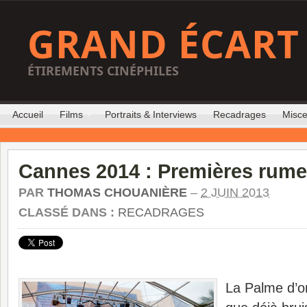
GRAND ÉCART
ÉTIREMENTS CINÉPHILES
Accueil
Films
Portraits & Interviews
Recadrages
Misce
Cannes 2014 : Premières rume
PAR
THOMAS CHOUANIÈRE
–
2 JUIN 2013
CLASSÉ DANS :
RECADRAGES
La Palme d’o