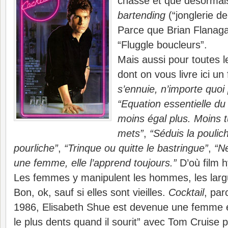
chasse et que désormais
bartending
(“jonglerie de
Parce que Brian Flanaga
“Fluggle boucleurs”.
Mais aussi pour toutes l
dont on vous livre ici un 
s’ennuie, n’importe quoi
“Equation essentielle d
moins égal plus. Moins t
mets”
,
“Séduis la poulich
pourliche”
,
“Trinque ou quitte le bastringue”
,
“Ne
une femme, elle l’apprend toujours.”
D’où film h
Les femmes y manipulent les hommes, les largue
Bon, ok, sauf si elles sont vieilles.
Cocktail
, par
1986, Elisabeth Shue est devenue une femme et 
le plus dents quand il sourit” avec Tom Cruise p