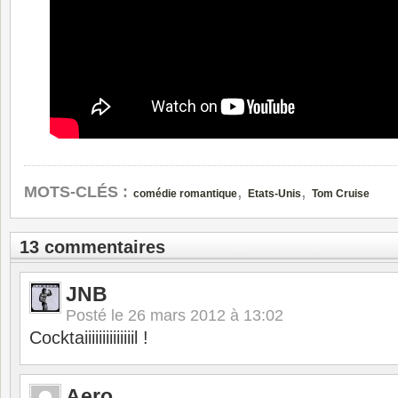
,
,
MOTS-CLÉS :
comédie romantique
Etats-Unis
Tom Cruise
13 commentaires
JNB
Posté le
26 mars 2012 à 13:02
Cocktaiiiiiiiiiiiiiil !
Aero