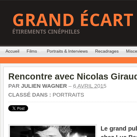
GRAND ÉCART
ÉTIREMENTS CINÉPHILES
Accueil
Films
Portraits & Interviews
Recadrages
Misce
Rencontre avec Nicolas Girau
PAR
JULIEN WAGNER
–
6 AVRIL 2015
CLASSÉ DANS :
PORTRAITS
Le grand pub