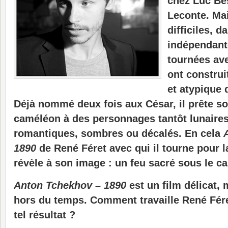
chez Luc Be
Leconte. Mai
difficiles, 
indépendant
tournées av
ont construit
et atypique 
Déjà nommé deux fois aux César, il prête s
caméléon à des personnages tantôt lunaires
romantiques, sombres ou décalés. En cela
1890
de René Féret avec qui il tourne pour la
révèle à son image : un feu sacré sous le c
Anton Tchekhov – 1890
est un film délicat,
hors du temps. Comment travaille René Fére
tel résultat ?