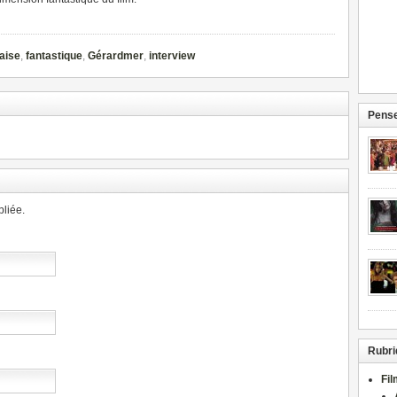
aise
,
fantastique
,
Gérardmer
,
interview
Pense
liée.
Rubri
Fi