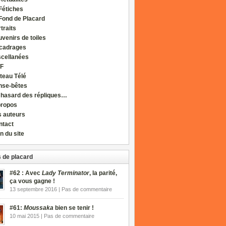
Fétiches
Fond de Placard
traits
venirs de toiles
cadrages
scellanées
F
teau Télé
nse-bêtes
 hasard des répliques…
propos
s auteurs
ntact
n du site
 de placard
#62 : Avec
Lady Terminator
, la parité,
ça vous gagne !
13 septembre 2016 | Pas de commentaire
#61:
Moussaka
bien se tenir !
10 mai 2015 | Pas de commentaire