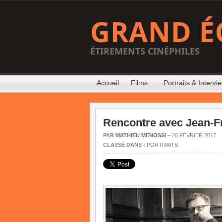
GRAND É
ÉTIREMENTS CINÉPHILES
Accueil
Films
Portraits & Intervi
Rencontre avec Jean-F
PAR
MATHIEU MENOSSI
–
20 FÉVRIER 2017
CLASSÉ DANS :
PORTRAITS