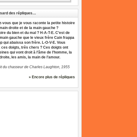
sard des répliques…
z-vous que je vous raconte la petite histoire
 main droite et de la main gauche ?
oire du bien et du mal ? H-A-T-E. C’est de
 main gauche que le vieux frère Cain frappa
up qui abaissa son frère. L-O-V-E. Vous
 ces doigts, très chers ? Ces doigts ont
eines qui vont droit à l’âme de l’homme, la
roite, les amis, la main de l’amour.
it du chasseur de Charles Laughton, 1955
» Encore plus de répliques