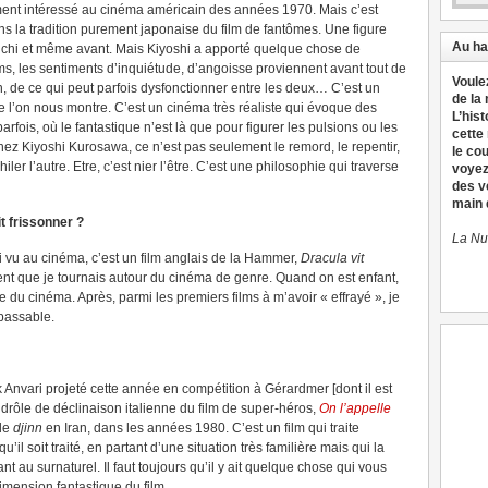
mment intéressé au cinéma américain des années 1970. Mais c’est
ns la tradition purement japonaise du film de fantômes. Une figure
Au ha
uchi et même avant. Mais Kiyoshi a apporté quelque chose de
ms, les sentiments d’inquiétude, d’angoisse proviennent avant tout de
Voule
, de ce qui peut parfois dysfonctionner entre les deux… C’est un
de la
e l’on nous montre. C’est un cinéma très réaliste qui évoque des
L’hist
rfois, où le fantastique n’est là que pour figurer les pulsions ou les
cette
ez Kiyoshi Kurosawa, ce n’est pas seulement le remord, le repentir,
le co
hiler l’autre. Etre, c’est nier l’être. C’est une philosophie qui traverse
voyez
des v
main d
it frissonner ?
La Nu
i vu au cinéma, c’est un film anglais de la Hammer,
Dracula vit
ent que je tournais autour du cinéma de genre. Quand on est enfant,
 du cinéma. Après, parmi les premiers films à m’avoir « effrayé », je
passable.
ak Anvari projeté cette année en compétition à Gérardmer [dont il est
 drôle de déclinaison italienne du film de super-héros,
On l’appelle
 de
djinn
en Iran, dans les années 1980. C’est un film qui traite
l soit traité, en partant d’une situation très familière mais qui la
 au surnaturel. Il faut toujours qu’il y ait quelque chose qui vous
dimension fantastique du film.