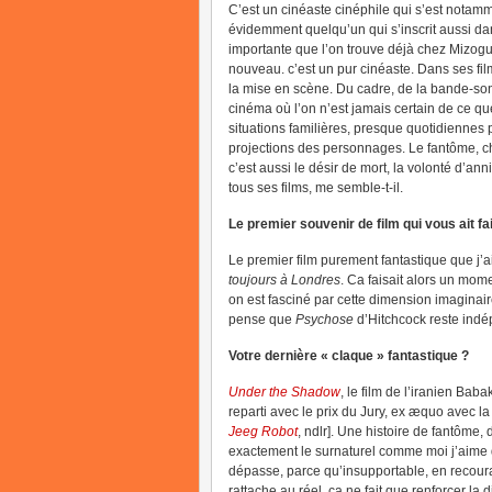
C’est un cinéaste cinéphile qui s’est nota
évidemment quelqu’un qui s’inscrit aussi da
importante que l’on trouve déjà chez Mizog
nouveau. c’est un pur cinéaste. Dans ses fil
la mise en scène. Du cadre, de la bande-son
cinéma où l’on n’est jamais certain de ce qu
situations familières, presque quotidiennes pa
projections des personnages. Le fantôme, ch
c’est aussi le désir de mort, la volonté d’anni
tous ses films, me semble-t-il.
Le premier souvenir de film qui vous ait fa
Le premier film purement fantastique que j’a
toujours à Londres
. Ca faisait alors un mom
on est fasciné par cette dimension imaginaire
pense que
Psychose
d’Hitchcock reste indé
Votre dernière « claque » fantastique ?
Under the Shadow
, le film de l’iranien Bab
reparti avec le prix du Jury, ex æquo avec la
Jeeg Robot
, ndlr]. Une histoire de fantôme,
exactement le surnaturel comme moi j’aime qu’i
dépasse, parce qu’insupportable, en recourant
rattache au réel, ça ne fait que renforcer la 