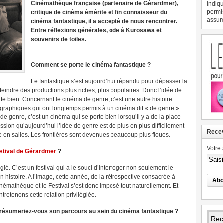
Cinémathèque française (partenaire de Gérardmer),
indiqu
permi
critique de cinéma émérite et fin connaisseur du
assume
cinéma fantastique, il a accepté de nous rencontrer.
Entre réflexions générales, ode à Kurosawa et
souvenirs de toiles.
Comment se porte le cinéma fantastique ?
Le fantastique s’est aujourd’hui répandu pour dépasser la
tteindre des productions plus riches, plus populaires. Donc l’idée de
rte bien. Concernant le cinéma de genre, c’est une autre histoire…
tographiques qui ont longtemps permis à un cinéma dit « de genre »
de genre, c’est un cinéma qui se porte bien lorsqu’il y a de la place
ession qu’aujourd’hui l’idée de genre est de plus en plus difficilement
Recev
ité en salles. Les frontières sont devenues beaucoup plus floues.
Votre 
stival de Gérardmer
?
ié. C’est un festival qui a le souci d’interroger non seulement le
 histoire. A l’image, cette année, de la rétrospective consacrée à
Cinémathèque et le Festival s’est donc imposé tout naturellement. Et
tretenons cette relation privilégiée.
ésumeriez-vous son parcours au sein du cinéma fantastique ?