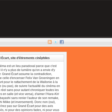
 Écart, site d’étirements cinéphiles
néma est un lieu paradoxal parce que c'est
il n'y a plus de lumière qu'on a envie d'y
r. Grand Écart assume la contradiction,
 celle d'encenser Felix Van Groeningen en
t pour le rattachement de la Wallonie à la
 (ou pas), de suivre l'actualité du cinéma en
réel sans pour autant chroniquer toutes les
 en salle (et vice versa), d'aimer l'
Hara-Kiri
bayashi sans renier l'auteur de son remake,
i Miike (et inversement). Donc non (oui),
'irez pas sur Grand Écart pour des avis
és, ni pour des opinions fades, ni pour vous