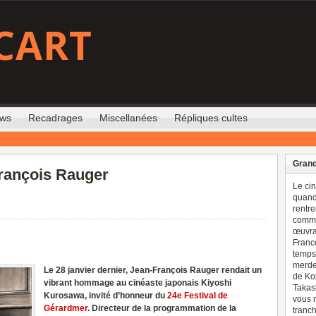
CART
ews
Recadrages
Miscellanées
Répliques cultes
Grand
rançois Rauger
Le ci
quand 
rentre
comme
œuvran
France
temps 
merdes
Le 28 janvier dernier, Jean-François Rauger rendait un
de Ko
vibrant hommage au cinéaste japonais Kiyoshi
Takash
Kurosawa, invité d’honneur du
24e Festival de
vous n
Gérardmer
. Directeur de la programmation de la
tranch