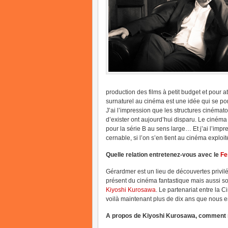
production des films à petit budget et pour a
surnaturel au cinéma est une idée qui se po
J’ai l’impression que les structures cinéma
d’exister ont aujourd’hui disparu. Le cinéma 
pour la série B au sens large… Et j’ai l’impr
cernable, si l’on s’en tient au cinéma explo
Quelle relation entretenez-vous avec le
Fe
Gérardmer est un lieu de découvertes privilég
présent du cinéma fantastique mais aussi son
Kiyoshi Kurosawa
. Le partenariat entre la 
voilà maintenant plus de dix ans que nous en
A propos de Kiyoshi Kurosawa, comment r