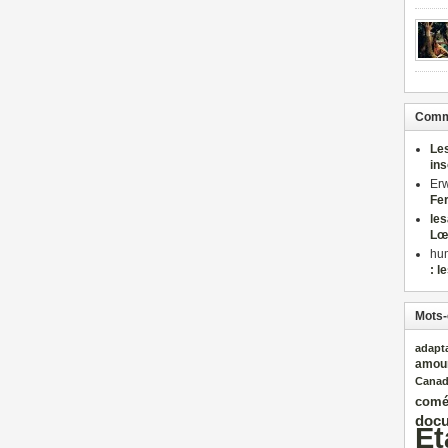
Comme
Le
in
Er
Fe
le
Lœ
hu
: l
Mots-
adapt
amou
Cana
comé
docu
Et