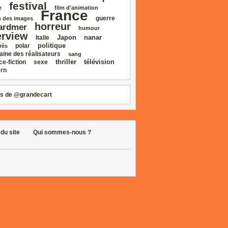
festival
e
film d'animation
France
guerre
 des images
horreur
ardmer
humour
erview
Japon
nanar
Italie
politique
polar
rès
aine des réalisateurs
sang
thriller
télévision
ce‑fiction
sexe
rn
s de @grandecart
 du site
Qui sommes-nous ?