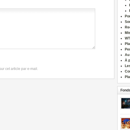
Por
Sou
Re
Mi
WT
Pla
Pe
Au
À 
Le
r cet article par e-mail.
Co
Pla
Fonds