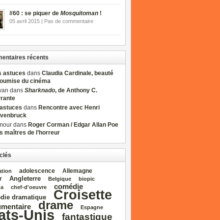
#60 : se piquer de
Mosquitoman
!
05 avril 2015 | Pas de commentaire
ntaires récents
s astuces
dans
Claudia Cardinale, beauté
soumise du cinéma
wan dans
Sharknado
, de Anthony C.
rrante
sastuces
dans
Rencontre avec Henri
venbruck
mour dans
Roger Corman / Edgar Allan Poe
es maîtres de l’horreur
clés
adolescence
Allemagne
ation
Angleterre
r
Belgique
biopic
comédie
da
chef‑d'oeuvre
Croisette
die dramatique
drame
mentaire
Espagne
ats‑Unis
fantastique