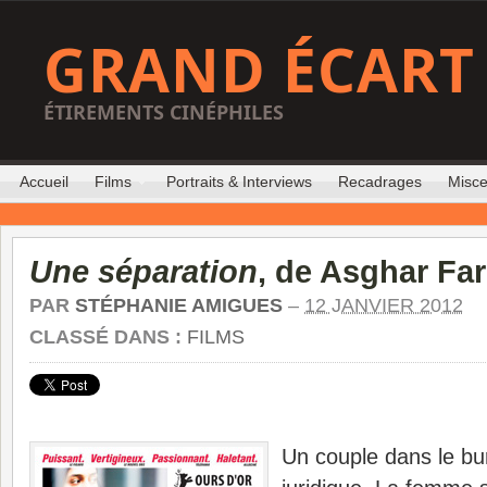
GRAND ÉCART
ÉTIREMENTS CINÉPHILES
Accueil
Films
Portraits & Interviews
Recadrages
Misce
Une séparation
, de Asghar Fa
PAR
STÉPHANIE AMIGUES
–
12 JANVIER 2012
CLASSÉ DANS :
FILMS
Un couple dans le bur