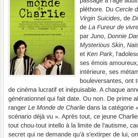
passage à l’âge adulte
pléthore. Du
Cercle 
Virgin Suicides
, de
D
de
La Fureur de vivr
par
Juno
,
Donnie Da
Mysterious Skin
,
Nai
et
Ken Park
, l’adole
ses émois amoureux,
intérieure, ses mét
bouleversantes, ont t
de cinéma lucratif et inépuisable. A chaque ann
générationnel qui fait date. Ou non. De prime a
ranger
Le Monde de Charlie
dans la catégorie «
scénario déjà vu ». Après tout, ce jeune Charlie 
tout chou-tout intello à la limite de l’autisme, ca
secret qui ne demande qu’à s’extirper de lui, on