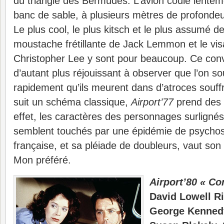
du triangle des Bermudes. L’avion coule lentem
banc de sable, à plusieurs mètres de profondeu
Le plus cool, le plus kitsch et le plus assumé d
moustache frétillante de Jack Lemmon et le vis
Christopher Lee y sont pour beaucoup. Ce con
d’autant plus réjouissant à observer que l’on s
rapidement qu’ils meurent dans d’atroces souff
suit un schéma classique,
Airport’77
prend des 
effet, les caractères des personnages surligné
semblent touchés par une épidémie de psychos
française, et sa pléiade de doubleurs, vaut so
Mon préféré.
Airport’80 « Co
David Lowell Ri
George Kennedy