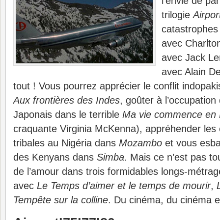
l’envie de pa
trilogie
Airpor
catastrophes
avec Charlto
avec Jack L
avec Alain De
tout ! Vous pourrez apprécier le conflit indopaki
Aux frontières des Indes
, goûter à l’occupation 
Japonais dans le terrible
Ma vie commence en 
craquante Virginia McKenna), appréhender les
tribales au Nigéria dans
Mozambo
et vous esbau
des Kenyans dans
Simba
. Mais ce n’est pas to
de l’amour dans trois formidables longs-métrag
avec
Le Temps d’aimer et le temps de mourir
,
Tempête sur la colline
. Du cinéma, du cinéma e