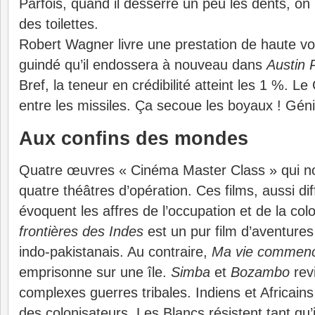
Parfois, quand il desserre un peu les dents, on 
des toilettes.
Robert Wagner livre une prestation de haute v
guindé qu’il endossera à nouveau dans
Austin 
Bref, la teneur en crédibilité atteint les 1 %. 
entre les missiles. Ça secoue les boyaux ! Géni
Aux confins des mondes
Quatre œuvres « Cinéma Master Class » qui n
quatre théâtres d’opération. Ces films, aussi diff
évoquent les affres de l’occupation et de la col
frontières des Indes
est un pur film d’aventures 
indo-pakistanais. Au contraire,
Ma vie commenc
emprisonne sur une île.
Simba
et
Bozambo
revi
complexes guerres tribales. Indiens et Africains
des colonisateurs. Les Blancs résistent tant qu’