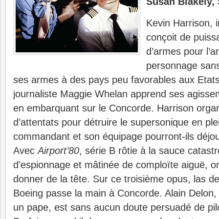
Susan Blakely, 
Kevin Harrison, 
conçoit de puis
d’armes pour l’a
personnage sans 
ses armes à des pays peu favorables aux Etats
journaliste Maggie Whelan apprend ses agissem
en embarquant sur le Concorde. Harrison organ
d’attentats pour détruire le supersonique en ple
commandant et son équipage pourront-ils déjou
Avec
Airport’80
, série B rôtie à la sauce catas
d’espionnage et mâtinée de comploïte aiguë, on
donner de la tête. Sur ce troisième opus, las d
Boeing passe la main à Concorde. Alain Delon,
un pape, est sans aucun doute persuadé de pilo