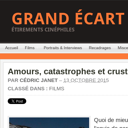
GRAND ÉCART
ÉTIREMENTS CINÉPHILES
Accueil
Films
Portraits & Interviews
Recadrages
Misce
Amours, catastrophes et crus
PAR
CÉDRIC JANET
–
13 OCTOBRE 2015
CLASSÉ DANS :
FILMS
Quoi de mieu