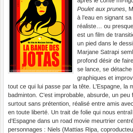
après le conte mi-fig
Poulet aux prunes
, M
à l’eau en signant sa
réaliste… ou presqu
est un film de transi
un pied dans le dess
Marjane Satrapi sem
profond désir de fair
se lance, se détach
graphiques et improvi
tout ce qui lui passe par la tête. L’Espagne, la 
badminton. C’est improbable, absurde, un peu 
surtout sans prétention, réalisé entre amis av
en toute liberté. Un trait de folie qui nous entra
d’Espagne dans un road movie meurtrier centré 
personnages : Niels (Mattias Ripa, coproducteur