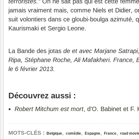
terroristes.”
On ne sait pas qui est cette femme
jamais vraiment mais, comme Niels et Didier, on
suit volontiers dans ce gloubi-boulga azimuté, 
Kaurismaki et Sergio Leone.
La Bande des jotas
de et avec Marjane Satrapi,
Ripa, Stéphane Roche, Ali Mafakheri. France, B
le 6 février 2013.
Découvrez aussi :
Robert Mitchum est mort
, d’O. Babinet et F. 
,
,
,
,
MOTS-CLÉS :
Belgique
comédie
Espagne
France
road movi