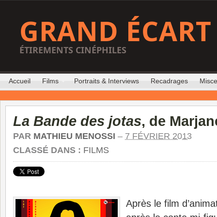
GRAND ÉCART
ÉTIREMENTS CINÉPHILES
Accueil
Films
Portraits & Interviews
Recadrages
Misce
La Bande des jotas
, de Marjan
PAR
MATHIEU MENOSSI
–
7 FÉVRIER 2013
CLASSÉ DANS :
FILMS
Après le film d’anim