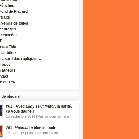
Fétiches
Fond de Placard
traits
venirs de toiles
cadrages
scellanées
F
teau Télé
nse-bêtes
 hasard des répliques…
propos
s auteurs
ntact
n du site
 de placard
#62 : Avec
Lady Terminator
, la parité,
ça vous gagne !
13 septembre 2016 | Pas de commentaire
#61:
Moussaka
bien se tenir !
10 mai 2015 | Pas de commentaire