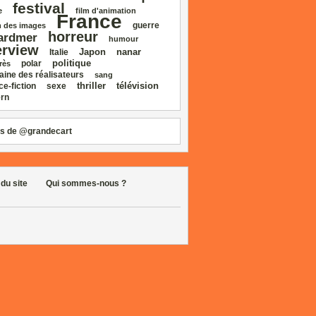
festival
e
film d'animation
France
guerre
 des images
horreur
ardmer
humour
erview
Japon
nanar
Italie
politique
polar
rès
aine des réalisateurs
sang
thriller
télévision
ce‑fiction
sexe
rn
s de @grandecart
 du site
Qui sommes-nous ?