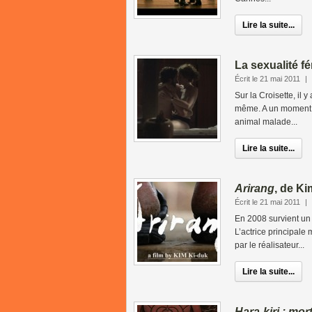
Lire la suite...
La sexualité f
Écrit le 21 mai 2011
|
Sur la Croisette, il 
même. A un moment,
animal malade...
Lire la suite...
Arirang
, de Ki
Écrit le 21 mai 2011
|
En 2008 survient un
L’actrice principal
par le réalisateur...
Lire la suite...
Hara-kiri : mo