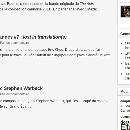
vic Bource, compositeur de la bande originale de
The Artist
,
t de la compétition cannoise 2011 ! En partenariat avec Cinezik.
Comme
annes #7 :
lost in translation(s)
Pas de commentaire
Le
in
s ma première rencontre avec Eric Khoo. D’abord parce que j'ai
Er
pour le travail du réalisateur de Singapour dont j’avais adoré
Be With
Fe
le
Lœ
hu
: l
ec Stephen Warbeck
Mots-
Pas de commentaire
 le compositeur anglais Stephen Warbeck, qui s'est occupé du
score
de
adapt
amou
ité sur Grand Écart...
Cana
comé
docu
Et