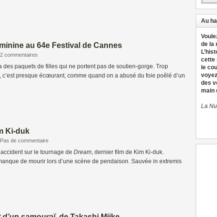
Au ha
Voule
de la
éminine au 64e Festival de Cannes
L’hist
2 commentaires
cette
y a des paquets de filles qui ne portent pas de soutien-gorge. Trop
le co
voyez
 c’est presque écœurant, comme quand on a abusé du foie poêlé d’un
des v
main d
La Nu
m Ki-duk
Pas de commentaire
 accident sur le tournage de
Dream
, dernier film de Kim Ki-duk.
e manque de mourir lors d’une scène de pendaison. Sauvée in extremis
rt d’un samouraï
, de Takashi Miike