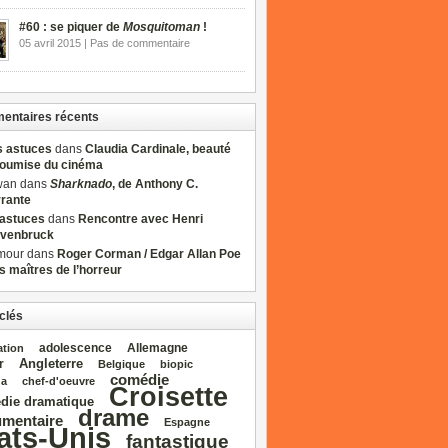
#60 : se piquer de
Mosquitoman
!
05 avril 2015 | Pas de commentaire
ntaires récents
s astuces
dans
Claudia Cardinale, beauté
soumise du cinéma
wan dans
Sharknado
, de Anthony C.
rrante
sastuces
dans
Rencontre avec Henri
venbruck
mour dans
Roger Corman / Edgar Allan Poe
es maîtres de l’horreur
clés
adolescence
Allemagne
ation
Angleterre
r
Belgique
biopic
comédie
da
chef‑d'oeuvre
Croisette
die dramatique
drame
mentaire
Espagne
ats‑Unis
fantastique