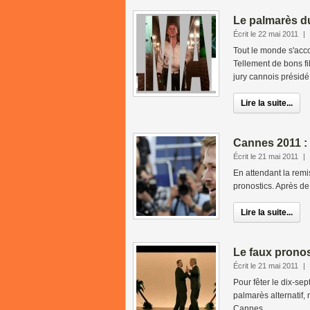
Le palmarès d
Écrit le 22 mai 2011
|
Tout le monde s'acco
Tellement de bons fi
jury cannois présidé 
Lire la suite...
Cannes 2011 : 
Écrit le 21 mai 2011
|
En attendant la remi
pronostics. Après de
Lire la suite...
Le faux pronos
Écrit le 21 mai 2011
|
Pour fêter le dix-se
palmarès alternatif,
Cannes...