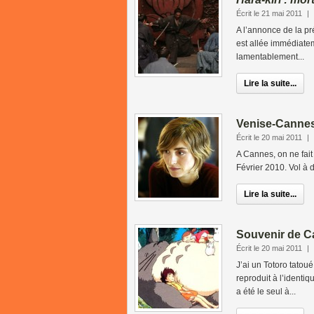
Écrit le 21 mai 2011
|
A l’annonce de la p
est allée immédiatem
lamentablement...
Lire la suite...
Venise-Cannes,
Écrit le 20 mai 2011
|
A Cannes, on ne fai
Février 2010. Vol à 
Lire la suite...
Souvenir de Ca
Écrit le 20 mai 2011
|
J’ai un Totoro tatou
reproduit à l’identi
a été le seul à...