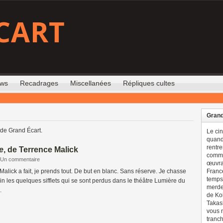
CART
ews
Recadrages
Miscellanées
Répliques cultes
Grand
 de Grand Écart.
Le ci
quand 
rentre
e
, de Terrence Malick
comme
Un commentaire
œuvran
alick a fait, je prends tout. De but en blanc. Sans réserve. Je chasse
France
temps 
in les quelques sifflets qui se sont perdus dans le théâtre Lumière du
merdes
.
de Ko
Takash
vous n
tranch