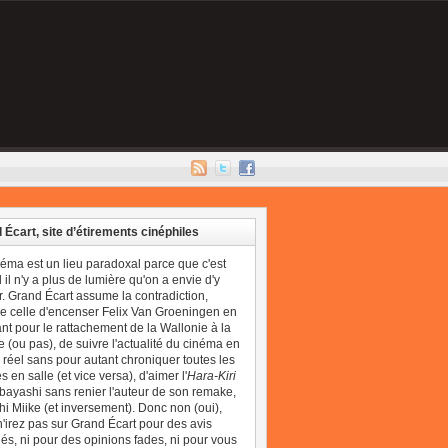
 Écart, site d’étirements cinéphiles
néma est un lieu paradoxal parce que c'est
il n'y a plus de lumière qu'on a envie d'y
r. Grand Écart assume la contradiction,
 celle d'encenser Felix Van Groeningen en
t pour le rattachement de la Wallonie à la
 (ou pas), de suivre l'actualité du cinéma en
réel sans pour autant chroniquer toutes les
 en salle (et vice versa), d'aimer l'
Hara-Kiri
bayashi sans renier l'auteur de son remake,
i Miike (et inversement). Donc non (oui),
'irez pas sur Grand Écart pour des avis
és, ni pour des opinions fades, ni pour vous