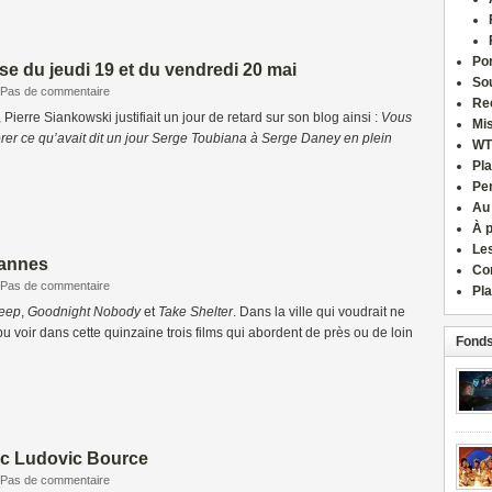
Por
e du jeudi 19 et du vendredi 20 mai
Sou
Pas de commentaire
Re
, Pierre Siankowski justifiait un jour de retard sur son blog ainsi :
Vous
Mi
rer ce qu’avait dit un jour Serge Toubiana à Serge Daney en plein
WT
Pla
Pe
Au
À 
Le
Cannes
Co
Pas de commentaire
Pla
leep
,
Goodnight Nobody
et
Take Shelter
. Dans la ville qui voudrait ne
pu voir dans cette quinzaine trois films qui abordent de près ou de loin
Fonds
c Ludovic Bource
Pas de commentaire