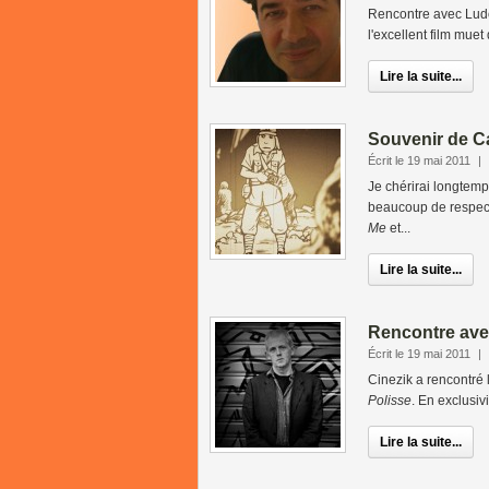
Rencontre avec Ludo
l'excellent film mue
Lire la suite...
Souvenir de C
Écrit le 19 mai 2011
|
Je chérirai longtemp
beaucoup de respect 
Me
et...
Lire la suite...
Rencontre av
Écrit le 19 mai 2011
|
Cinezik a rencontré
Polisse
. En exclusiv
Lire la suite...