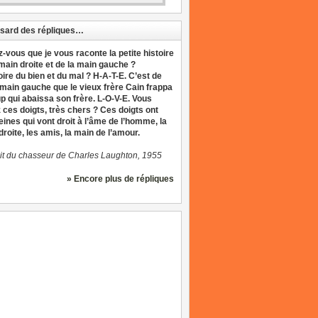
sard des répliques…
z-vous que je vous raconte la petite histoire
 main droite et de la main gauche ?
oire du bien et du mal ? H-A-T-E. C’est de
 main gauche que le vieux frère Cain frappa
up qui abaissa son frère. L-O-V-E. Vous
 ces doigts, très chers ? Ces doigts ont
eines qui vont droit à l’âme de l’homme, la
roite, les amis, la main de l’amour.
it du chasseur de Charles Laughton, 1955
» Encore plus de répliques