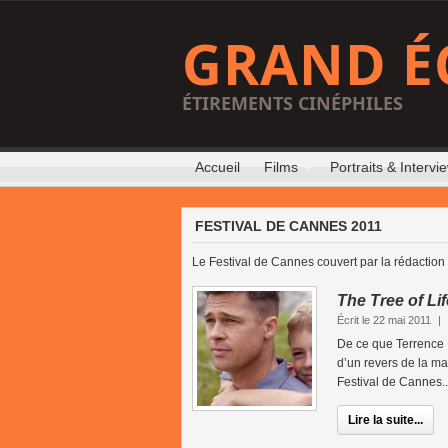
GRAND É
ÉTIREMENTS CINÉPHILES
Accueil
Films
Portraits & Intervi
FESTIVAL DE CANNES 2011
Le Festival de Cannes couvert par la rédaction
The Tree of Lif
Écrit le 22 mai 2011
|
De ce que Terrence M
d’un revers de la ma
Festival de Cannes..
Lire la suite...