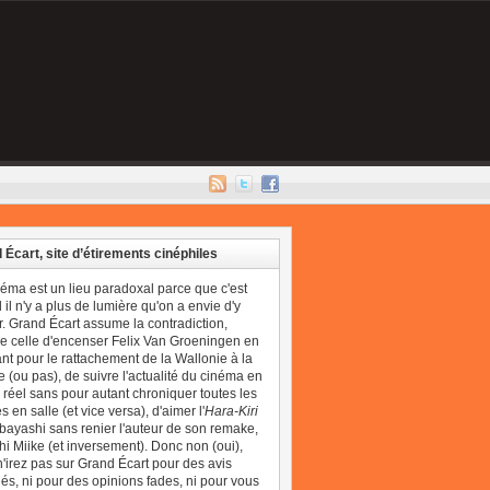
 Écart, site d’étirements cinéphiles
néma est un lieu paradoxal parce que c'est
il n'y a plus de lumière qu'on a envie d'y
r. Grand Écart assume la contradiction,
 celle d'encenser Felix Van Groeningen en
t pour le rattachement de la Wallonie à la
 (ou pas), de suivre l'actualité du cinéma en
réel sans pour autant chroniquer toutes les
 en salle (et vice versa), d'aimer l'
Hara-Kiri
bayashi sans renier l'auteur de son remake,
i Miike (et inversement). Donc non (oui),
'irez pas sur Grand Écart pour des avis
és, ni pour des opinions fades, ni pour vous