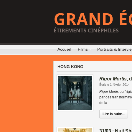
GRAND É
ÉTIREMENTS CINÉPHILES
Accueil
Films
Portraits & Intervi
HONG KONG
Rigor Mortis
, 
Écrit le 1 février 2014
Rigor Mortis
ou "rigi
par des transformati
de la...
Lire la suite...
31/03 : Nuit S