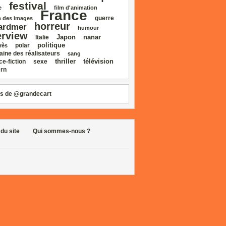
festival
e
film d'animation
France
guerre
 des images
horreur
ardmer
humour
erview
Japon
nanar
Italie
politique
polar
rès
aine des réalisateurs
sang
thriller
télévision
ce‑fiction
sexe
rn
s de @grandecart
 du site
Qui sommes-nous ?