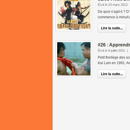
Écrit le 23 mars 2012
De quoi s’agit-il ? 
commence à minuit po
Lire la suite...
#26 : Apprend
Écrit le 8 juillet 2011
|
Petit florilège des s
Kai Lam en 1991. A
Lire la suite...