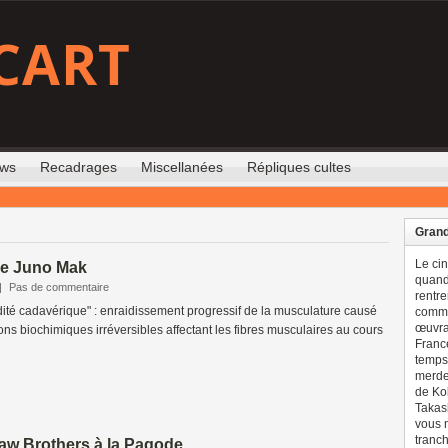
CART
ews
Recadrages
Miscellanées
Répliques cultes
Grand
Le ci
de Juno Mak
quand 
|
Pas de commentaire
rentre
dité cadavérique" : enraidissement progressif de la musculature causé
comme
œuvran
ons biochimiques irréversibles affectant les fibres musculaires au cours
France
temps 
merdes
de Ko
Takash
vous n
tranch
haw Brothers à la Pagode