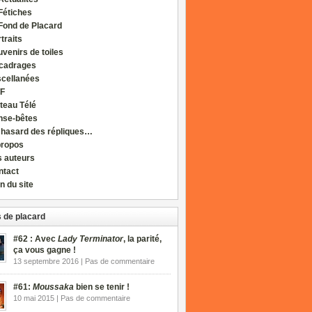
Fétiches
Fond de Placard
traits
venirs de toiles
cadrages
scellanées
F
teau Télé
nse-bêtes
 hasard des répliques…
propos
s auteurs
ntact
n du site
 de placard
#62 : Avec
Lady Terminator
, la parité,
ça vous gagne !
13 septembre 2016 | Pas de commentaire
#61:
Moussaka
bien se tenir !
10 mai 2015 | Pas de commentaire