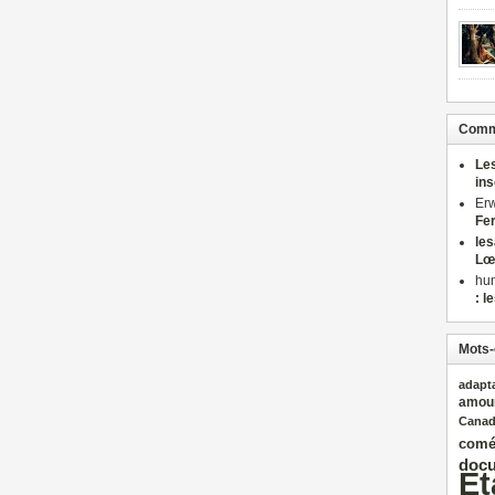
Comme
Le
in
Er
Fe
le
Lœ
hu
: l
Mots-
adapt
amou
Cana
comé
docu
Et