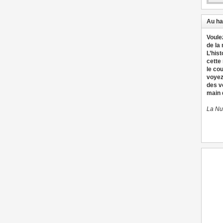
Au ha
Voule
de la
L’hist
cette
le co
voyez
des v
main d
La Nu