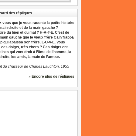
sard des répliques…
z-vous que je vous raconte la petite histoire
 main droite et de la main gauche ?
oire du bien et du mal ? H-A-T-E. C’est de
 main gauche que le vieux frère Cain frappa
up qui abaissa son frère. L-O-V-E. Vous
 ces doigts, très chers ? Ces doigts ont
eines qui vont droit à l’âme de l’homme, la
roite, les amis, la main de l’amour.
it du chasseur de Charles Laughton, 1955
» Encore plus de répliques