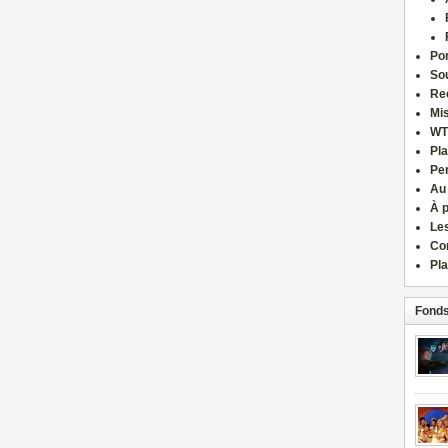
Por
Sou
Re
Mi
WT
Pla
Pe
Au
À 
Le
Co
Pla
Fonds