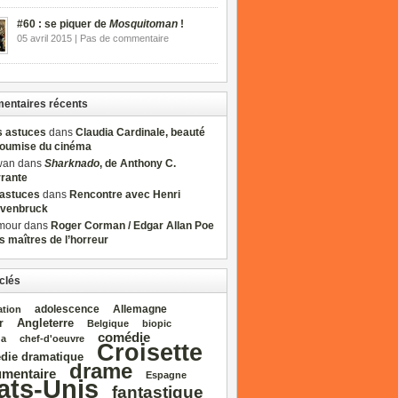
#60 : se piquer de
Mosquitoman
!
05 avril 2015 | Pas de commentaire
ntaires récents
s astuces
dans
Claudia Cardinale, beauté
soumise du cinéma
wan dans
Sharknado
, de Anthony C.
rrante
sastuces
dans
Rencontre avec Henri
venbruck
mour dans
Roger Corman / Edgar Allan Poe
es maîtres de l’horreur
clés
adolescence
Allemagne
ation
Angleterre
r
Belgique
biopic
comédie
da
chef‑d'oeuvre
Croisette
die dramatique
drame
mentaire
Espagne
ats‑Unis
fantastique