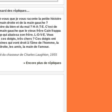
sard des répliques…
z-vous que je vous raconte la petite histoire
 main droite et de la main gauche ?
oire du bien et du mal ? H-A-T-E. C’est de
 main gauche que le vieux frère Cain frappa
up qui abaissa son frère. L-O-V-E. Vous
 ces doigts, très chers ? Ces doigts ont
eines qui vont droit à l’âme de l’homme, la
roite, les amis, la main de l’amour.
it du chasseur de Charles Laughton, 1955
» Encore plus de répliques