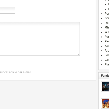
Por
Sou
Re
Mi
WT
Pla
Pe
Au
À 
Le
Co
Pla
r cet article par e-mail.
Fonds