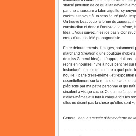
starisé (intuition de ce qu’allait devenir le m
par une chaussure à talon aiguille, synonyme
cocktails renvoie à un sens figuré (idée, ins
On trouve beaucoup la forme du ziggurat, 
construction et donc à l’oeuvre elle-même, t
Idea… Vous suivez, n’est-ce pas ? Construct
creux d’une société propagandiste.
Entre détournements d’images, notamment pu
marchand (création d’une boutique d’objets
de miss General Idea) et réappropriations 
repris en nouilles invite à nous pencher sur
instantanément, ce qui montre à quel point l
nouille » parle d’elle-même), et l’exposition
essentiellement sur la remise en cause des
plébiscité par ma petite personne et qui naît
circulent à visage caché. Ce qui me fait pen
d’elles-mêmes et il faut à chaque fois les re
elles ne disent pas la chose qu’elles sont »,
General Idea
, au musée d’Art moderne de la v