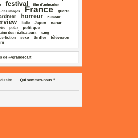
festival
e
film d'animation
France
guerre
 des images
horreur
ardmer
humour
erview
Japon
nanar
Italie
politique
polar
rès
aine des réalisateurs
sang
thriller
télévision
ce‑fiction
sexe
rn
s de @grandecart
 du site
Qui sommes-nous ?