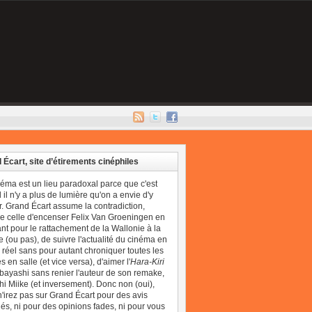
 Écart, site d’étirements cinéphiles
néma est un lieu paradoxal parce que c'est
il n'y a plus de lumière qu'on a envie d'y
r. Grand Écart assume la contradiction,
 celle d'encenser Felix Van Groeningen en
t pour le rattachement de la Wallonie à la
 (ou pas), de suivre l'actualité du cinéma en
réel sans pour autant chroniquer toutes les
 en salle (et vice versa), d'aimer l'
Hara-Kiri
bayashi sans renier l'auteur de son remake,
i Miike (et inversement). Donc non (oui),
'irez pas sur Grand Écart pour des avis
és, ni pour des opinions fades, ni pour vous