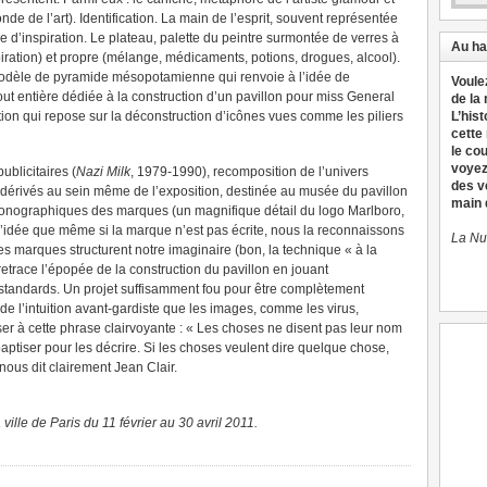
onde de l’art). Identification. La main de l’esprit, souvent représentée
 d’inspiration. Le plateau, palette du peintre surmontée de verres à
Au ha
piration) et propre (mélange, médicaments, potions, drogues, alcool).
modèle de pyramide mésopotamienne qui renvoie à l’idée de
Voule
out entière dédiée à la construction d’un pavillon pour miss General
de la
ion qui repose sur la déconstruction d’icônes vues comme les piliers
L’hist
cette
le co
voyez
blicitaires (
Nazi Milk
, 1979-1990), recomposition de l’univers
des v
 dérivés au sein même de l’exposition, destinée au musée du pavillon
main d
iconographiques des marques (un magnifique détail du logo Marlboro,
 l’idée que même si la marque n’est pas écrite, nous la reconnaissons
La Nu
es marques structurent notre imaginaire (bon, la technique « à la
 retrace l’épopée de la construction du pavillon en jouant
 standards. Un projet suffisamment fou pour être complètement
 de l’intuition avant-gardiste que les images, comme les virus,
ser à cette phrase clairvoyante : « Les choses ne disent pas leur nom
baptiser pour les décrire. Si les choses veulent dire quelque chose,
 nous dit clairement Jean Clair.
ille de Paris du 11 février au 30 avril 2011.