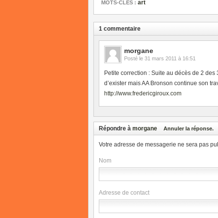
art
MOTS-CLÉS :
1 commentaire
morgane
Posté le
31 mars 2011 à 16:51
Petite correction : Suite au décès de 2 des
d’exister mais AA Bronson continue son trav
http://www.fredericgiroux.com
Répondre à
morgane
Annuler la réponse.
Votre adresse de messagerie ne sera pas pub
Nom
Adresse de contact