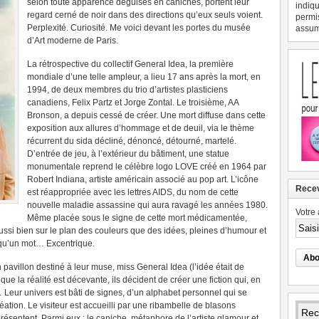
selon toute apparence déguisés en caniches, portent leur
indiqu
regard cerné de noir dans des directions qu’eux seuls voient.
permi
Perplexité. Curiosité. Me voici devant les portes du musée
assume
d’Art moderne de Paris.
La rétrospective du collectif General Idea, la première
mondiale d’une telle ampleur, a lieu 17 ans après la mort, en
1994, de deux membres du trio d’artistes plasticiens
canadiens, Felix Partz et Jorge Zontal. Le troisième, AA
Bronson, a depuis cessé de créer. Une mort diffuse dans cette
exposition aux allures d’hommage et de deuil, via le thème
récurrent du sida décliné, dénoncé, détourné, martelé.
D’entrée de jeu, à l’extérieur du bâtiment, une statue
monumentale reprend le célèbre logo LOVE créé en 1964 par
Robert Indiana, artiste américain associé au pop art. L’icône
Recev
est réappropriée avec les lettres AIDS, du nom de cette
nouvelle maladie assassine qui aura ravagé les années 1980.
Votre 
Même placée sous le signe de cette mort médicamentée,
ussi bien sur le plan des couleurs que des idées, pleines d’humour et
sir qu’un mot… Excentrique.
n pavillon destiné à leur muse, miss General Idea (l’idée était de
que la réalité est décevante, ils décident de créer une fiction qui, en
 Leur univers est bâti de signes, d’un alphabet personnel qui se
éation. Le visiteur est accueilli par une ribambelle de blasons
présentent. Parmi eux : le caniche, métaphore de l’artiste glamour et