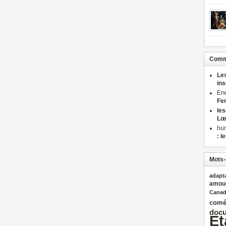
Comme
Le
in
Er
Fe
le
Lœ
hu
: l
Mots-
adapt
amou
Cana
comé
docu
Et