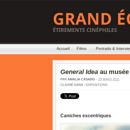
GRAND É
ÉTIREMENTS CINÉPHILES
Accueil
Films
Portraits & Intervi
General Idea
au musée 
PAR
AMALIA CASADO
–
29 MARS 2011
CLASSÉ DANS :
EXPOSITIONS
Caniches excentriques