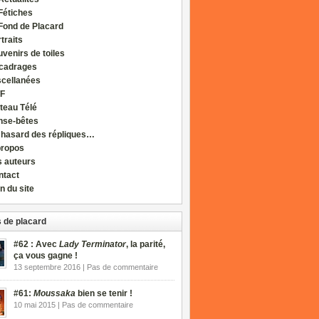
Fétiches
Fond de Placard
traits
venirs de toiles
cadrages
scellanées
F
teau Télé
nse-bêtes
 hasard des répliques…
propos
s auteurs
ntact
n du site
 de placard
#62 : Avec
Lady Terminator
, la parité,
ça vous gagne !
13 septembre 2016 | Pas de commentaire
#61:
Moussaka
bien se tenir !
10 mai 2015 | Pas de commentaire