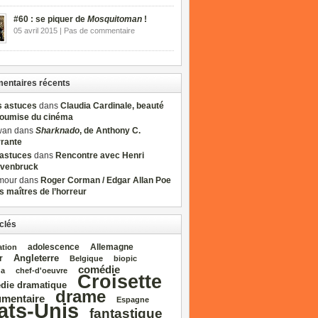
#60 : se piquer de
Mosquitoman
!
05 avril 2015 | Pas de commentaire
ntaires récents
s astuces
dans
Claudia Cardinale, beauté
soumise du cinéma
wan dans
Sharknado
, de Anthony C.
rrante
sastuces
dans
Rencontre avec Henri
venbruck
mour dans
Roger Corman / Edgar Allan Poe
es maîtres de l’horreur
clés
adolescence
Allemagne
ation
Angleterre
r
Belgique
biopic
comédie
da
chef‑d'oeuvre
Croisette
die dramatique
drame
mentaire
Espagne
ats‑Unis
fantastique