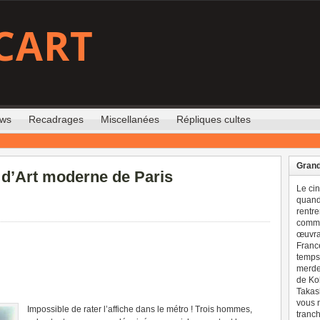
CART
ews
Recadrages
Miscellanées
Répliques cultes
Grand
d’Art moderne de Paris
Le ci
quand 
rentre
comme
œuvran
France
temps 
merdes
de Ko
Takash
vous n
Impossible de rater l’affiche dans le métro ! Trois hommes,
tranch