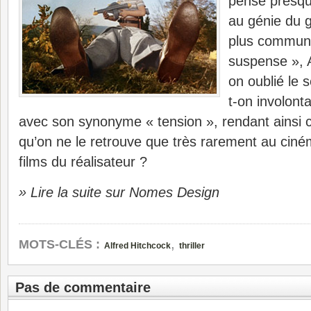
pense presq
au génie du g
plus communé
suspense », A
on oublié le 
t-on involon
avec son synonyme « tension », rendant ainsi c
qu’on ne le retrouve que très rarement au ciné
films du réalisateur ?
» Lire la suite sur Nomes Design
,
MOTS-CLÉS :
Alfred Hitchcock
thriller
Pas de commentaire