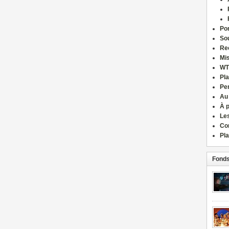
Por
Sou
Re
Mi
WT
Pla
Pe
Au
À 
Le
Co
Pla
Fonds