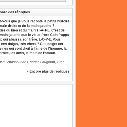
sard des répliques…
z-vous que je vous raconte la petite histoire
 main droite et de la main gauche ?
oire du bien et du mal ? H-A-T-E. C’est de
 main gauche que le vieux frère Cain frappa
up qui abaissa son frère. L-O-V-E. Vous
 ces doigts, très chers ? Ces doigts ont
eines qui vont droit à l’âme de l’homme, la
roite, les amis, la main de l’amour.
it du chasseur de Charles Laughton, 1955
» Encore plus de répliques