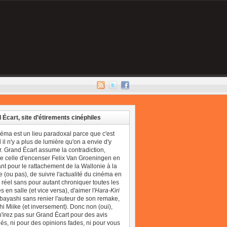
 Écart, site d’étirements cinéphiles
néma est un lieu paradoxal parce que c'est
il n'y a plus de lumière qu'on a envie d'y
r. Grand Écart assume la contradiction,
 celle d'encenser Felix Van Groeningen en
t pour le rattachement de la Wallonie à la
 (ou pas), de suivre l'actualité du cinéma en
réel sans pour autant chroniquer toutes les
 en salle (et vice versa), d'aimer l'
Hara-Kiri
bayashi sans renier l'auteur de son remake,
i Miike (et inversement). Donc non (oui),
'irez pas sur Grand Écart pour des avis
és, ni pour des opinions fades, ni pour vous