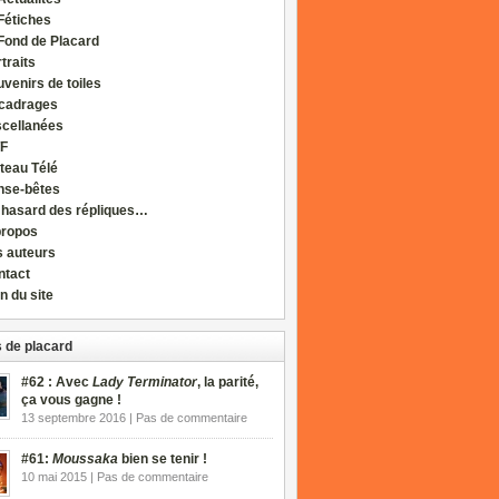
Fétiches
Fond de Placard
traits
venirs de toiles
cadrages
scellanées
F
teau Télé
nse-bêtes
 hasard des répliques…
propos
s auteurs
ntact
n du site
 de placard
#62 : Avec
Lady Terminator
, la parité,
ça vous gagne !
13 septembre 2016 | Pas de commentaire
#61:
Moussaka
bien se tenir !
10 mai 2015 | Pas de commentaire