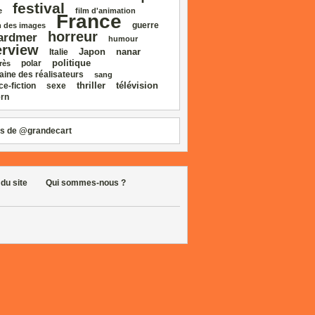
festival
e
film d'animation
France
guerre
 des images
horreur
ardmer
humour
erview
Japon
nanar
Italie
politique
polar
rès
aine des réalisateurs
sang
thriller
télévision
ce‑fiction
sexe
rn
s de @grandecart
 du site
Qui sommes-nous ?