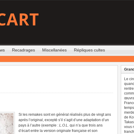
CART
ews
Recadrages
Miscellanées
Répliques cultes
Grand
Le ci
quand 
rentre
comme
œuvran
France
temps 
merdes
Si les remakes sont en général réalisés plus de vingt ans
de Ko
après l’original, excepté s’il s’agit d’une adaptation d’un
Takash
pays à l’autre (exemple :
L.O.L.
qui n’a que trois ans
vous n
d’écart entre la version originale française et son
tranch