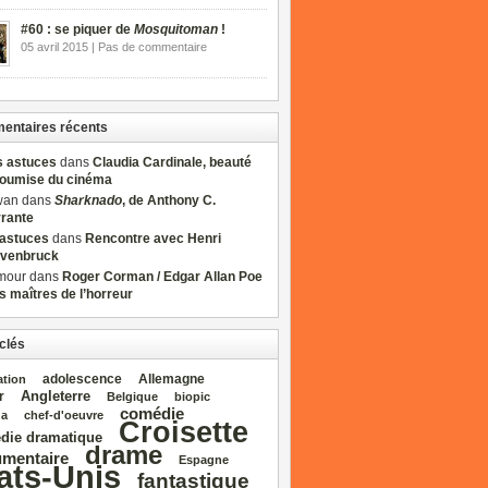
#60 : se piquer de
Mosquitoman
!
05 avril 2015 | Pas de commentaire
ntaires récents
s astuces
dans
Claudia Cardinale, beauté
soumise du cinéma
wan dans
Sharknado
, de Anthony C.
rrante
sastuces
dans
Rencontre avec Henri
venbruck
mour dans
Roger Corman / Edgar Allan Poe
es maîtres de l’horreur
clés
adolescence
Allemagne
ation
Angleterre
r
Belgique
biopic
comédie
da
chef‑d'oeuvre
Croisette
die dramatique
drame
mentaire
Espagne
ats‑Unis
fantastique