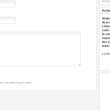
Au ha
Voule
de la
L’hist
cette
le co
voyez
des v
main d
La Nu
r cet article par e-mail.