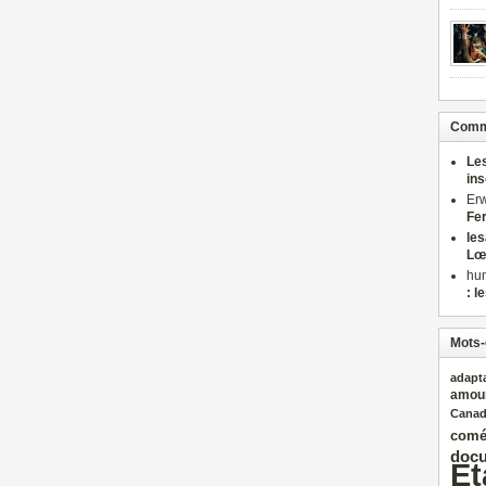
Comme
Le
in
Er
Fe
le
Lœ
hu
: l
Mots-
adapt
amou
Cana
comé
docu
Et