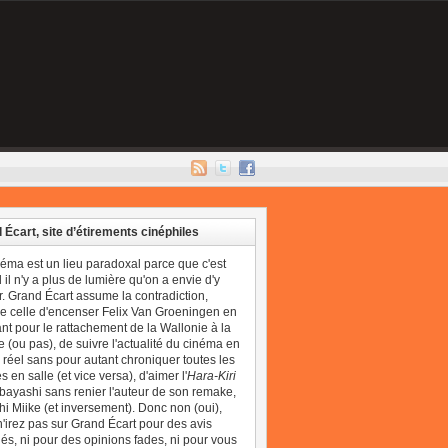
 Écart, site d’étirements cinéphiles
néma est un lieu paradoxal parce que c'est
il n'y a plus de lumière qu'on a envie d'y
r. Grand Écart assume la contradiction,
 celle d'encenser Felix Van Groeningen en
t pour le rattachement de la Wallonie à la
 (ou pas), de suivre l'actualité du cinéma en
réel sans pour autant chroniquer toutes les
 en salle (et vice versa), d'aimer l'
Hara-Kiri
bayashi sans renier l'auteur de son remake,
i Miike (et inversement). Donc non (oui),
'irez pas sur Grand Écart pour des avis
és, ni pour des opinions fades, ni pour vous