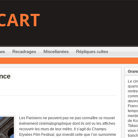
CART
ews
Recadrages
Miscellanées
Répliques cultes
Grand
ence
Le ci
quand 
rentre
comme
œuvran
France
temps 
merdes
Les Parisiens ne peuvent pas ne pas connaître ce nouvel
de Ko
événement cinématographique dont ils ont vu les affiches
Takash
recouvrir les murs de leur métro. Il s’agit du Champs-
vous n
Elysées Film Festival, qui investit celle que l’on surnomme
tranch