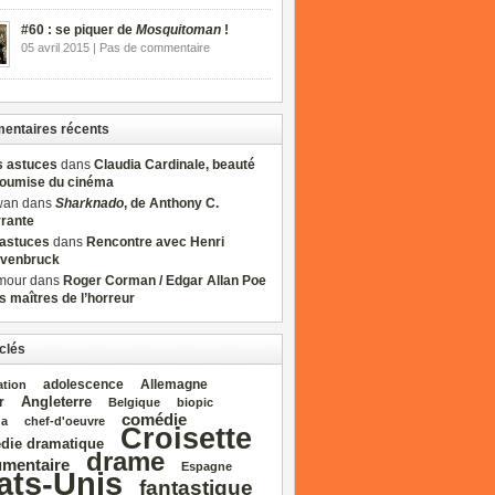
#60 : se piquer de
Mosquitoman
!
05 avril 2015 | Pas de commentaire
ntaires récents
s astuces
dans
Claudia Cardinale, beauté
soumise du cinéma
wan dans
Sharknado
, de Anthony C.
rrante
sastuces
dans
Rencontre avec Henri
venbruck
mour dans
Roger Corman / Edgar Allan Poe
es maîtres de l’horreur
clés
adolescence
Allemagne
ation
Angleterre
r
Belgique
biopic
comédie
da
chef‑d'oeuvre
Croisette
die dramatique
drame
mentaire
Espagne
ats‑Unis
fantastique