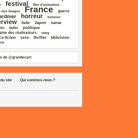
festival
e
film d'animation
France
guerre
 des images
horreur
ardmer
humour
erview
Japon
nanar
Italie
politique
polar
rès
aine des réalisateurs
sang
thriller
télévision
ce‑fiction
sexe
rn
s de @grandecart
 du site
Qui sommes-nous ?