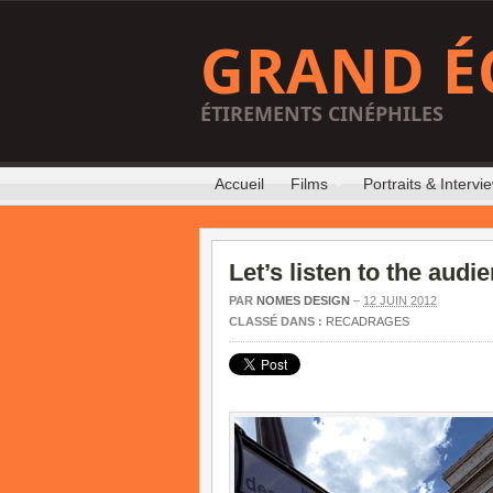
GRAND É
ÉTIREMENTS CINÉPHILES
Accueil
Films
Portraits & Intervi
Let’s listen to the audi
PAR
NOMES DESIGN
–
12 JUIN 2012
CLASSÉ DANS :
RECADRAGES