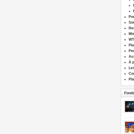
Por
Sou
Re
Mi
WT
Pla
Pe
Au
À 
Le
Co
Pla
Fonds