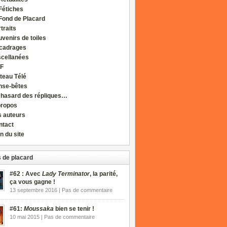
Fétiches
Fond de Placard
traits
venirs de toiles
cadrages
scellanées
F
teau Télé
nse-bêtes
 hasard des répliques…
propos
s auteurs
ntact
n du site
 de placard
#62 : Avec
Lady Terminator
, la parité,
ça vous gagne !
13 septembre 2016 | Pas de commentaire
#61:
Moussaka
bien se tenir !
10 mai 2015 | Pas de commentaire