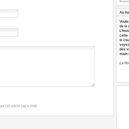
Au ha
Voule
de la
L’hist
cette
le co
voyez
des v
main d
La Nu
r cet article par e-mail.