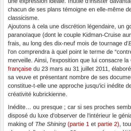
une expression idéale. Inutile d’insister davant
chacun de ses plans témoigne en elle-même de 
classicisme.
Ajoutons à cela une discrétion légendaire, un 
paranoïaque (dont le couple Kidman-Cruise aura
frais, au long des dix-neuf mois de tournage d’
l’on comprendra à quel point le terme de “contro
merveille. Ainsi, l’exposition
que lui consacre la
française
du 23 mars au 31 juillet 2011, élabor
sa veuve et présentant nombre de ses document
constitue-t-elle une approche jusqu’ici inédite d
créativité kubrickienne.
Inédite… ou presque ; car si ses proches sembl
disposé du luxe d’observer de l’intérieur le génia
making of
The Shining
(partie 1
et
partie 2)
, tou