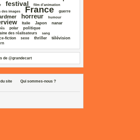
festival
e
film d'animation
France
guerre
 des images
horreur
ardmer
humour
erview
Japon
nanar
Italie
politique
polar
rès
aine des réalisateurs
sang
thriller
télévision
ce‑fiction
sexe
rn
s de @grandecart
 du site
Qui sommes-nous ?