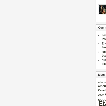
Comme
Le
in
Er
Fe
le
Lœ
hu
: l
Mots-
adapt
amou
Cana
comé
docu
Et