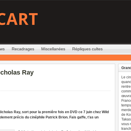
CART
ews
Recadrages
Miscellanées
Répliques cultes
Grand
icholas Ray
Le ci
quand 
rentre
comme
œuvran
France
temps 
merdes
 Nicholas Ray, sort pour la première fois en DVD ce 7 juin chez Wild
de Ko
ement précis du cinéphile Patrick Brion. Fais gaffe, t’as un
Takash
vous n
tranch