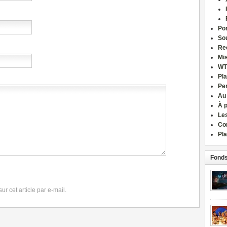
Por
Sou
Re
Mi
WT
Pla
Pe
Au
À 
Le
Co
Pla
Fonds
r cet article par e-mail.