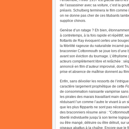
l’ensemble, l’hiver 1957 est glacial dans les
de l’assassiner avec sa voiture, c’est la go
préavis. Schulberg terminera le film comme i
on ne donne pas cher de ces titubants lamb
supplice chinois.
Genèse d’un ratage ? Eh bien, étonnamment,
à contretemps, à la fois rapide et répétitif,
flottants de Ray évoquent certes une bougeo
la fébrilité rageuse du naturaliste incarné p
braconnier Cottonmouth se joue lors d’une 
avant son éviction du tournage. L’éthylisme y
acteurs complètement libre et relâchée : s
annoncé en film d’auteur improvisé, dont Truf
prise et absence de maîtrise donnent au fil
Enfin, sans dévoiler les ressorts de l’intrigue
caractère largement prophétique de cette
Fo
de consommation naissante vampirise sans s
les pirates des marais travaillant main dans 
réduisant l’un comme l’autre le vivant à un si
que les plus flippants ne sont pas nécessair
des braconniers résume ainsi : “Cottonmout
liberté individuelle jusqu’à son terme logiqu
ou être mangé, détruire ou être détruit, sur
oiseaux abattus à la chaîne. Encore que le f