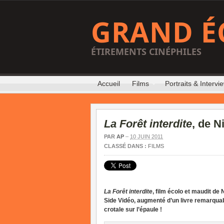
GRAND É
ÉTIREMENTS CINÉPHILES
Accueil
Films
Portraits & Intervi
La Forêt interdite
, de N
PAR
AP
–
10 JUIN 2011
CLASSÉ DANS :
FILMS
La Forêt interdite
, film écolo et maudit de
Side Vidéo, augmenté d’un livre remarquabl
crotale sur l’épaule !