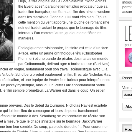
Déjà, le titre original de
La Forêt interdite
, “Wind Across
indiqu
the Everglades”, paraît nettement plus évocateur que sa
permi
traduction française, conférant au film des airs de western
assume
dans les marais de Floride qui lui vont très bien. Et puis,
cette mention du vent apporte une touche de romantisme
noir qui traduit autant le propos que le tournage du film.
Infernaux l’un comme l’autre, quoique de différentes
manières.
Ecologiquement visionnaire, l’histoire est celle d’un face-
à-face, entre un jeune ornithologue têtu (Christopher
Plummer) et une bande de pirates des marais emmenée
par Cottonmouth, délirant ogre à barbe rousse (Burl Ives).
ncier en vogue, notamment pour son travail scénaristique avec Elia
la foule
. Schulberg produit également le film. Il recrute Nicholas Ray,
Recev
la réalisation, et une équipe de
freaks
fous furieux pour interpréter ses
, un jockey hystérique, ainsi qu’un Peter Falk abondamment barbu
Votre 
, le film semble prometteur. La Warner est dans le coup. On est en
omme prévues. Dès le début du tournage, Nicholas Ray est écartelé
e qui lui tient lieu de compagne et leurs disputes franchement
ès tout le monde à dos. Schulberg se voit contraint de récrire son
r et à mesure que le chaos s’installe sur le tournage. Jack Warner
omme bon leur semble. Du coup, ça picole derechef… Pour couronner