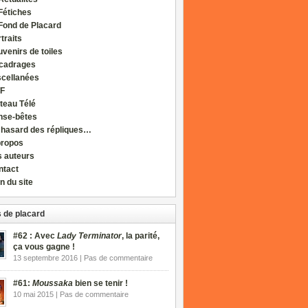
Fétiches
Fond de Placard
traits
venirs de toiles
cadrages
scellanées
F
teau Télé
nse-bêtes
 hasard des répliques…
propos
s auteurs
ntact
n du site
 de placard
#62 : Avec
Lady Terminator
, la parité,
ça vous gagne !
13 septembre 2016 | Pas de commentaire
#61:
Moussaka
bien se tenir !
10 mai 2015 | Pas de commentaire