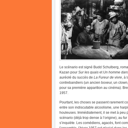
Le scénario est signé Budd Schulberg, roma
Kazan pour
Sur les quais
et
Un homme dans 
auréolé du succès de
La Fureur de vivre
, à 
contrebandiers (un ancien boxeur, un clown
pour sa première apparition au cinéma). Bref
1957.
Pourtant, les choses se passent rarement c
entre son indiscutable alcoolisme, une harpi
houleuses. Immédiatement, il se met à peu pr
scénario (déjà trop dense à l’origine), au fu
s’inquiète. Les comédiens, agacés, font c