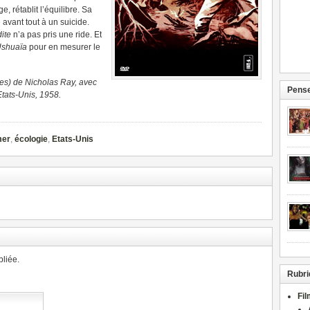
e, rétablit l’équilibre. Sa
avant tout à un suicide.
dite
n’a pas pris une ride. Et
shuaïa
pour en mesurer le
es) de Nicholas Ray, avec
Pense
Etats-Unis, 1958.
mer
,
écologie
,
Etats-Unis
liée.
Rubri
Fi