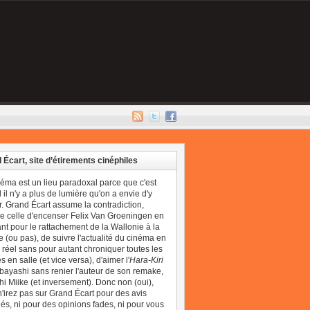
 Écart, site d’étirements cinéphiles
néma est un lieu paradoxal parce que c'est
il n'y a plus de lumière qu'on a envie d'y
r. Grand Écart assume la contradiction,
 celle d'encenser Felix Van Groeningen en
t pour le rattachement de la Wallonie à la
 (ou pas), de suivre l'actualité du cinéma en
réel sans pour autant chroniquer toutes les
 en salle (et vice versa), d'aimer l'
Hara-Kiri
bayashi sans renier l'auteur de son remake,
i Miike (et inversement). Donc non (oui),
'irez pas sur Grand Écart pour des avis
és, ni pour des opinions fades, ni pour vous