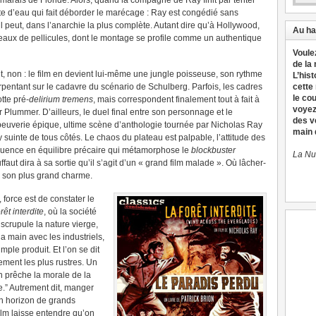
 marais de Floride. Alors, quand la compagne de Ray finit par tenter
utte d’eau qui fait déborder le marécage : Ray est congédié sans
l peut, dans l’anarchie la plus complète. Autant dire qu’à Hollywood,
Au ha
eaux de pellicules, dont le montage se profile comme un authentique
Voule
de la
 non : le film en devient lui-même une jungle poisseuse, son rythme
L’hist
 serpentant sur le cadavre du scénario de Schulberg. Parfois, les cadres
cette
le co
tte pré-
delirium tremens
, mais correspondent finalement tout à fait à
voyez
ar Plummer. D’ailleurs, le duel final entre son personnage et le
des v
beuverie épique, ultime scène d’anthologie tournée par Nicholas Ray
main d
 suinte de tous côtés. Le chaos du plateau est palpable, l’attitude des
équence en équilibre précaire qui métamorphose le
blockbuster
La Nu
faut dira à sa sortie qu’il s’agit d’un « grand film malade ». Où lâcher-
m son plus grand charme.
, force est de constater le
rêt interdite
, où la société
crupule la nature vierge,
la main avec les industriels,
mple produit. Et l’on se dit
ement les plus rustres. Un
h prêche la morale de la
e.” Autrement dit, manger
 un horizon de grands
ilm laisse entendre qu’on