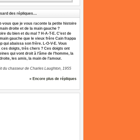
sard des répliques…
z-vous que je vous raconte la petite histoire
 main droite et de la main gauche ?
oire du bien et du mal ? H-A-T-E. C’est de
 main gauche que le vieux frère Cain frappa
up qui abaissa son frère. L-O-V-E. Vous
 ces doigts, très chers ? Ces doigts ont
eines qui vont droit à l’âme de l’homme, la
roite, les amis, la main de l’amour.
it du chasseur de Charles Laughton, 1955
» Encore plus de répliques