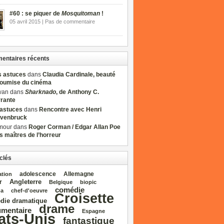
#60 : se piquer de
Mosquitoman
!
05 avril 2015 | Pas de commentaire
ntaires récents
s astuces
dans
Claudia Cardinale, beauté
soumise du cinéma
wan dans
Sharknado
, de Anthony C.
rrante
sastuces
dans
Rencontre avec Henri
venbruck
mour dans
Roger Corman / Edgar Allan Poe
es maîtres de l’horreur
clés
adolescence
Allemagne
ation
Angleterre
r
Belgique
biopic
comédie
da
chef‑d'oeuvre
Croisette
die dramatique
drame
mentaire
Espagne
ats‑Unis
fantastique