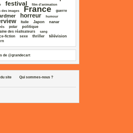
festival
e
film d'animation
France
guerre
 des images
horreur
ardmer
humour
erview
Japon
nanar
Italie
politique
polar
rès
aine des réalisateurs
sang
thriller
télévision
ce‑fiction
sexe
rn
s de @grandecart
 du site
Qui sommes-nous ?