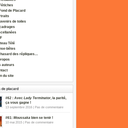
Fétiches
Fond de Placard
traits
venirs de toiles
cadrages
scellanées
F
teau Télé
nse-bêtes
 hasard des répliques…
propos
s auteurs
ntact
n du site
 de placard
#62 : Avec
Lady Terminator
, la parité,
ça vous gagne !
13 septembre 2016 | Pas de commentaire
#61:
Moussaka
bien se tenir !
10 mai 2015 | Pas de commentaire