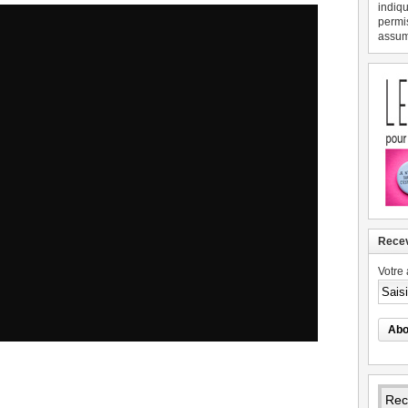
indiqu
permi
assume
Recev
Votre 