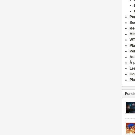
Por
Sou
Re
Mi
WT
Pla
Pe
Au
À 
Le
Co
Pla
Fonds