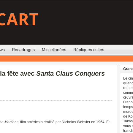
CART
ews
Recadrages
Miscellanées
Répliques cultes
Grand
 la fête avec
Santa Claus Conquers
Le ci
quand 
rentre
comme
œuvran
France
temps 
merdes
de Ko
Takash
he Martians
, film américain réalisé par Nicholas Webster en 1964. Et
vous n
tranch