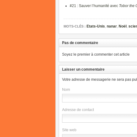
#21 : Sauver l’humanité avec
Tobor the 
Etats-Unis
,
nanar
,
Noël
,
scien
MOTS-CLÉS :
Pas de commentaire
Soyez le premier à commenter cet article
Laisser un commentaire
Votre adresse de messagerie ne sera pas pub
Nom
Adresse de contact
Site web