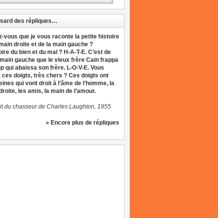
sard des répliques…
z-vous que je vous raconte la petite histoire
 main droite et de la main gauche ?
oire du bien et du mal ? H-A-T-E. C’est de
 main gauche que le vieux frère Cain frappa
up qui abaissa son frère. L-O-V-E. Vous
 ces doigts, très chers ? Ces doigts ont
eines qui vont droit à l’âme de l’homme, la
roite, les amis, la main de l’amour.
it du chasseur de Charles Laughton, 1955
» Encore plus de répliques