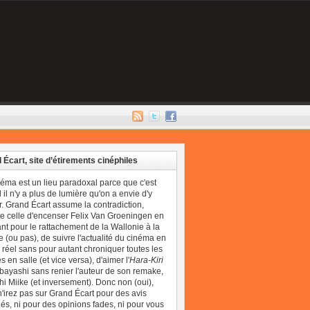
 Écart, site d’étirements cinéphiles
néma est un lieu paradoxal parce que c'est
il n'y a plus de lumière qu'on a envie d'y
r. Grand Écart assume la contradiction,
 celle d'encenser Felix Van Groeningen en
t pour le rattachement de la Wallonie à la
 (ou pas), de suivre l'actualité du cinéma en
réel sans pour autant chroniquer toutes les
 en salle (et vice versa), d'aimer l'
Hara-Kiri
bayashi sans renier l'auteur de son remake,
i Miike (et inversement). Donc non (oui),
'irez pas sur Grand Écart pour des avis
és, ni pour des opinions fades, ni pour vous