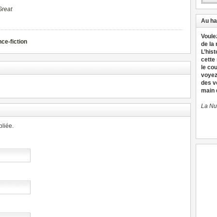
Great
Au ha
Voule
ce-fiction
de la
L’hist
cette
le co
voyez
des v
main d
La Nu
liée.