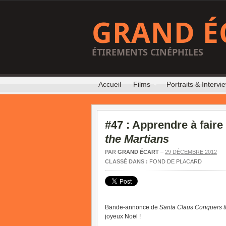
GRAND É
ÉTIREMENTS CINÉPHILES
Accueil
Films
Portraits & Intervi
#47 : Apprendre à faire
the Martians
PAR
GRAND ÉCART
–
29 DÉCEMBRE 2012
CLASSÉ DANS :
FOND DE PLACARD
Bande-annonce de
Santa Claus Conquers t
joyeux Noël !