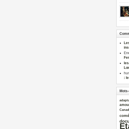
Comme
Le
in
Er
Fe
le
Lœ
hu
: l
Mots-
adapt
amou
Cana
comé
docu
Et