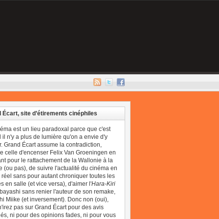
 Écart, site d’étirements cinéphiles
néma est un lieu paradoxal parce que c'est
il n'y a plus de lumière qu'on a envie d'y
r. Grand Écart assume la contradiction,
 celle d'encenser Felix Van Groeningen en
t pour le rattachement de la Wallonie à la
 (ou pas), de suivre l'actualité du cinéma en
réel sans pour autant chroniquer toutes les
 en salle (et vice versa), d'aimer l'
Hara-Kiri
bayashi sans renier l'auteur de son remake,
i Miike (et inversement). Donc non (oui),
'irez pas sur Grand Écart pour des avis
és, ni pour des opinions fades, ni pour vous