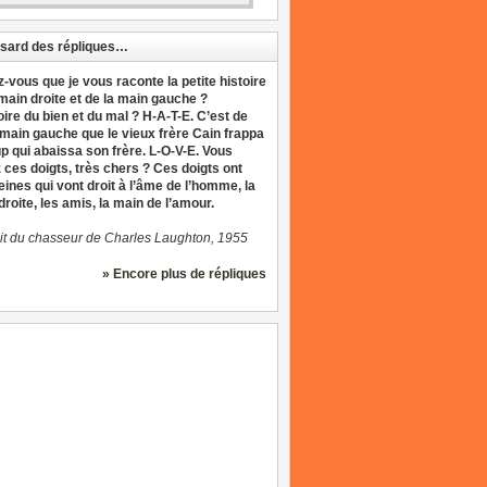
sard des répliques…
z-vous que je vous raconte la petite histoire
 main droite et de la main gauche ?
oire du bien et du mal ? H-A-T-E. C’est de
 main gauche que le vieux frère Cain frappa
up qui abaissa son frère. L-O-V-E. Vous
 ces doigts, très chers ? Ces doigts ont
eines qui vont droit à l’âme de l’homme, la
roite, les amis, la main de l’amour.
it du chasseur de Charles Laughton, 1955
» Encore plus de répliques