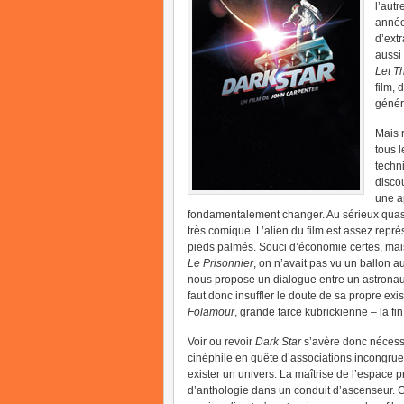
l’autr
années
d’ext
aussi
Let T
film,
génére
Mais 
tous 
techni
disco
une ap
fondamentalement changer. Au sérieux quas
très comique. L’alien du film est assez représ
pieds palmés. Souci d’économie certes, mais
Le Prisonnier
, on n’avait pas vu un ballon 
nous propose un dialogue entre un astronau
faut donc insuffler le doute de sa propre exis
Folamour
, grande farce kubrickienne – la fin 
Voir ou revoir
Dark Star
s’avère donc nécessa
cinéphile en quête d’associations incongrues,
exister un univers. La maîtrise de l’espace
d’anthologie dans un conduit d’ascenseur. C