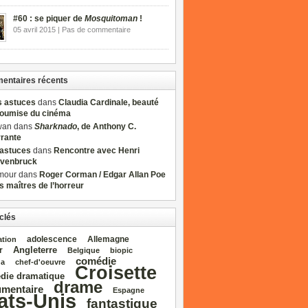
#60 : se piquer de
Mosquitoman
!
05 avril 2015 | Pas de commentaire
ntaires récents
s astuces
dans
Claudia Cardinale, beauté
soumise du cinéma
wan dans
Sharknado
, de Anthony C.
rrante
sastuces
dans
Rencontre avec Henri
venbruck
mour dans
Roger Corman / Edgar Allan Poe
es maîtres de l’horreur
clés
adolescence
Allemagne
ation
Angleterre
r
Belgique
biopic
comédie
da
chef‑d'oeuvre
Croisette
die dramatique
drame
mentaire
Espagne
ats‑Unis
fantastique