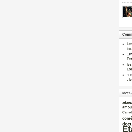
Comme
Le
in
Er
Fe
le
Lœ
hu
: l
Mots-
adapt
amou
Cana
comé
docu
Et