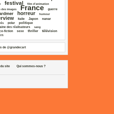
festival
e
film d'animation
France
guerre
 des images
horreur
ardmer
humour
erview
Japon
nanar
Italie
politique
polar
rès
aine des réalisateurs
sang
thriller
télévision
ce‑fiction
sexe
rn
s de @grandecart
 du site
Qui sommes-nous ?