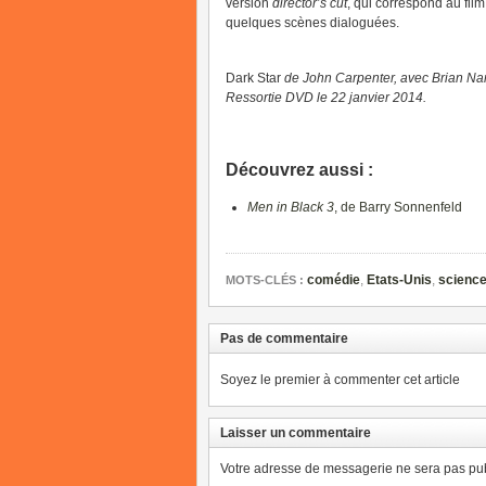
version
director’s cut
, qui correspond au fil
quelques scènes dialoguées.
Dark Star
de John Carpenter, avec Brian Na
Ressortie DVD le 22 janvier 2014.
Découvrez aussi :
Men in Black 3
, de Barry Sonnenfeld
comédie
,
Etats-Unis
,
science
MOTS-CLÉS :
Pas de commentaire
Soyez le premier à commenter cet article
Laisser un commentaire
Votre adresse de messagerie ne sera pas pub