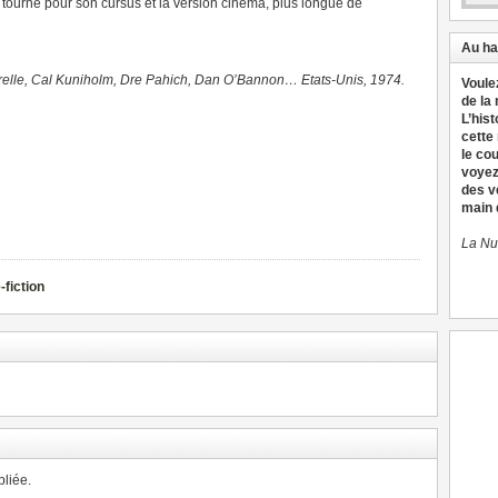
m tourné pour son cursus et la version cinéma, plus longue de
Au ha
relle, Cal Kuniholm, Dre Pahich, Dan O’Bannon… Etats-Unis, 1974.
Voule
de la
L’hist
cette
le co
voyez
des v
main d
La Nu
-fiction
liée.