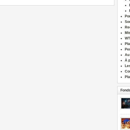
Por
Sou
Re
Mi
WT
Pla
Pe
Au
À 
Le
Co
Pla
Fonds