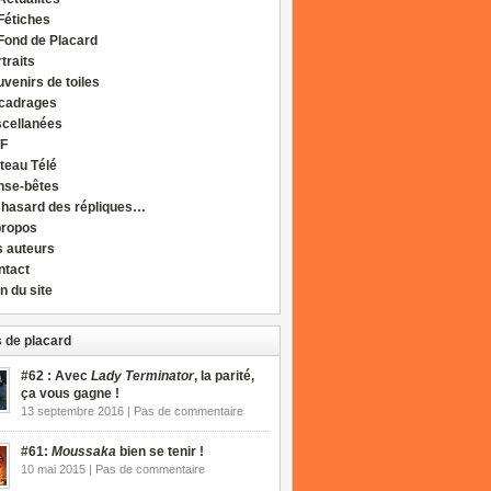
Fétiches
Fond de Placard
traits
venirs de toiles
cadrages
scellanées
F
teau Télé
nse-bêtes
 hasard des répliques…
propos
s auteurs
ntact
n du site
 de placard
#62 : Avec
Lady Terminator
, la parité,
ça vous gagne !
13 septembre 2016 | Pas de commentaire
#61:
Moussaka
bien se tenir !
10 mai 2015 | Pas de commentaire