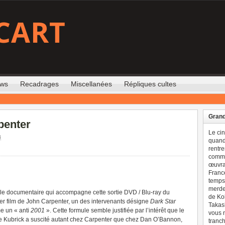
CART
ews
Recadrages
Miscellanées
Répliques cultes
Grand
penter
Le ci
4
quand 
rentre
comme
œuvran
France
temps 
merdes
le documentaire qui accompagne cette sortie DVD / Blu-ray du
de Ko
er film de John Carpenter, un des intervenants désigne
Dark Star
Takash
 un « anti
2001
». Cette formule semble justifiée par l’intérêt que le
vous n
de Kubrick a suscité autant chez Carpenter que chez Dan O’Bannon,
tranch