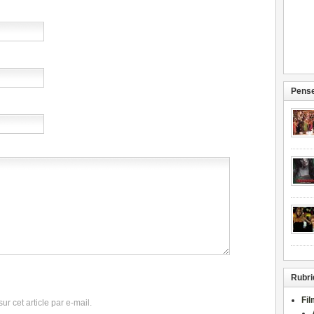
Pense
Rubri
Fi
r cet article par e-mail.