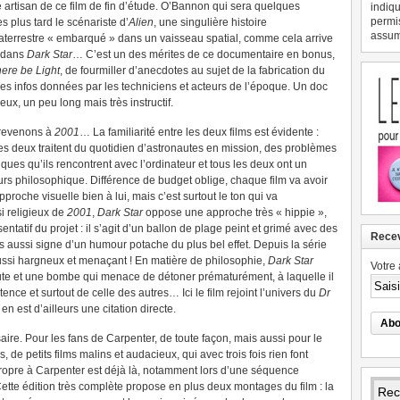
e artisan de ce film de fin d’étude. O’Bannon qui sera quelques
indiqu
permi
 plus tard le scénariste d’
Alien
, une singulière histoire
assume
raterrestre « embarqué » dans un vaisseau spatial, comme cela arrive
 dans
Dark Star
… C’est un des mérites de ce documentaire en bonus,
here be Light
, de fourmiller d’anecdotes au sujet de la fabrication du
 des infos données par les techniciens et acteurs de l’époque. Un doc
ux, un peu long mais très instructif.
revenons à
2001
… La familiarité entre les deux films est évidente :
les deux traitent du quotidien d’astronautes en mission, des problèmes
ques qu’ils rencontrent avec l’ordinateur et tous les deux ont un
urs philosophique. Différence de budget oblige, chaque film va avoir
proche visuelle bien à lui, mais c’est surtout le ton qui va
i religieux de
2001
,
Dark Star
oppose une approche très « hippie »,
entatif du projet : il s’agit d’un ballon de plage peint et grimé avec des
Recev
 aussi signe d’un humour potache du plus bel effet. Depuis la série
aussi hargneux et menaçant !
En matière de philosophie,
Dark Star
Votre 
te et une bombe qui menace de détoner prématurément, à laquelle il
tence et surtout de celle des autres… Ici le film rejoint l’univers du
Dr
en est d’ailleurs une citation directe.
ire. Pour les fans de Carpenter, de toute façon, mais aussi pour le
 de petits films malins et audacieux, qui avec trois fois rien font
 propre à Carpenter est déjà là, notamment lors d’une séquence
ette édition très complète propose en plus deux montages du film : la