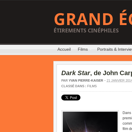
GRAND É
ÉTIREMENTS CINÉPHILES
Accueil
Films
Portraits & Intervi
Dark Star
, de John Car
PAR
YVAN PIERRE-KAISER
–
21 JANVIER 201
CLASSÉ DANS :
FILMS
Dans 
premi
comme
film 