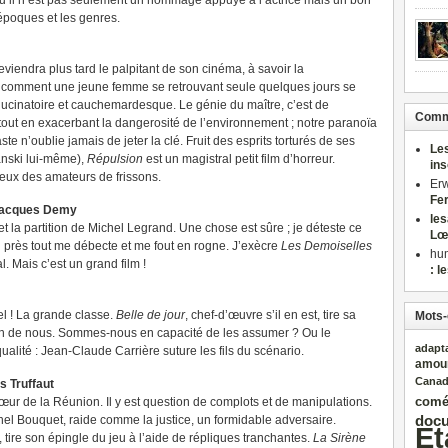
’il n’est pas seulement un hommage appuyé à l’actrice mais un bon
époques et les genres.
eviendra plus tard le palpitant de son cinéma, à savoir la
ou comment une jeune femme se retrouvant seule quelques jours se
cinatoire et cauchemardesque. Le génie du maître, c’est de
Comme
out en exacerbant la dangerosité de l’environnement ; notre paranoïa
ste n’oublie jamais de jeter la clé. Fruit des esprits torturés de ses
Le
anski lui-même),
Répulsion
est un magistral petit film d’horreur.
in
eux des amateurs de frissons.
Er
Fe
Jacques Demy
le
t la partition de Michel Legrand. Une chose est sûre ; je déteste ce
Lœ
eu près tout me débecte et me fout en rogne. J’exècre
Les Demoiselles
hu
. Mais c’est un grand film !
: l
 ! La grande classe.
Belle de jour
, chef-d’œuvre s’il en est, tire sa
Mots-
n de nous. Sommes-nous en capacité de les assumer ? Ou le
adapt
qualité : Jean-Claude Carrière suture les fils du scénario.
amou
Cana
s Truffaut
comé
œur de la Réunion. Il y est question de complots et de manipulations.
docu
el Bouquet, raide comme la justice, un formidable adversaire.
Et
tire son épingle du jeu à l’aide de répliques tranchantes.
La Sirène