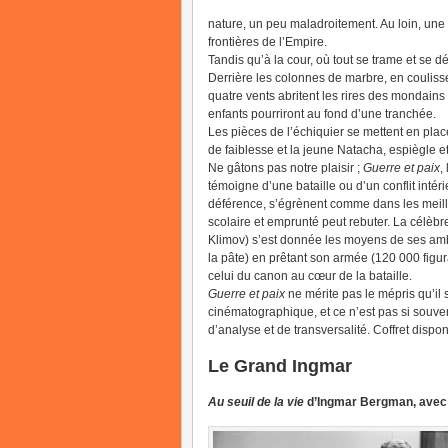
nature, un peu maladroitement. Au loin, une
frontières de l’Empire.
Tandis qu’à la cour, où tout se trame et se d
Derrière les colonnes de marbre, en couliss
quatre vents abritent les rires des mondains 
enfants pourriront au fond d’une tranchée.
Les pièces de l’échiquier se mettent en plac
de faiblesse et la jeune Natacha, espiègle e
Ne gâtons pas notre plaisir ;
Guerre et paix
,
témoigne d’une bataille ou d’un conflit intéri
déférence, s’égrènent comme dans les meille
scolaire et emprunté peut rebuter. La célèb
Klimov) s’est donnée les moyens de ses amb
la pâte) en prêtant son armée (120 000 figur
celui du canon au cœur de la bataille.
Guerre et paix
ne mérite pas le mépris qu’il
cinématographique, et ce n’est pas si souve
d’analyse et de transversalité. Coffret disp
Le Grand Ingmar
Au seuil de la vie
d’Ingmar Bergman, avec 