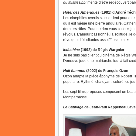
du Mississippi
mérite d’être redécouvert parc
Hôtel des Amériques
(1981) d’André Téch
Les cinéphiles avertis s’accordent pour dire 
qu’il est même une pierre angulaire. Cathe
derniers rôles. Pour ne rien vous cacher, je n
révolus. L’amour passionné, la solitude, le d
rêve que d’étudiantes assoiffées de sexe.
Indochine
(1992) de Régis Wargnier
Je ne suis pas client du cinéma de Régis War
Deneuve joue une matriarche tout à fait créd
Huit femmes
(2002) de François Ozon
Ozon adapte la pièce éponyme de Robert Thom
populaire. Rythmé, chatoyant, coloré, ce jeu 
Les sept films proposés composent un beau 
Montparnasse.
Le Sauvage
de Jean-Paul Rappeneau, ave