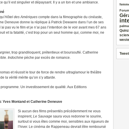
e qu’il est singulier et dépaysant. Il y a un ton et une ambiance.
femm
Forum
iné
Gér
qu’
Hôtel des Amériques
compte dans la filmographie du cinéaste,
int
rine Deneuve donne la réplique à Patrick Dewaere dans l’un de ses
palma
’ai pas vu le film et je n’ai pas l’intention de le voir avant mes 67 ans
Quinz
euil et la fatalité, c’est trop pour un seul homme qui, comme moi, ne
scien
weste
gnier, trop grandiloquent, prétentieux et boursouflé. Catherine
Tweet
ible.
Indochine
pèche par excès de romance.
as et réussit le tour de force de rendre ultraglamour le théâtre
de la vérité mérite qu’on s’y attarde.
programme. Un investissement de qualité. Aux Editions
c Yves Montand et Catherine Deneuve
Si aucun des films présentés précédemment ne vous
inspirent,
Le Sauvage
saura vous redonner le sourire,
surtout si vous êtes comme moi, sensibles aux rigueurs de
l’hiver. Le cinéma de Rappeneau devrait être remboursé