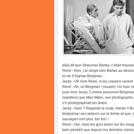
déjà dit que Sharunas Bartas, c’était mauvai
René
–Non, j’ai rangé mes Bartas au-dessus d
la vie
d’Ingmar Bergman…
Jacky
–Oh mon René, si les copains savent ça
René
–Ah, ce Bergman !
(soupir)
. Un huis c
joue mon Jacky. Comme personne Bergman sai
maintiens que Max Wilen, son photographe,
s’il photographiait les âmes.
Jacky
–Hein ? Regarde la route, merde !! Bo
temporiser ses ardeurs sur la forme et que, 
sauvages
non plus, ton truc !
René
–Oui, mais les gros plans sur les visag
bien pénétré que depuis ma dernière colosc