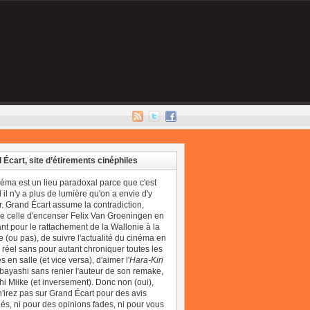
 Écart, site d’étirements cinéphiles
néma est un lieu paradoxal parce que c'est
il n'y a plus de lumière qu'on a envie d'y
r. Grand Écart assume la contradiction,
 celle d'encenser Felix Van Groeningen en
t pour le rattachement de la Wallonie à la
 (ou pas), de suivre l'actualité du cinéma en
réel sans pour autant chroniquer toutes les
 en salle (et vice versa), d'aimer l'
Hara-Kiri
bayashi sans renier l'auteur de son remake,
i Miike (et inversement). Donc non (oui),
'irez pas sur Grand Écart pour des avis
és, ni pour des opinions fades, ni pour vous