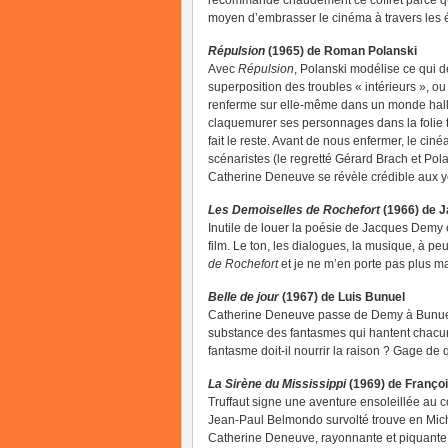
recommande chaudement ce coffret parce qu
moyen d’embrasser le cinéma à travers les 
Répulsion
(1965) de Roman Polanski
Avec
Répulsion
, Polanski modélise ce qui d
superposition des troubles « intérieurs », 
renferme sur elle-même dans un monde hallu
claquemurer ses personnages dans la folie t
fait le reste. Avant de nous enfermer, le cinéa
scénaristes (le regretté Gérard Brach et Pol
Catherine Deneuve se révèle crédible aux y
Les Demoiselles de Rochefort
(1966) de 
Inutile de louer la poésie de Jacques Demy e
film. Le ton, les dialogues, la musique, à p
de Rochefort
et je ne m’en porte pas plus mal
Belle de jour
(1967) de Luis Bunuel
Catherine Deneuve passe de Demy à Bunuel
substance des fantasmes qui hantent chacu
fantasme doit-il nourrir la raison ? Gage de 
La Sirène du Mississippi
(1969) de Françoi
Truffaut signe une aventure ensoleillée au c
Jean-Paul Belmondo survolté trouve en Mich
Catherine Deneuve, rayonnante et piquante, 