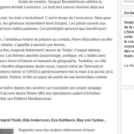
éclats de lumière. Sergueï Bondartchouk célèbre la
 guerre terrible s’annonce. Le bruit des canons résonne déjà aux
Au ha
écide, les bals s’enchaînent. C’est le temps de l’innocence. Mais gare.
Voule
e, les généraux rassemblent leurs troupes. Les palais ouverts aux
de la
et leurs futiles palabres. Ces privilégiés ignorent que bientôt leurs
L’hist
cette
e ; l’ambitieux Andreï se prépare au combat, Pierre Bézoukhov souffre
le co
t rebelle, s’apprête à devenir une femme.
voyez
 le film, respecte fidèlement l’œuvre de Tolstoï. Chaque tableau
des v
eur. Les thèmes abordés (psychologie, politique, etc.), traités avec
main d
urs livres d’histoire et manuels de géographie. Toutefois, ce côté
La Nu
re Mosfilm (légendaire studio russe, maison mère de Tarkovski et
itions même si l’URSS a généreusement mis la main à la poche (et à
ants). Parfois, le film se pique de points de vue bizarroïdes comme
 se traîne depuis des années car il possède son propre langage
nt qu’une œuvre filmée offre aux spectateurs autant d’échelles
onible aux Editions Montparnasse.
Ingrid Thulin, Bibi Andersson, Eva Dahlbeck, Max von Sydow…
Rappelez vous les routiers mélomanes et leurs