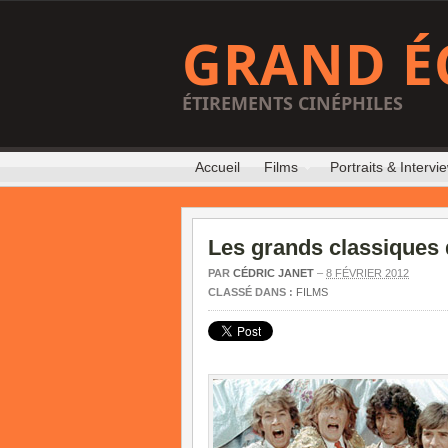
GRAND É
ÉTIREMENTS CINÉPHILES
Accueil
Films
Portraits & Intervi
Les grands classiques d
PAR
CÉDRIC JANET
–
8 FÉVRIER 2012
CLASSÉ DANS :
FILMS