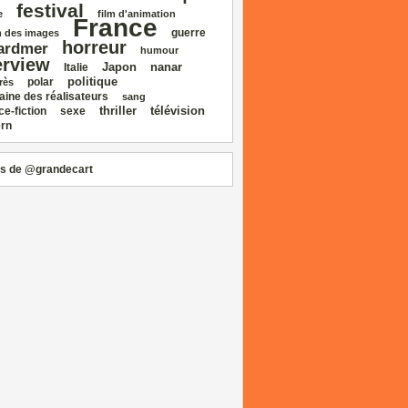
festival
e
film d'animation
France
guerre
 des images
horreur
ardmer
humour
erview
Japon
nanar
Italie
politique
polar
rès
aine des réalisateurs
sang
thriller
télévision
ce‑fiction
sexe
rn
s de @grandecart