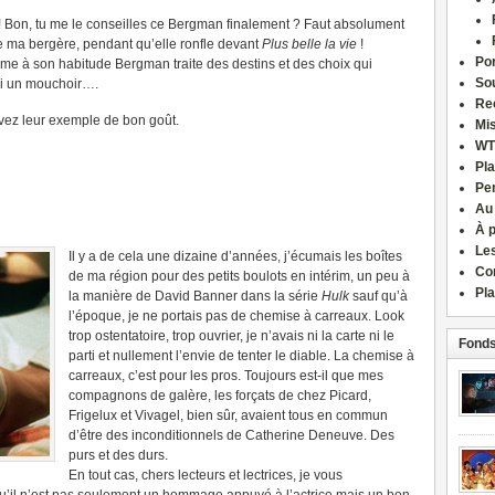
! Bon, tu me le conseilles ce Bergman finalement ? Faut absolument
 de ma bergère, pendant qu’elle ronfle devant
Plus belle la vie
!
Por
me à son habitude Bergman traite des destins et des choix qui
Sou
oi un mouchoir….
Re
uivez leur exemple de bon goût.
Mi
WT
Pla
Pe
Au
À 
Le
Il y a de cela une dizaine d’années, j’écumais les boîtes
Co
de ma région pour des petits boulots en intérim, un peu à
Pla
la manière de David Banner dans la série
Hulk
sauf qu’à
l’époque, je ne portais pas de chemise à carreaux. Look
trop ostentatoire, trop ouvrier, je n’avais ni la carte ni le
Fonds
parti et nullement l’envie de tenter le diable. La chemise à
carreaux, c’est pour les pros. Toujours est-il que mes
compagnons de galère, les forçats de chez Picard,
Frigelux et Vivagel, bien sûr, avaient tous en commun
d’être des inconditionnels de Catherine Deneuve. Des
purs et des durs.
En tout cas, chers lecteurs et lectrices, je vous