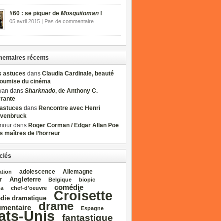
#60 : se piquer de
Mosquitoman
!
05 avril 2015 | Pas de commentaire
ntaires récents
s astuces
dans
Claudia Cardinale, beauté
soumise du cinéma
wan dans
Sharknado
, de Anthony C.
rrante
sastuces
dans
Rencontre avec Henri
venbruck
mour dans
Roger Corman / Edgar Allan Poe
es maîtres de l’horreur
clés
adolescence
Allemagne
ation
Angleterre
r
Belgique
biopic
comédie
da
chef‑d'oeuvre
Croisette
die dramatique
drame
mentaire
Espagne
ats‑Unis
fantastique