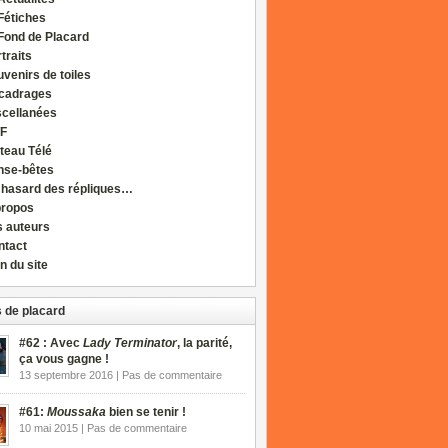
Fétiches
Fond de Placard
traits
venirs de toiles
cadrages
scellanées
F
teau Télé
nse-bêtes
 hasard des répliques…
propos
s auteurs
ntact
n du site
 de placard
#62 : Avec
Lady Terminator
, la parité,
ça vous gagne !
13 septembre 2016 | Pas de commentaire
#61:
Moussaka
bien se tenir !
10 mai 2015 | Pas de commentaire