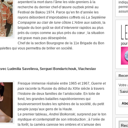
arpentent la mort dans l’âme les vide-greniers à la
indiqu
permi
recherche du dernier chef-d’œuvre ouzbek primé au
assume
Festival de Bakou 1974. Parce qu’en fin d’année les
rayons débordent d’improbables coffrets où
La Septième
Compagnie au clair de lune
côtoie
L’Arbre aux sabots
, la
brigade du bon goût se doit d’intervenir rapidos au plus
près du corps comme au plus près du cœur ; la situation
est grave mais pas désespérée.
Chef de la section Bourgogne de la 11e Brigade du Bon
galettes qui vous permettra de briller en société.
vec Ludmilia Savelieva, Sergueï Bondartchouk, Viacheslav
Recev
Fresque immense réalisée entre 1965 et 1967,
Guerre et
Votre 
paix
raconte la Russie du début du XIXe siècle à travers
l’histoire de deux familles de l’aristocratie. En toile de
fond, les grandes batailles napoléoniennes qui
bouleverseront toutes les sphères de la société, du petit
peuple jusqu’aux gens de la Haute.
Le premier tableau,
Andreï Bolkonski
, surprend par le ton
mystique et contemplatif de son introduction ; à l’orée de
la forêt, la caméra caresse les ombres et s’amuse des