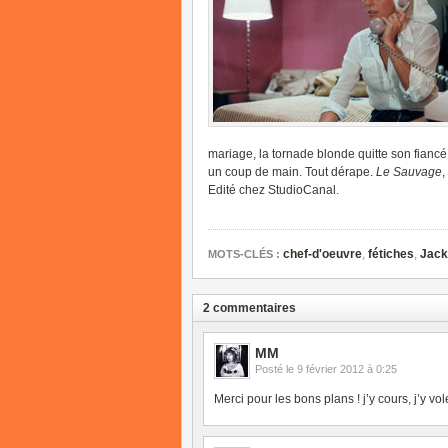
mariage, la tornade blonde quitte son fiancé 
un coup de main. Tout dérape.
Le Sauvage
,
Edité chez StudioCanal.
chef-d'oeuvre
,
fétiches
,
Jack
MOTS-CLÉS :
2 commentaires
MM
Posté le
9 février 2012 à 0:25
Merci pour les bons plans ! j’y cours, j’y vol