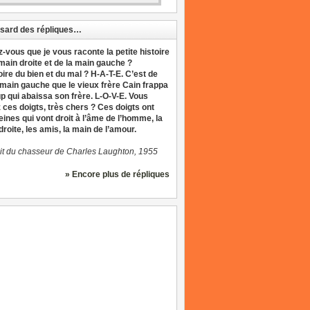
sard des répliques…
z-vous que je vous raconte la petite histoire
 main droite et de la main gauche ?
oire du bien et du mal ? H-A-T-E. C’est de
 main gauche que le vieux frère Cain frappa
up qui abaissa son frère. L-O-V-E. Vous
 ces doigts, très chers ? Ces doigts ont
eines qui vont droit à l’âme de l’homme, la
roite, les amis, la main de l’amour.
it du chasseur de Charles Laughton, 1955
» Encore plus de répliques