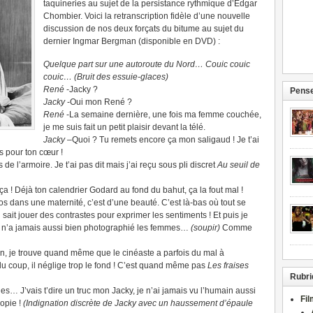
taquineries au sujet de la persistance rythmique d’Edgar
Chombier. Voici la retranscription fidèle d’une nouvelle
discussion de nos deux forçats du bitume au sujet du
dernier Ingmar Bergman (disponible en DVD) :
Quelque part sur une autoroute du Nord… Couic couic
couic… (Bruit des essuie-glaces)
René
-Jacky ?
Pense
Jacky
-Oui mon René ?
René
-La semaine dernière, une fois ma femme couchée,
je me suis fait un petit plaisir devant la télé.
Jacky
–Quoi ? Tu remets encore ça mon saligaud ! Je t’ai
s pour ton cœur !
e l’armoire. Je t’ai pas dit mais j’ai reçu sous pli discret
Au seuil de
 ! Déjà ton calendrier Godard au fond du bahut, ça la fout mal !
los dans une maternité, c’est d’une beauté. C’est là-bas où tout se
t jouer des contrastes pour exprimer les sentiments ! Et puis je
 n’a jamais aussi bien photographié les femmes…
(soupir)
Comme
n, je trouve quand même que le cinéaste a parfois du mal à
du coup, il néglige trop le fond ! C’est quand même pas
Les fraises
Rubri
es… J’vais t’dire un truc mon Jacky, je n’ai jamais vu l’humain aussi
Fi
opie !
(Indignation discrète de Jacky avec un haussement d’épaule