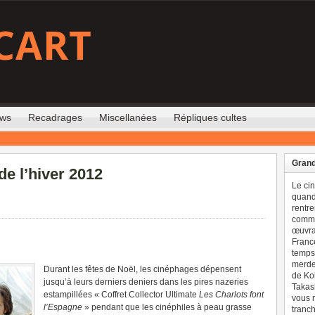
CART
ews
Recadrages
Miscellanées
Répliques cultes
Grand
e l’hiver 2012
Le ci
quand 
rentre
comme
œuvran
France
temps 
merdes
Durant les fêtes de Noël, les cinéphages dépensent
de Ko
jusqu’à leurs derniers deniers dans les pires nazeries
Takash
estampillées « Coffret Collector Ultimate
Les Charlots font
vous n
l’Espagne
» pendant que les cinéphiles à peau grasse
tranch