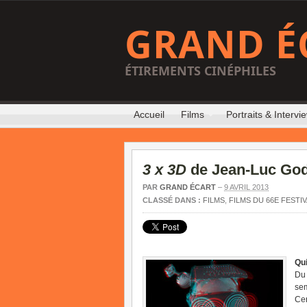
GRAND É
ÉTIREMENTS CINÉPHILES
Accueil
Films
Portraits & Intervi
3 x 3D
de Jean-Luc God
PAR
GRAND ÉCART
–
9 AVRIL 2013
CLASSÉ DANS :
FILMS
,
FILMS DU 66E FESTI
Qui
Du 
sem
Cer