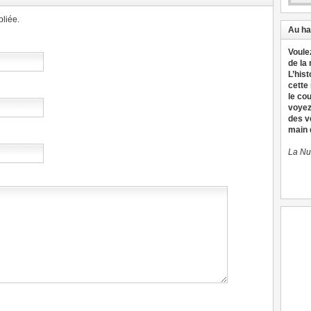
liée.
Au ha
Voule
de la
L’hist
cette
le co
voyez
des v
main d
La Nu