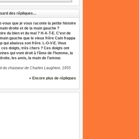
sard des répliques…
z-vous que je vous raconte la petite histoire
 main droite et de la main gauche ?
oire du bien et du mal ? H-A-T-E. C’est de
 main gauche que le vieux frère Cain frappa
up qui abaissa son frère. L-O-V-E. Vous
 ces doigts, très chers ? Ces doigts ont
eines qui vont droit à l’âme de l’homme, la
roite, les amis, la main de l’amour.
it du chasseur de Charles Laughton, 1955
» Encore plus de répliques