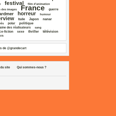
festival
e
film d'animation
France
guerre
 des images
horreur
ardmer
humour
erview
Japon
nanar
Italie
politique
polar
rès
aine des réalisateurs
sang
thriller
télévision
ce‑fiction
sexe
rn
s de @grandecart
 du site
Qui sommes-nous ?