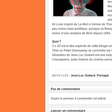
la
Mar
aut
no
vol
for Love
inspiré de
La Mort à Venise
de Thom
peu connu mais prolifique, puisque sa filmo
moins d’une centaine de films depuis 1984, 
Quoi ?
3 x 3D
est le titre explicite de cette trilogie
Time
où Peter Greenaway se concentre sur l
Désastres
de Jean-Luc Godard est une esqu
Cinesapiens
, autre histoire du cinéma ann
Jean-Luc Godard
,
Portugal
MOTS-CLÉS :
Pas de commentaire
Soyez le premier à commenter cet article
Laisser un commentaire