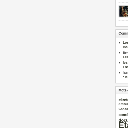
Comme
Le
in
Er
Fe
le
Lœ
hu
: l
Mots-
adapt
amou
Cana
comé
docu
Et