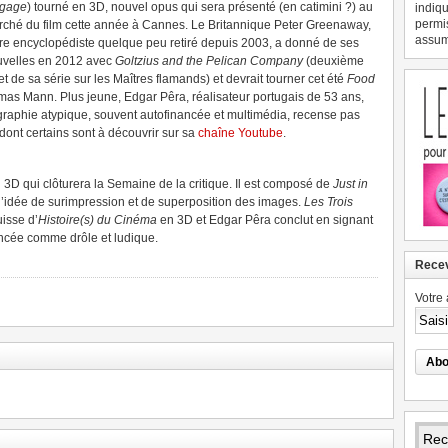
ngage
) tourné en 3D, nouvel opus qui sera présenté (en catimini ?) au
indiqu
permi
ché du film cette année à Cannes. Le Britannique Peter Greenaway,
assume
re encyclopédiste quelque peu retiré depuis 2003, a donné de ses
uvelles en 2012 avec
Goltzius and the Pelican Company
(deuxième
et de sa série sur les Maîtres flamands) et devrait tourner cet été
Food
as Mann. Plus jeune, Edgar Pêra, réalisateur portugais de 53 ans,
graphie atypique, souvent autofinancée et multimédia, recense pas
dont certains sont à découvrir sur sa
chaîne Youtube
.
 en 3D qui clôturera la Semaine de la critique. Il est composé de
Just in
’idée de surimpression et de superposition des images.
Les Trois
isse d’
Histoire(s) du Cinéma
en 3D et Edgar Pêra conclut en signant
oncée comme drôle et ludique.
Recev
Votre 