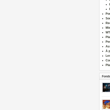
Por
Sou
Re
Mi
WT
Pla
Pe
Au
À 
Le
Co
Pla
Fonds