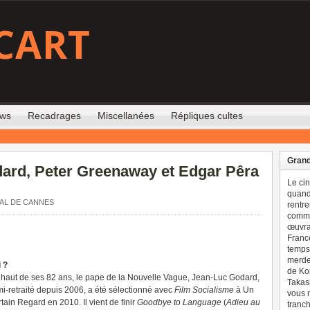
CART
ews
Recadrages
Miscellanées
Répliques cultes
Grand
ard, Peter Greenaway et Edgar Pêra
Le ci
quand 
VAL DE CANNES
rentre
comme
œuvran
France
temps 
merdes
 ?
de Ko
haut de ses 82 ans, le pape de la Nouvelle Vague, Jean-Luc Godard,
Takash
i-retraité depuis 2006, a été sélectionné avec
Film Socialisme
à Un
vous n
tain Regard en 2010. Il vient de finir
Goodbye to Language
(
Adieu au
tranch