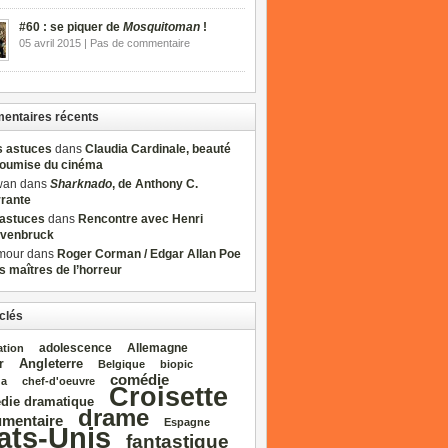
#60 : se piquer de
Mosquitoman
!
05 avril 2015 | Pas de commentaire
ntaires récents
s astuces
dans
Claudia Cardinale, beauté
soumise du cinéma
wan dans
Sharknado
, de Anthony C.
rrante
sastuces
dans
Rencontre avec Henri
venbruck
mour dans
Roger Corman / Edgar Allan Poe
es maîtres de l’horreur
clés
adolescence
Allemagne
ation
Angleterre
r
Belgique
biopic
comédie
da
chef‑d'oeuvre
Croisette
die dramatique
drame
mentaire
Espagne
ats‑Unis
fantastique