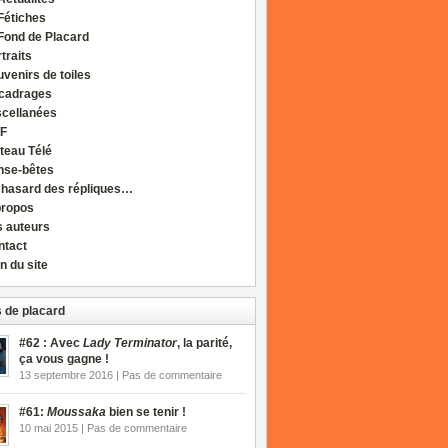
Fétiches
Fond de Placard
traits
venirs de toiles
cadrages
scellanées
F
teau Télé
nse-bêtes
 hasard des répliques…
propos
s auteurs
ntact
n du site
 de placard
#62 : Avec
Lady Terminator
, la parité,
ça vous gagne !
13 septembre 2016 | Pas de commentaire
#61:
Moussaka
bien se tenir !
10 mai 2015 | Pas de commentaire