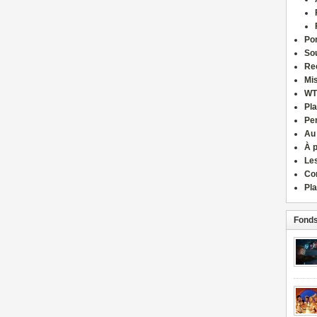
Por
Sou
Re
Mi
WT
Pla
Pe
Au
À 
Le
Co
Pla
Fonds