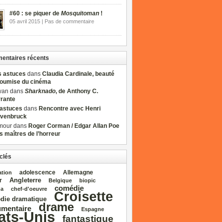
#60 : se piquer de
Mosquitoman
!
05 avril 2015 | Pas de commentaire
ntaires récents
s astuces
dans
Claudia Cardinale, beauté
soumise du cinéma
wan dans
Sharknado
, de Anthony C.
rrante
sastuces
dans
Rencontre avec Henri
venbruck
mour dans
Roger Corman / Edgar Allan Poe
es maîtres de l’horreur
clés
adolescence
Allemagne
ation
Angleterre
r
Belgique
biopic
comédie
da
chef‑d'oeuvre
Croisette
die dramatique
drame
mentaire
Espagne
ats‑Unis
fantastique