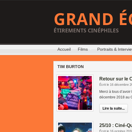
GRAND É
ÉTIREMENTS CINÉPHILES
Accueil
Films
Portraits & Intervi
TIM BURTON
Retour sur le 
Écrit le 16 décembre 
Merci à tous d’avoir
décembre 2018 au Cin
Lire la suite...
25/10 : Ciné-Q
Écrit le 16 octobre 201