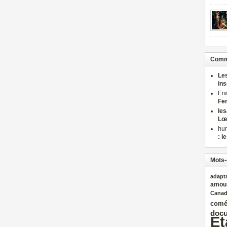
Comme
Le
in
Er
Fe
le
Lœ
hu
: l
Mots-
adapt
amou
Cana
comé
docu
Et