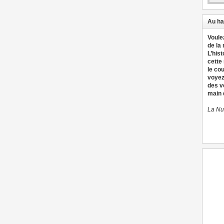
Au ha
Voule
de la
L’hist
cette
le co
voyez
des v
main d
La Nu