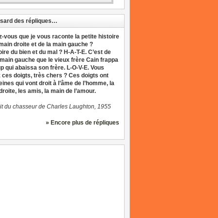
sard des répliques…
z-vous que je vous raconte la petite histoire
 main droite et de la main gauche ?
oire du bien et du mal ? H-A-T-E. C’est de
 main gauche que le vieux frère Cain frappa
up qui abaissa son frère. L-O-V-E. Vous
 ces doigts, très chers ? Ces doigts ont
eines qui vont droit à l’âme de l’homme, la
roite, les amis, la main de l’amour.
it du chasseur de Charles Laughton, 1955
» Encore plus de répliques