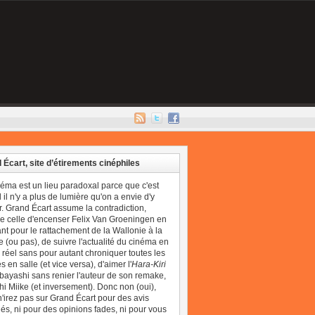
 Écart, site d’étirements cinéphiles
néma est un lieu paradoxal parce que c'est
il n'y a plus de lumière qu'on a envie d'y
r. Grand Écart assume la contradiction,
 celle d'encenser Felix Van Groeningen en
t pour le rattachement de la Wallonie à la
 (ou pas), de suivre l'actualité du cinéma en
réel sans pour autant chroniquer toutes les
 en salle (et vice versa), d'aimer l'
Hara-Kiri
bayashi sans renier l'auteur de son remake,
i Miike (et inversement). Donc non (oui),
'irez pas sur Grand Écart pour des avis
és, ni pour des opinions fades, ni pour vous