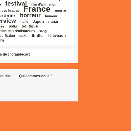
festival
e
film d'animation
France
guerre
 des images
horreur
ardmer
humour
erview
Japon
nanar
Italie
politique
polar
rès
aine des réalisateurs
sang
thriller
télévision
ce‑fiction
sexe
rn
s de @grandecart
 du site
Qui sommes-nous ?