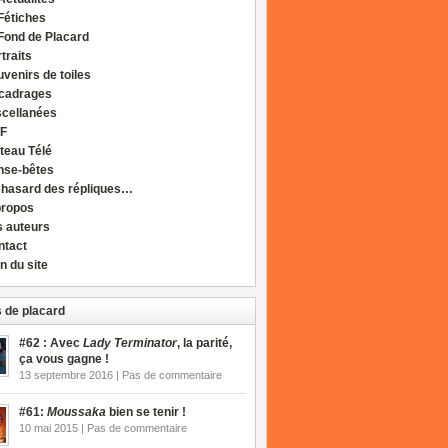
Fétiches
Fond de Placard
traits
venirs de toiles
cadrages
scellanées
F
teau Télé
nse-bêtes
 hasard des répliques…
propos
s auteurs
ntact
n du site
 de placard
#62 : Avec
Lady Terminator
, la parité,
ça vous gagne !
13 septembre 2016 | Pas de commentaire
#61:
Moussaka
bien se tenir !
10 mai 2015 | Pas de commentaire