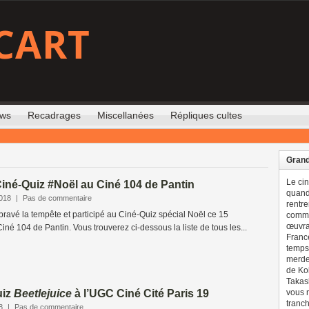
CART
ews
Recadrages
Miscellanées
Répliques cultes
Grand
Le ci
Ciné-Quiz #Noël au Ciné 104 de Pantin
quand 
2018
|
Pas de commentaire
rentre
 bravé la tempête et participé au Ciné-Quiz spécial Noël ce 15
comme
œuvran
é 104 de Pantin. Vous trouverez ci-dessous la liste de tous les...
France
temps 
merdes
de Ko
Takash
uiz
Beetlejuice
à l’UGC Ciné Cité Paris 19
vous n
tranch
8
|
Pas de commentaire