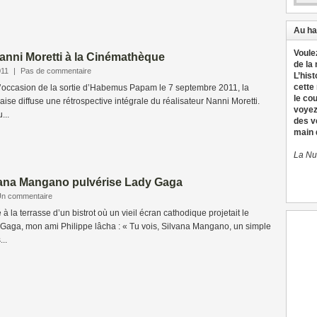
Au ha
Voule
Nanni Moretti à la Cinémathèque
de la
011
|
Pas de commentaire
L’hist
cette
A l’occasion de la sortie d’Habemus Papam le 7 septembre 2011, la
le co
se diffuse une rétrospective intégrale du réalisateur Nanni Moretti.
voyez
...
des v
main d
La Nu
ana Mangano pulvérise Lady Gaga
n commentaire
 à la terrasse d’un bistrot où un vieil écran cathodique projetait le
y Gaga, mon ami Philippe lâcha : « Tu vois, Silvana Mangano, un simple
..