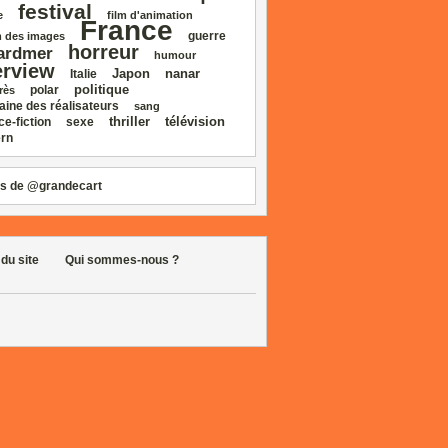
festival
e
film d'animation
France
guerre
 des images
horreur
ardmer
humour
erview
Japon
nanar
Italie
politique
polar
rès
aine des réalisateurs
sang
thriller
télévision
ce‑fiction
sexe
rn
s de @grandecart
 du site
Qui sommes-nous ?