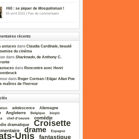
#60 : se piquer de
Mosquitoman
!
05 avril 2015 | Pas de commentaire
ntaires récents
s astuces
dans
Claudia Cardinale, beauté
soumise du cinéma
wan dans
Sharknado
, de Anthony C.
rrante
sastuces
dans
Rencontre avec Henri
venbruck
mour dans
Roger Corman / Edgar Allan Poe
es maîtres de l’horreur
clés
adolescence
Allemagne
ation
Angleterre
r
Belgique
biopic
comédie
da
chef‑d'oeuvre
Croisette
die dramatique
drame
mentaire
Espagne
ats‑Unis
fantastique