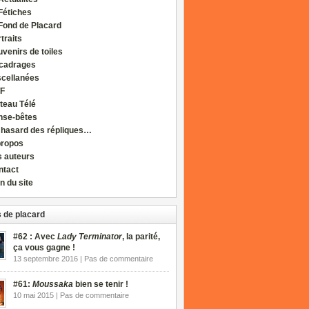
Fétiches
Fond de Placard
traits
venirs de toiles
cadrages
scellanées
F
teau Télé
nse-bêtes
 hasard des répliques…
propos
s auteurs
ntact
n du site
 de placard
#62 : Avec
Lady Terminator
, la parité,
ça vous gagne !
13 septembre 2016 | Pas de commentaire
#61:
Moussaka
bien se tenir !
10 mai 2015 | Pas de commentaire