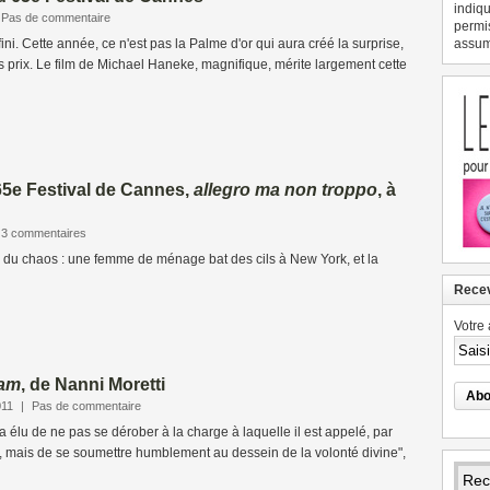
indiqu
Pas de commentaire
permi
fini. Cette année, ce n'est pas la Palme d'or qui aura créé la surprise,
assume
es prix. Le film de Michael Haneke, magnifique, mérite largement cette
65e Festival de Cannes,
allegro ma non troppo
, à
3 commentaires
e du chaos : une femme de ménage bat des cils à New York, et la
Recev
Votre 
am
, de Nanni Moretti
011
|
Pas de commentaire
ra élu de ne pas se dérober à la charge à laquelle il est appelé, par
, mais de se soumettre humblement au dessein de la volonté divine",