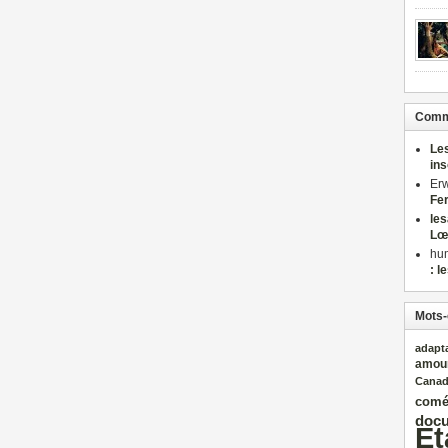
Comme
Le
in
Er
Fe
le
Lœ
hu
: l
Mots-
adapt
amou
Cana
comé
docu
Et