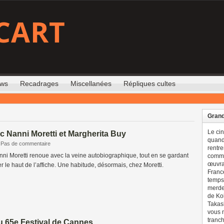
CART
ews
Recadrages
Miscellanées
Répliques cultes
Grand
Le ci
 Nanni Moretti et Margherita Buy
quand 
Pas de commentaire
rentre
nni Moretti renoue avec la veine autobiographique, tout en se gardant
comme
œuvran
r le haut de l’affiche. Une habitude, désormais, chez Moretti.
France
temps 
merdes
de Ko
Takash
vous n
tranch
u 65e Festival de Cannes