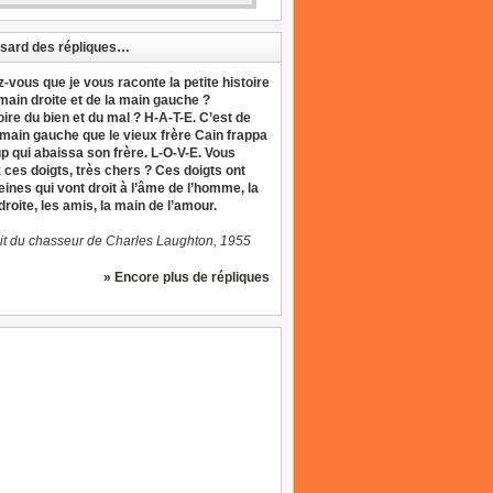
sard des répliques…
z-vous que je vous raconte la petite histoire
 main droite et de la main gauche ?
oire du bien et du mal ? H-A-T-E. C’est de
 main gauche que le vieux frère Cain frappa
up qui abaissa son frère. L-O-V-E. Vous
 ces doigts, très chers ? Ces doigts ont
eines qui vont droit à l’âme de l’homme, la
roite, les amis, la main de l’amour.
it du chasseur de Charles Laughton, 1955
» Encore plus de répliques