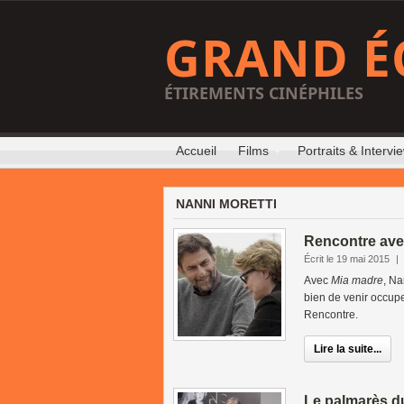
GRAND É
ÉTIREMENTS CINÉPHILES
Accueil
Films
Portraits & Intervi
NANNI MORETTI
Rencontre avec
Écrit le 19 mai 2015
|
Avec
Mia madre
, Na
bien de venir occupe
Rencontre.
Lire la suite...
Le palmarès d