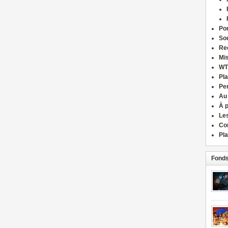
Por
Sou
Re
Mi
WT
Pla
Pe
Au
À 
Le
Co
Pla
Fonds