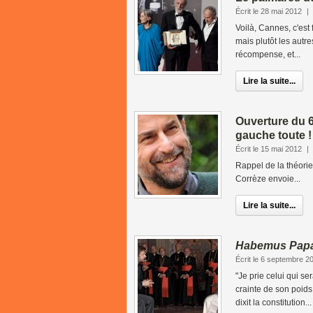
Écrit le 28 mai 2012
|
Voilà, Cannes, c'est 
mais plutôt les autr
récompense, et...
Lire la suite...
Ouverture du 
gauche toute !
Écrit le 15 mai 2012
|
Rappel de la théori
Corrèze envoie...
Lire la suite...
Habemus Pap
Écrit le 6 septembre 2
"Je prie celui qui se
crainte de son poids
dixit la constitution...