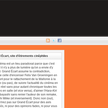
 Écart, site d’étirements cinéphiles
néma est un lieu paradoxal parce que c'est
il n'y a plus de lumière qu'on a envie d'y
r. Grand Écart assume la contradiction,
 celle d'encenser Felix Van Groeningen en
t pour le rattachement de la Wallonie à la
 (ou pas), de suivre l'actualité du cinéma en
réel sans pour autant chroniquer toutes les
 en salle (et vice versa), d'aimer l'
Hara-Kiri
bayashi sans renier l'auteur de son remake,
i Miike (et inversement). Donc non (oui),
'irez pas sur Grand Écart pour des avis
és, ni pour des opinions fades, ni pour vous