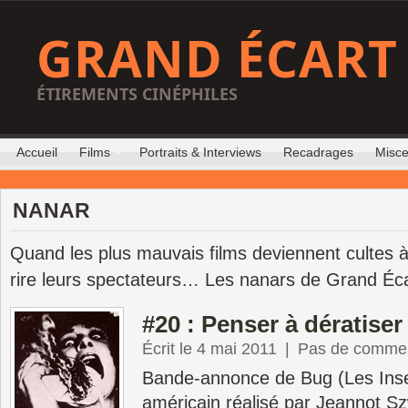
GRAND ÉCART
ÉTIREMENTS CINÉPHILES
Accueil
Films
Portraits & Interviews
Recadrages
Misce
NANAR
Quand les plus mauvais films deviennent cultes à 
rire leurs spectateurs… Les nanars de Grand Éca
#20 : Penser à dératise
Écrit le 4 mai 2011
|
Pas de commen
Bande-annonce de Bug (Les Insec
américain réalisé par Jeannot S