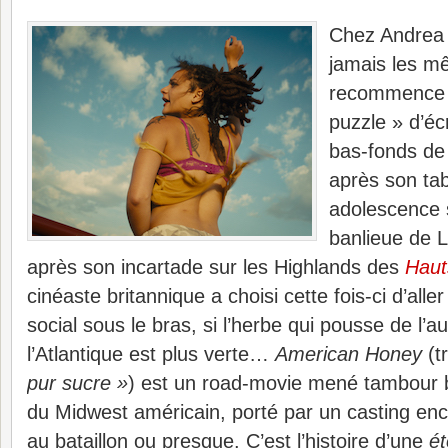
Chez Andrea 
jamais les m
recommence 
puzzle » d’éc
bas-fonds de
après son ta
adolescence s
banlieue de 
après son incartade sur les Highlands des
Haut
cinéaste britannique a choisi cette fois-ci d’alle
social sous le bras, si l’herbe qui pousse de l’a
l’Atlantique est plus verte…
American Honey
(t
pur sucre »
) est un road-movie mené tambour b
du Midwest américain, porté par un casting enc
au bataillon ou presque. C’est l’histoire d’une
ét