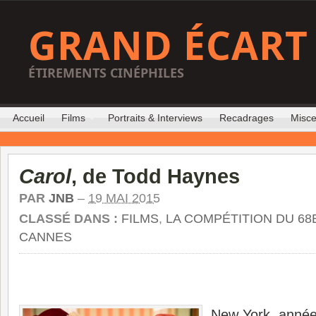
GRAND ÉCART
ÉTIREMENTS CINÉPHILES
Accueil
Films
Portraits & Interviews
Recadrages
Misce
Carol
, de Todd Haynes
PAR
JNB
–
19 MAI 2015
CLASSÉ DANS :
FILMS
,
LA COMPÉTITION DU 68
CANNES
New York, année