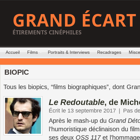
GRAND ÉCART
ÉTIREMENTS CINÉPHILES
Accueil
Films
Portraits & Interviews
Recadrages
Misce
BIOPIC
Tous les biopics, “films biographiques”, dont Gran
Le Redoutable
, de Mich
Écrit le 13 septembre 2017
|
Pas d
Après le mash-up du
Grand Dét
l’humoristique déclinaison du fi
ses deux
OSS 117
et l’hommage