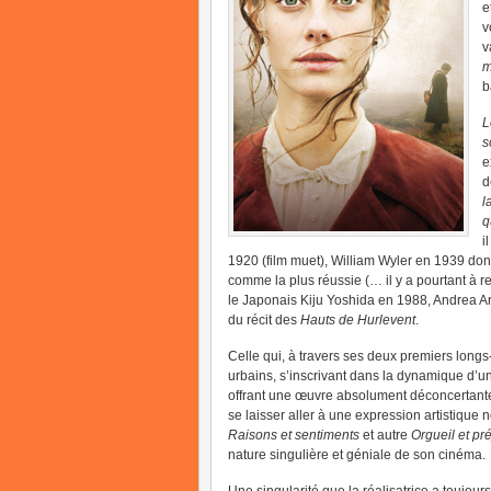
e
v
v
m
b
L
s
e
d
l
q
i
1920 (film muet), William Wyler en 1939 don
comme la plus réussie (… il y a pourtant à 
le Japonais Kiju Yoshida en 1988, Andrea Arn
du récit des
Hauts de Hurlevent
.
Celle qui, à travers ses deux premiers long
urbains, s’inscrivant dans la dynamique d’u
offrant une œuvre absolument déconcertante,
se laisser aller à une expression artistique
Raisons et sentiments
et autre
Orgueil et pr
nature singulière et géniale de son cinéma.