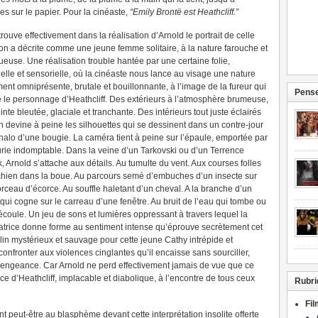
es sur le papier. Pour la cinéaste,
“Emily Brontë est Heathcliff.”
rouve effectivement dans la réalisation d’Arnold le portrait de celle
’on a décrite comme une jeune femme solitaire, à la nature farouche et
ueuse. Une réalisation trouble hantée par une certaine folie,
elle et sensorielle, où la cinéaste nous lance au visage une nature
ment omniprésente, brutale et bouillonnante, à l’image de la fureur qui
Pense
e le personnage d’Heathcliff. Des extérieurs à l’atmosphère brumeuse,
einte bleutée, glaciale et tranchante. Des intérieurs tout juste éclairés
on devine à peine les silhouettes qui se dessinent dans un contre-jour
 halo d’une bougie. La caméra tient à peine sur l’épaule, emportée par
urie indomptable. Dans la veine d’un Tarkovski ou d’un Terrence
, Arnold s’attache aux détails. Au tumulte du vent. Aux courses folles
chien dans la boue. Au parcours semé d’embuches d’un insecte sur
rceau d’écorce. Au souffle haletant d’un cheval. A la branche d’un
 qui cogne sur le carreau d’une fenêtre. Au bruit de l’eau qui tombe ou
’écoule. Un jeu de sons et lumières oppressant à travers lequel la
satrice donne forme au sentiment intense qu’éprouve secrètement cet
lin mystérieux et sauvage pour cette jeune Cathy intrépide et
fronter aux violences cinglantes qu’il encaisse sans sourciller,
vengeance. Car Arnold ne perd effectivement jamais de vue que ce
ce d’Heathcliff, implacable et diabolique, à l’encontre de tous ceux
Rubri
Fi
t peut-être au blasphème devant cette interprétation insolite offerte