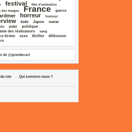
festival
e
film d'animation
France
guerre
 des images
horreur
ardmer
humour
erview
Japon
nanar
Italie
politique
polar
rès
aine des réalisateurs
sang
thriller
télévision
ce‑fiction
sexe
rn
s de @grandecart
 du site
Qui sommes-nous ?