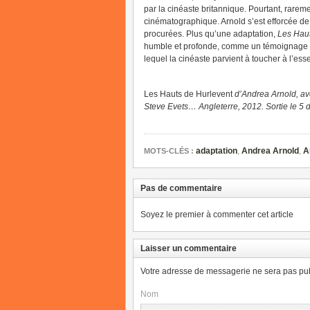
par la cinéaste britannique. Pourtant, rarem
cinématographique. Arnold s’est efforcée de r
procurées. Plus qu’une adaptation,
Les Haut
humble et profonde, comme un témoignage pl
lequel la cinéaste parvient à toucher à l’ess
Les Hauts de Hurlevent
d’Andrea Arnold, a
Steve Evets… Angleterre, 2012. Sortie le 5 
adaptation
,
Andrea Arnold
,
A
MOTS-CLÉS :
Pas de commentaire
Soyez le premier à commenter cet article
Laisser un commentaire
Votre adresse de messagerie ne sera pas pub
Nom