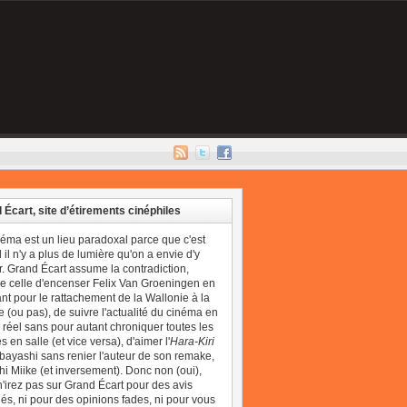
 Écart, site d’étirements cinéphiles
néma est un lieu paradoxal parce que c'est
il n'y a plus de lumière qu'on a envie d'y
r. Grand Écart assume la contradiction,
 celle d'encenser Felix Van Groeningen en
t pour le rattachement de la Wallonie à la
 (ou pas), de suivre l'actualité du cinéma en
réel sans pour autant chroniquer toutes les
 en salle (et vice versa), d'aimer l'
Hara-Kiri
bayashi sans renier l'auteur de son remake,
i Miike (et inversement). Donc non (oui),
'irez pas sur Grand Écart pour des avis
és, ni pour des opinions fades, ni pour vous