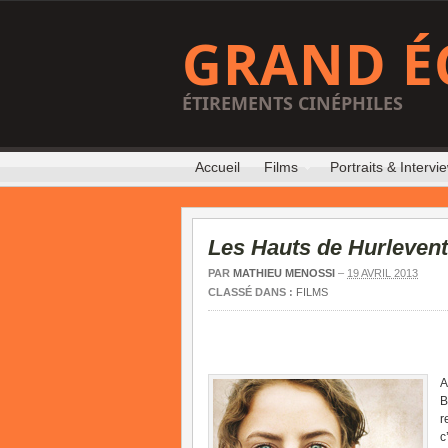
GRAND É
ÉTIREMENTS CINÉPHILES
Accueil
Films
Portraits & Intervi
Les Hauts de Hurlevent
PAR
MATHIEU MENOSSI
–
19 AVRIL 2013
CLASSÉ DANS :
FILMS
A
B
r
c