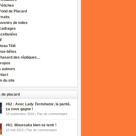
Fétiches
Fond de Placard
traits
venirs de toiles
cadrages
scellanées
F
teau Télé
nse-bêtes
 hasard des répliques…
propos
s auteurs
ntact
n du site
 de placard
#62 : Avec
Lady Terminator
, la parité,
ça vous gagne !
13 septembre 2016 | Pas de commentaire
#61:
Moussaka
bien se tenir !
10 mai 2015 | Pas de commentaire