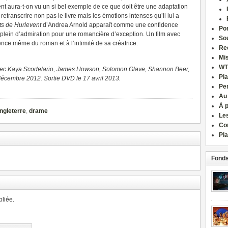
ent aura-t-on vu un si bel exemple de ce que doit être une adaptation
etranscrire non pas le livre mais les émotions intenses qu’il lui a
s de Hurlevent
d’Andrea Arnold apparaît comme une confidence
Por
ein d’admiration pour une romancière d’exception. Un film avec
Sou
ence même du roman et à l’intimité de sa créatrice.
Re
Mi
WT
vec Kaya Scodelario, James Howson, Solomon Glave, Shannon Beer,
Pla
décembre 2012. Sortie DVD le 17 avril 2013.
Pe
Au
À 
ngleterre
,
drame
Le
Co
Pla
Fonds
liée.