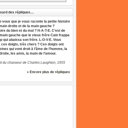
sard des répliques…
z-vous que je vous raconte la petite histoire
 main droite et de la main gauche ?
oire du bien et du mal ? H-A-T-E. C’est de
 main gauche que le vieux frère Cain frappa
up qui abaissa son frère. L-O-V-E. Vous
 ces doigts, très chers ? Ces doigts ont
eines qui vont droit à l’âme de l’homme, la
roite, les amis, la main de l’amour.
it du chasseur de Charles Laughton, 1955
» Encore plus de répliques