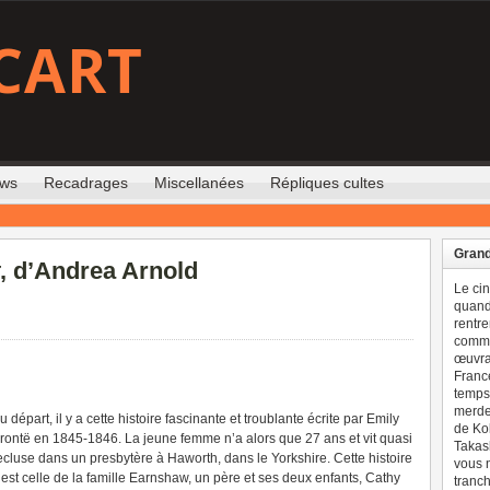
CART
ews
Recadrages
Miscellanées
Répliques cultes
Grand
, d’Andrea Arnold
Le ci
quand 
rentre
comme
œuvran
France
temps 
merdes
u départ, il y a cette histoire fascinante et troublante écrite par Emily
de Ko
rontë en 1845-1846. La jeune femme n’a alors que 27 ans et vit quasi
Takash
ecluse dans un presbytère à Haworth, dans le Yorkshire. Cette histoire
vous n
’est celle de la famille Earnshaw, un père et ses deux enfants, Cathy
tranch