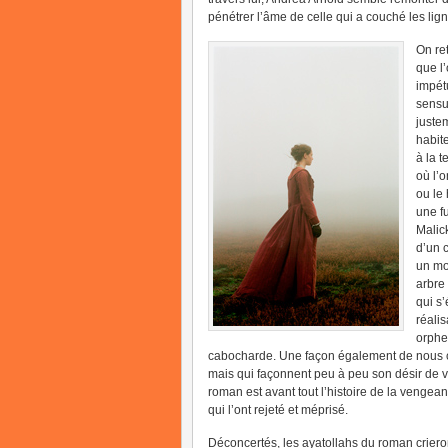
pénétrer l’âme de celle qui a couché les lign
On ret
que l
impét
sensu
juste
habit
à la t
où l’
ou le
une f
Malick
d’un 
un mo
arbre
qui s
réali
orphe
cabocharde. Une façon également de nous con
mais qui façonnent peu à peu son désir de 
roman est avant tout l’histoire de la vengean
qui l’ont rejeté et méprisé.
Déconcertés, les ayatollahs du roman crieron