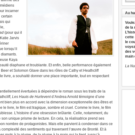
s affirmé dès
comédiens
our incarner
Au ha
n certain
is qui
Voule
le,
de la
L’hist
ad
(pour qui il
cette
Katie Jarvis
le co
ériner
voyez
ue lorsqu’il
des v
is diamants.
main d
tueuse Kaya
beauté diaphane et troublante. Et enfin, belle performance également
La Nu
Beer et Solomon Glave dans les rôles de Cathy et Heathcliff
e livre, a souhaité donner une place importante, tout en respectant
entiellement évertuées à dépeindre le roman sous les traits de la
thcliff,
Les Hauts de Hurlevent
d’Andrea Arnold témoigne d’une
ent bien plus en accord avec la dimension exceptionnelle des êtres et
 livre, le film est tragique, sombre et cruel. Comme le livre, le film
faiblesse. L’histoire d’une obsession brûlante. Celle, notamment, du
re son unique prisme de lecture. En cela, la réalisatrice prend ses
 bon nombre de protagonistes. Mais elle parvient à condenser dans ce
la complexité des sentiments qui traversent l’œuvre de Brontë. Et à
es mots à la plume, de la plume à la main qui la tient, jusqu’à