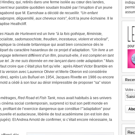
t Hindley, qui, retirés dans une ferme isolée au cœur des landes,
indiqu
permi
oient leur paisible quotidien soudain troublé par l’irruption d’un jeune
assume
agabond que M. Earnshaw a décidé de recueillir.
“Un enfant
alpropre, déguenillé, aux cheveux noirs”
, écrit la jeune écrivaine. Il le
aptise Heathcliff.
es Hauts de Hurlevent
est un livre
“à la fois gothique, féministe,
ocialiste, sadomasochiste, freudien, incestueux, violent et viscéral”
,
xplique la cinéaste britannique qui avait bien conscience dès le
épart du caractère hasardeux de ce projet d’adaptation.
“Un livre a un
angage tellement différent d’un film
, poursuit-elle,
il est complet en tant
ue tel. Je me suis étonnée en me lançant dans cette adaptation.”
Mais
l faut croire que c’était plus fort qu’elle : après Albert Victor Bramble en
t la version avec Laurence Olivier et Merle Oberon est considérée
redire), après Luis Buñuel en 1954, Jacques Rivette en 1986 ou encore
Recev
old a cédé à son tour au désir irrépressible de proposer “sa” vision
Votre 
s-métrages,
Red Road
et
Fish Tank
, nous avait habitués à ses univers
n cinéma social contemporain, surprend ici tout son petit monde en
 profitant de l’exercice dangereux que constitue l’”adaptation” pour
 nouvelle et audacieuse, libérée de tout académisme (on est loin des
éjugés
). Et Andrea Arnold de confirmer, si c’était encore nécessaire, la