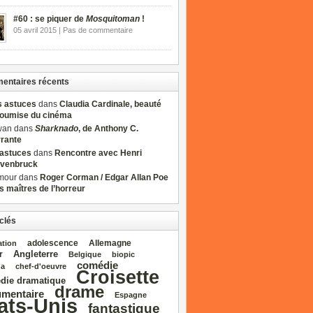
#60 : se piquer de
Mosquitoman
!
05 avril 2015 | Pas de commentaire
ntaires récents
s astuces
dans
Claudia Cardinale, beauté
soumise du cinéma
wan dans
Sharknado
, de Anthony C.
rrante
sastuces
dans
Rencontre avec Henri
venbruck
mour dans
Roger Corman / Edgar Allan Poe
es maîtres de l’horreur
clés
adolescence
Allemagne
ation
Angleterre
r
Belgique
biopic
comédie
da
chef‑d'oeuvre
Croisette
die dramatique
drame
mentaire
Espagne
ats‑Unis
fantastique