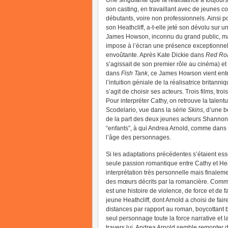
Une singularité que la réalisatrice a toujour
son casting, en travaillant avec de jeunes 
débutants, voire non professionnels. Ainsi p
son Heathcliff, a-t-elle jeté son dévolu sur u
James Howson, inconnu du grand public, ma
impose à l’écran une présence exceptionnel
envoûtante. Après Kate Dickie dans
Red Ro
s’agissait de son premier rôle au cinéma) et 
dans
Fish Tank
, ce James Howson vient ent
l’intuition géniale de la réalisatrice britanniq
s’agit de choisir ses acteurs. Trois films, tro
Pour interpréter Cathy, on retrouve la talen
Scodelario, vue dans la série
Skins
, d’une 
de la part des deux jeunes acteurs Shannon 
“enfants”, à qui Andrea Arnold, comme dans l
l’âge des personnages.
Si les adaptations précédentes s’étaient ess
seule passion romantique entre Cathy et Hea
interprétation très personnelle mais finalem
des mœurs décrits par la romancière. Comme le
est une histoire de violence, de force et de 
jeune Heathcliff, dont Arnold a choisi de fai
distances par rapport au roman, boycottant
seul personnage toute la force narrative et 
travers lui, Andrea Arnold semble remonter d