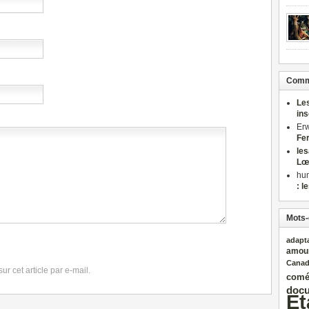
Comme
Le
in
Er
Fe
le
Lœ
hu
: l
Mots-
adapt
amou
Cana
r cet article par e-mail.
comé
docu
Et