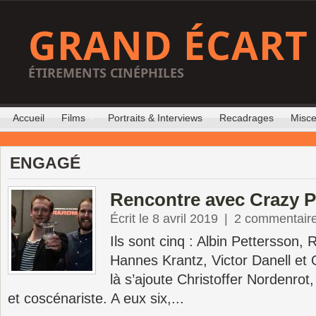
GRAND ÉCART
ÉTIREMENTS CINÉPHILES
Accueil
Films
Portraits & Interviews
Recadrages
Misce
ENGAGÉ
Rencontre avec Crazy P
Écrit le 8 avril 2019
|
2 commentair
Ils sont cinq : Albin Pettersson
Hannes Krantz, Victor Danell et O
là s’ajoute Christoffer Nordenrot
et coscénariste. A eux six,...