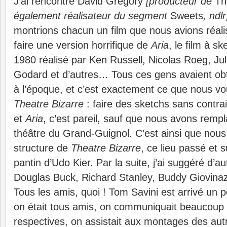
J’ai rencontré David Gregory
[producteur de
Th
également réalisateur du segment
Sweets
, ndlr
montrions chacun un film que nous avions réalisé
faire une version horrifique de
Aria
, le film à s
1980 réalisé par Ken Russell, Nicolas Roeg, Ju
Godard et d’autres… Tous ces gens avaient obte
à l’époque, et c’est exactement ce que nous vo
Theatre Bizarre
: faire des sketchs sans contra
et
Aria
, c’est pareil, sauf que nous avons rempl
théâtre du Grand-Guignol. C’est ainsi que nous
structure de
Theatre Bizarre
, ce lieu passé et s
pantin d’Udo Kier. Par la suite, j’ai suggéré d’au
Douglas Buck, Richard Stanley, Buddy Giovin
Tous les amis, quoi ! Tom Savini est arrivé un
on était tous amis, on communiquait beaucoup s
respectives, on assistait aux montages des autre