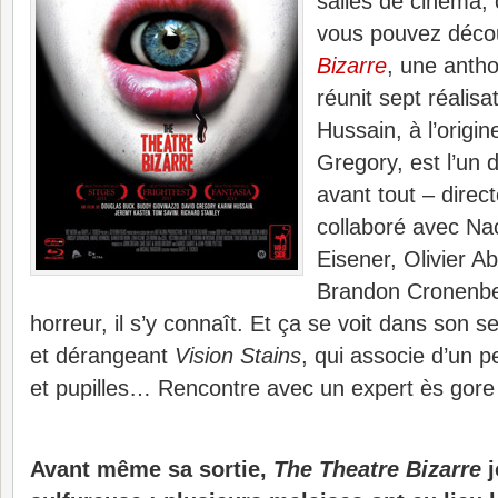
salles de cinéma,
vous pouvez déco
Bizarre
, une antho
réunit sept réalis
Hussain, à l’origi
Gregory, est l’un 
avant tout – direct
collaboré avec Na
Eisener, Olivier 
Brandon Cronenber
horreur, il s’y connaît. Et ça se voit dans son 
et dérangeant
Vision Stains
, qui associe d’un p
et pupilles… Rencontre avec un expert ès gore
Avant même sa sortie,
The Theatre Bizarre
j