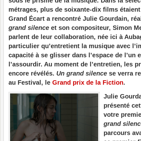
sous le prisme de la musique. Dans la sélec
métrages, plus de soixante-dix films étaient
Grand Écart a rencontré Julie Gourdain, réa
grand silence
et son compositeur, Simon Me
parlent de leur collaboration, née ici à Auba
particulier qu’entretient la musique avec l’i
capacité à se glisser dans l’espace de l’un e
l’assourdir. Au moment de l’entretien, les p
encore révélés.
Un grand silence
se verra r
au Festival, le
Grand prix de la Fiction
.
Julie Gourd
présenté cet
votre premi
grand silen
parcours ava