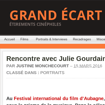
GRAND ÉCART
ÉTIREMENTS CINÉPHILES
Accueil
Films
Portraits & Interviews
Recadrages
Misce
Rencontre avec Julie Gourdai
PAR
JUSTINE MONCHECOURT
–
15 MARS 2016
CLASSÉ DANS :
PORTRAITS
Au
Festival international du film d’Aubagne