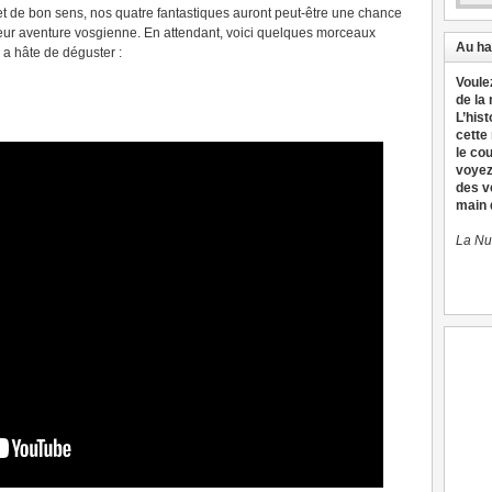
t de bon sens, nos quatre fantastiques auront peut-être une chance
r leur aventure vosgienne. En attendant, voici quelques morceaux
Au ha
 a hâte de déguster :
Voule
de la
L’hist
cette
le co
voyez
des v
main d
La Nu