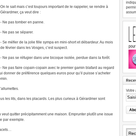
indiqu
On le sait mais c’est toujours important de le rappeler, se rendre à
permi
Gérardmer, ça veut dire :
assume
- Ne pas tomber en panne.
- Ne pas se séparer.
- Se méfier de la jolie fille sympa en mini-short et débardeur. Au mois
de février dans les Vosges, c’est suspect.
- Ne pas se réfugier dans une bicoque isolée, perdue dans la forêt.
- Ne pas faire copain-copain avec le premier gamin blafard au regard
, lui donner de préférence quelques euros pour qu’il puisse s’acheter
emin.
Recev
’allumettes.
Votre 
sous les lits, dans les placards. Les plus curieux à Gérardmer sont
on veut quitter précipitamment une maison. Emprunter plutôt une issue
ée par exemple.
 lacets…