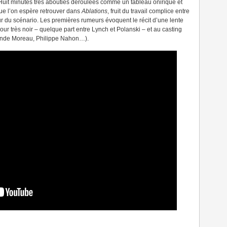
 Huit minutes très abouties déroulées comme un tableau onirique et
ue l’on espère retrouver dans
Ablations
, fruit du travail complice entre
r du scénario. Les premières rumeurs évoquent le récit d’une lente
r très noir – quelque part entre Lynch et Polanski – et au casting
olande Moreau, Philippe Nahon…).