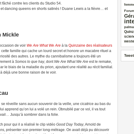
t fâché contre les clients du Studio 54.
femm
et dancing queens en shorts satinés ! Duane Lewis a la fièvre… et
Forum
Gér
int
palma
Quinz
m Mickle
scien
weste
’occasion de voir
We Are What We Are
à la
Quinzaine des réalisateurs
 cette famille qui cache un lourd secret et honore un macabre rituel a
Tweet
 curiosité des autres. Le mythe du cannibalisme a toujours été un
airement à
Somos lo que hay
, dont
We Are What We Are
est le remake,
 le biais de la maladie du prion, ajoutant une réalité au récit familial.
là déjà une bonne raison de le voir.
scau
e réveille sans aucun souvenir de la veille, une cicatrice au bas du
i apprend qu’on lui a volé un rein. Obnubilé par ce vol, il va tout
travail… Jusqu’à sombrer dans la folie.
 pour qui il a réalisé le clip vidéo
Good Day Today
, Arnold de
ans, présenter son premier long-métrage. On avait déjà pu découvrir