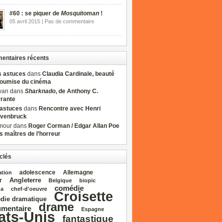
#60 : se piquer de
Mosquitoman
!
05 avril 2015 | Pas de commentaire
ntaires récents
s astuces
dans
Claudia Cardinale, beauté
soumise du cinéma
wan dans
Sharknado
, de Anthony C.
rrante
sastuces
dans
Rencontre avec Henri
venbruck
mour dans
Roger Corman / Edgar Allan Poe
es maîtres de l’horreur
clés
adolescence
Allemagne
ation
Angleterre
r
Belgique
biopic
comédie
da
chef‑d'oeuvre
Croisette
die dramatique
drame
mentaire
Espagne
ats‑Unis
fantastique