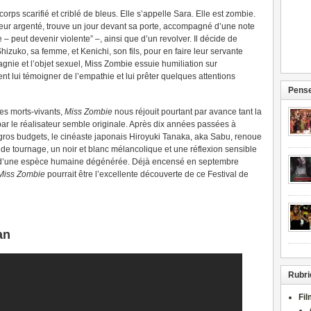
orps scarifié et criblé de bleus. Elle s’appelle Sara. Elle est zombie.
cteur argenté, trouve un jour devant sa porte, accompagné d’une note
 – peut devenir violente” –, ainsi que d’un revolver. Il décide de
Shizuko, sa femme, et Kenichi, son fils, pour en faire leur servante
gnie et l’objet sexuel, Miss Zombie essuie humiliation sur
nt lui témoigner de l’empathie et lui prêter quelques attentions
Pense
es morts-vivants,
Miss Zombie
nous réjouit pourtant par avance tant la
par le réalisateur semble originale. Après dix années passées à
ros budgets, le cinéaste japonais Hiroyuki Tanaka, aka Sabu, renoue
de tournage, un noir et blanc mélancolique et une réflexion sensible
 et d’une espèce humaine dégénérée. Déjà encensé en septembre
Miss Zombie
pourrait être l’excellente découverte de ce Festival de
an
Rubri
Fi