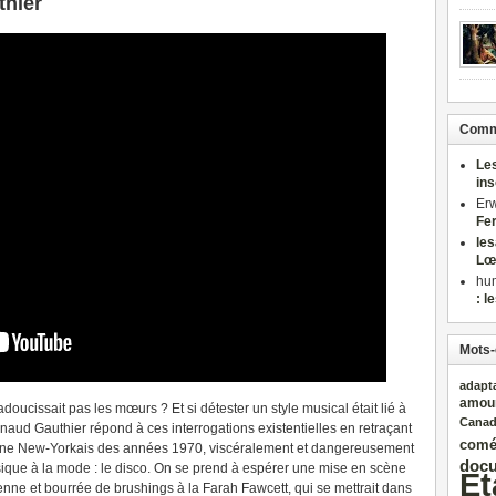
thier
Comme
Le
in
Er
Fe
le
Lœ
hu
: l
Mots-
adapt
amou
adoucissait pas les mœurs ? Et si détester un style musical était lié à
Cana
ud Gauthier répond à ces interrogations existentielles en retraçant
comé
une New-Yorkais des années 1970, viscéralement et dangereusement
docu
ique à la mode : le disco. On se prend à espérer une mise en scène
Et
nne et bourrée de brushings à la Farah Fawcett, qui se mettrait dans