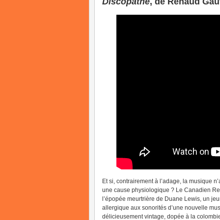
Discopathe
, de Renaud Gau
Et si, contrairement à l’adage, la musique n’
une cause physiologique ? Le Canadien Rena
l’épopée meurtrière de Duane Lewis, un je
allergique aux sonorités d’une nouvelle mus
délicieusement vintage, dopée à la colombie