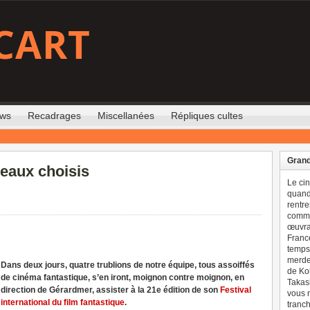
CART
ews
Recadrages
Miscellanées
Répliques cultes
Grand
eaux choisis
Le ci
quand 
rentre
comme
œuvran
France
temps 
merdes
Dans deux jours, quatre trublions de notre équipe, tous assoiffés
de Ko
de cinéma fantastique, s’en iront, moignon contre moignon, en
Takash
direction de Gérardmer, assister à la 21e édition de son
Festival
vous n
international du film fantastique
.
tranch