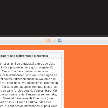
 Écart, site d’étirements cinéphiles
néma est un lieu paradoxal parce que c'est
il n'y a plus de lumière qu'on a envie d'y
r. Grand Écart assume la contradiction,
 celle d'encenser Felix Van Groeningen en
t pour le rattachement de la Wallonie à la
 (ou pas), de suivre l'actualité du cinéma en
réel sans pour autant chroniquer toutes les
 en salle (et vice versa), d'aimer l'
Hara-Kiri
bayashi sans renier l'auteur de son remake,
i Miike (et inversement). Donc non (oui),
'irez pas sur Grand Écart pour des avis
és, ni pour des opinions fades, ni pour vous