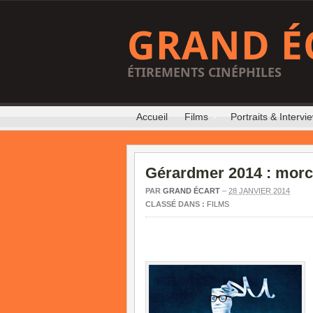
GRAND É
ÉTIREMENTS CINÉPHILES
Accueil
Films
Portraits & Intervi
Gérardmer 2014 : morc
PAR
GRAND ÉCART
–
28 JANVIER 2014
CLASSÉ DANS :
FILMS