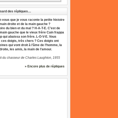
sard des répliques…
z-vous que je vous raconte la petite histoire
 main droite et de la main gauche ?
oire du bien et du mal ? H-A-T-E. C’est de
 main gauche que le vieux frère Cain frappa
up qui abaissa son frère. L-O-V-E. Vous
 ces doigts, très chers ? Ces doigts ont
eines qui vont droit à l’âme de l’homme, la
roite, les amis, la main de l’amour.
it du chasseur de Charles Laughton, 1955
» Encore plus de répliques