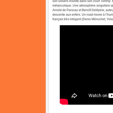
son univers insolite dans son court
Tommy
.
mélancolique. Une atmosphère singulière q
Arnold de Parscau et Benoît Delépine, auteu
descente aux enfers. Un road-movie à l’humou
français très intrigant (Denis Ménochet, Y