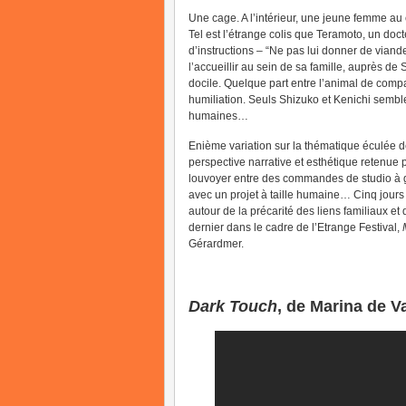
Une cage. A l’intérieur, une jeune femme au c
Tel est l’étrange colis que Teramoto, un do
d’instructions – “Ne pas lui donner de viande
l’accueillir au sein de sa famille, auprès de 
docile. Quelque part entre l’animal de compa
humiliation. Seuls Shizuko et Kenichi semble
humaines…
Enième variation sur la thématique éculée d
perspective narrative et esthétique retenue 
louvoyer entre des commandes de studio à g
avec un projet à taille humaine… Cinq jours 
autour de la précarité des liens familiaux
dernier dans le cadre de l’Etrange Festival,
Gérardmer.
Dark Touch
, de Marina de V