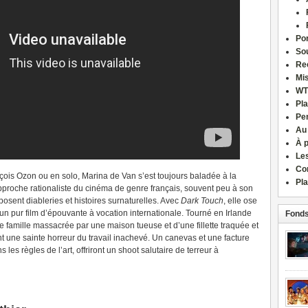
Por
Sou
Re
Mi
WT
Pla
Pe
Au
À 
Le
Co
ançois Ozon ou en solo, Marina de Van s’est toujours baladée à la
Pla
’approche rationaliste du cinéma de genre français, souvent peu à son
posent diableries et histoires surnaturelles. Avec
Dark Touch
, elle ose
un pur film d’épouvante à vocation internationale. Tourné en Irlande
Fonds
ne famille massacrée par une maison tueuse et d’une fillette traquée et
 une sainte horreur du travail inachevé. Un canevas et une facture
s les règles de l’art, offriront un shoot salutaire de terreur à