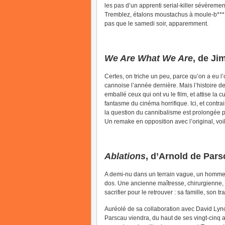
les pas d’un apprenti serial-killer sévèremen
Tremblez, étalons moustachus à moule-b*** 
pas que le samedi soir, apparemment.
We Are What We Are
, de Ji
Certes, on triche un peu, parce qu’on a eu l
cannoise l’année dernière. Mais l’histoire de
emballé ceux qui ont vu le film, et attise la
fantasme du cinéma horrifique. Ici, et contr
la question du cannibalisme est prolongée par
Un remake en opposition avec l’original, voi
Ablations
, d’Arnold de Par
A demi-nu dans un terrain vague, un homme s
dos. Une ancienne maîtresse, chirurgienne, lu
sacrifier pour le retrouver : sa famille, son 
Auréolé de sa collaboration avec David Lynch
Parscau viendra, du haut de ses vingt-cinq 