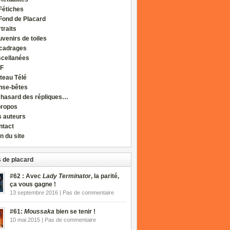
Fétiches
Fond de Placard
traits
venirs de toiles
cadrages
scellanées
F
teau Télé
nse-bêtes
 hasard des répliques…
propos
s auteurs
ntact
n du site
 de placard
#62 : Avec
Lady Terminator
, la parité,
ça vous gagne !
13 septembre 2016 | Pas de commentaire
#61:
Moussaka
bien se tenir !
10 mai 2015 | Pas de commentaire