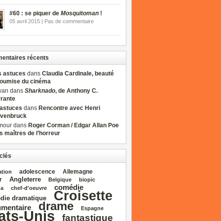
#60 : se piquer de
Mosquitoman
!
05 avril 2015 | Pas de commentaire
ntaires récents
s astuces
dans
Claudia Cardinale, beauté
soumise du cinéma
wan dans
Sharknado
, de Anthony C.
rrante
sastuces
dans
Rencontre avec Henri
venbruck
mour dans
Roger Corman / Edgar Allan Poe
es maîtres de l’horreur
clés
adolescence
Allemagne
ation
Angleterre
r
Belgique
biopic
comédie
da
chef‑d'oeuvre
Croisette
die dramatique
drame
mentaire
Espagne
ats‑Unis
fantastique