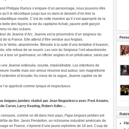
nd Philippe Ramos s’empare d’un personnage, nous pouvons être
s qu’il le décortique jusqu’aux os dans le dessein d’en tirer la
stantifique moelle. C’est de cette manière qu’il s’est approprié de la
s belle des façons la vie du capitaine Achab, pauvre petit garçon
enu roi des océans.
tour de Jeanne d’Arc. Jeanne est la prisonnière d’un seigneur du
Pense
d de la France. Elle attend d’être vendue aux Anglais.
ns le Verbe, abandonnée. Blessée à la suite d’une tentative d’évasion,
ée, elle refuse de se nourrir. Les voix du Seigneur l’ont abandonnée.
r à tour un guérisseur, un officier anglais et un prédicateur, saisis par
) une Jeanne exténuée, sourde, impénétrable. Les intentions de
meure muette mais son amour résonne tout autour, son magnétisme
t entendre et écouter. Au creux de la vague,
Jeanne captive
va de
. Je l’ai apprécié comme lyrique et respectueux.
pa longues jambes
réalisé par Jean Neguslesco avec Fred Astaire,
lie Caron, Larry Keating, Robert Adler…
Rubri
a revoyure, comme on dit dans mon pays,
Papa longues jambes
est
drôle de film. Jarvis Pendelton, un richissime industriel américain de
Fi
sage en France, s’éprend d’une jeune orpheline de 18 ans. Coup de