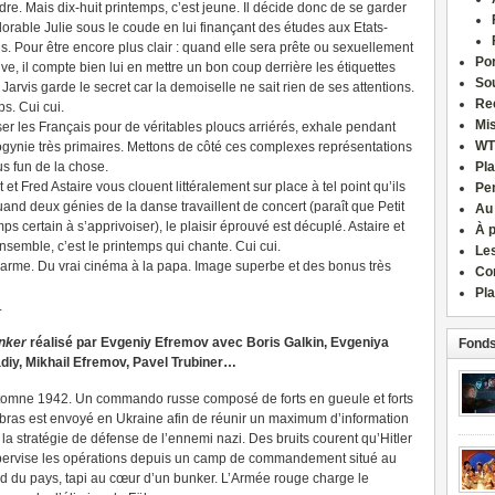
dre. Mais dix-huit printemps, c’est jeune. Il décide donc de se garder
dorable Julie sous le coude en lui finançant des études aux Etats-
s. Pour être encore plus clair : quand elle sera prête ou sexuellement
Por
ive, il compte bien lui en mettre un bon coup derrière les étiquettes
Sou
 Jarvis garde le secret car la demoiselle ne sait rien de ses attentions.
Re
ps. Cui cui.
Mi
sser les Français pour de véritables ploucs arriérés, exhale pendant
WT
gynie très primaires. Mettons de côté ces complexes représentations
s fun de la chose.
Pla
t Fred Astaire vous clouent littéralement sur place à tel point qu’ils
Pe
 Quand deux génies de la danse travaillent de concert (paraît que Petit
Au
mps certain à s’apprivoiser), le plaisir éprouvé est décuplé. Astaire et
À 
nsemble, c’est le printemps qui chante. Cui cui.
Le
rme. Du vrai cinéma à la papa. Image superbe et des bonus très
Co
Pla
.
nker
réalisé par Evgeniy Efremov avec Boris Galkin, Evgeniya
Fonds
diy, Mikhail Efremov, Pavel Trubiner…
omne 1942. Un commando russe composé de forts en gueule et forts
bras est envoyé en Ukraine afin de réunir un maximum d’information
 la stratégie de défense de l’ennemi nazi. Des bruits courent qu’Hitler
ervise les opérations depuis un camp de commandement situé au
d du pays, tapi au cœur d’un bunker. L’Armée rouge charge le