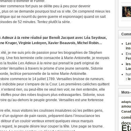
mando d’éliminer le Führer.
nker
commence fort puis se délite peu à peu pour devenir
 plus on se demande pourquoi tout va si vite. On comprend mieux les
ntrigue qui se nourrit du genre guerre et espionnage) quand on sait
épisodes de 52 minutes. Tentez plutôt la série.
Comme
 Adieux à la reine
réalisé par Benoît Jacquot avec Léa Seydoux,
ne Kruger, Virginie Ledoyen, Xavier Beauvois, Michel Robin…
Le
in
 été, je me suis pris de passion pour les biographies de Stephen
Er
ig. Une fois terminée celle consacrée à Marie-Antoinette, je revoyais
Fe
s la foulée
Les Adieux à la reine
qui prenait le parti original de
le
onter Versailles à travers le prisme d’une jeune servante, Sidonie
Lœ
orde, lectrice personnelle de la reine Marie-Antoinette.
hu
istoire commence le 14 juillet 1789. Versailles bruisse de rumeurs.
: l
 indicible peur s’empare de la Cour. Les premières calèches quittent
, n’entend rien, ou peut-être ne veut rien voir, ne rien entendre, elle
Mots-
s étoffes pour des robes toujours plus extravagantes. Sidonie, sous
roire qu’au-dehors le peuple gronde. Versailles est une forteresse
adapt
amou
ère elle, nous visitons les coulisses insalubres où les petites gens,
Cana
 d’un quignon de pain rassis, préparent dans l’insouciance les
comé
Au détour d’un couloir venteux errent quelques vieux marquis
docu
Et
n regard, le peuple désire leur couper la tête. Une page se tourne.