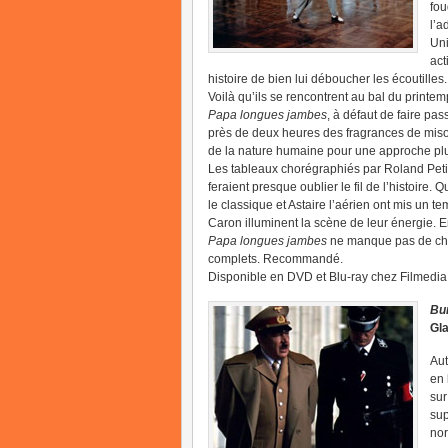
fou
l’a
Uni
act
histoire de bien lui déboucher les écoutilles.
Voilà qu’ils se rencontrent au bal du printem
Papa longues jambes
, à défaut de faire pa
près de deux heures des fragrances de miso
de la nature humaine pour une approche plu
Les tableaux chorégraphiés par Roland Petit e
feraient presque oublier le fil de l’histoire.
le classique et Astaire l’aérien ont mis un te
Caron illuminent la scène de leur énergie. E
Papa longues jambes
ne manque pas de cha
complets. Recommandé.
Disponible en DVD et Blu-ray chez Filmedia
Bu
Gla
Aut
en 
sur
sup
nor