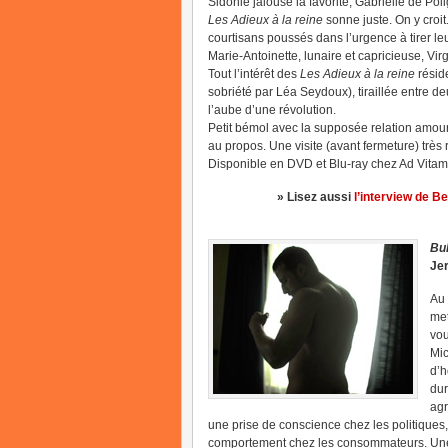
Sidonie jalouse la favorite, Gabrielle de Po
Les Adieux à la reine
sonne juste. On y croi
courtisans poussés dans l’urgence à tirer le
Marie-Antoinette, lunaire et capricieuse, V
Tout l’intérêt des
Les Adieux à la reine
résid
sobriété par Léa Seydoux), tiraillée entre d
l’aube d’une révolution.
Petit bémol avec la supposée relation amour
au propos. Une visite (avant fermeture) tr
Disponible en DVD et Blu-ray chez Ad Vitam
» Lisez aussi
l’interview de B
Bu
Je
Au 
met
vou
Mic
d’h
dur
agr
une prise de conscience chez les politiques,
comportement chez les consommateurs. Une t