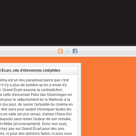
 Écart, site d’étirements cinéphiles
néma est un lieu paradoxal parce que c'est
il n'y a plus de lumière qu'on a envie d'y
r. Grand Écart assume la contradiction,
 celle d'encenser Felix Van Groeningen en
t pour le rattachement de la Wallonie à la
 (ou pas), de suivre l'actualité du cinéma en
réel sans pour autant chroniquer toutes les
 en salle (et vice versa), d'aimer l'
Hara-Kiri
bayashi sans renier l'auteur de son remake,
i Miike (et inversement). Donc non (oui),
'irez pas sur Grand Écart pour des avis
és, ni pour des opinions fades, ni pour vous