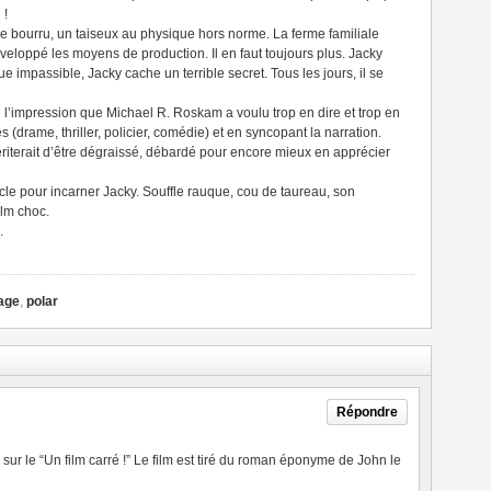
 !
e bourru, un taiseux au physique hors norme. La ferme familiale
éveloppé les moyens de production. Il en faut toujours plus. Jacky
 impassible, Jacky cache un terrible secret. Tous les jours, il se
l’impression que Michael R. Roskam a voulu trop en dire et trop en
s (drame, thriller, policier, comédie) et en syncopant la narration.
mériterait d’être dégraissé, débardé pour encore mieux en apprécier
cle pour incarner Jacky. Souffle rauque, cou de taureau, son
ilm choc.
.
age
,
polar
Répondre
té sur le “Un film carré !” Le film est tiré du roman éponyme de John le