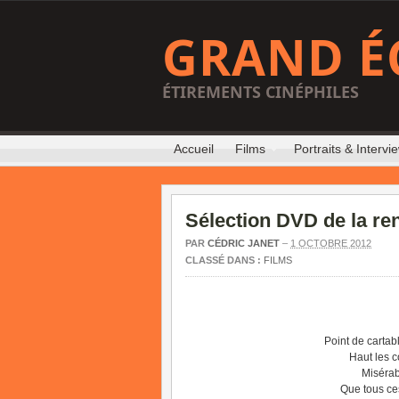
GRAND É
ÉTIREMENTS CINÉPHILES
Accueil
Films
Portraits & Intervi
Sélection DVD de la re
PAR
CÉDRIC JANET
–
1 OCTOBRE 2012
CLASSÉ DANS :
FILMS
Point de cartab
Haut les c
Misérab
Que tous ces