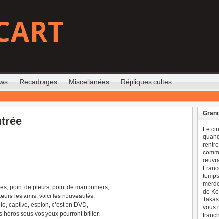
CART
ews
Recadrages
Miscellanées
Répliques cultes
Grand
ntrée
Le ci
quand 
rentre
comme
œuvran
France
temps 
merdes
les, point de pleurs, point de marronniers,
de Ko
œurs les amis, voici les nouveautés,
Takash
le, captive, espion, c’est en DVD,
vous n
 héros sous vos yeux pourront briller.
tranch