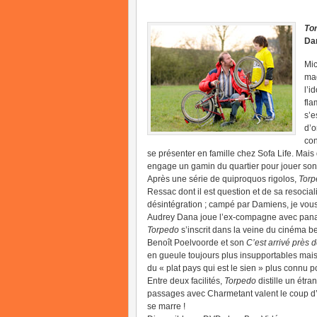
To
Da
Mic
mag
l’i
fla
s’e
d’o
con
se présenter en famille chez Sofa Life. Mais 
engage un gamin du quartier pour jouer son f
Après une série de quiproquos rigolos,
Torp
Ressac dont il est question et de sa resocia
désintégration ; campé par Damiens, je vous
Audrey Dana joue l’ex-compagne avec pan
Torpedo
s’inscrit dans la veine du cinéma b
Benoît Poelvoorde et son
C’est arrivé près 
en gueule toujours plus insupportables mais 
du « plat pays qui est le sien » plus connu
Entre deux facilités,
Torpedo
distille un étr
passages avec Charmetant valent le coup d’œi
se marre !