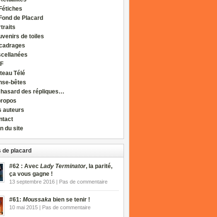
Fétiches
Fond de Placard
traits
venirs de toiles
cadrages
scellanées
F
teau Télé
nse-bêtes
 hasard des répliques…
propos
s auteurs
ntact
n du site
 de placard
#62 : Avec
Lady Terminator
, la parité,
ça vous gagne !
13 septembre 2016 | Pas de commentaire
#61:
Moussaka
bien se tenir !
10 mai 2015 | Pas de commentaire