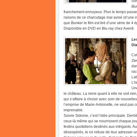
com
Bu
franchement ennuyeux. Plus le temps passe,
raisons de ce charcutage mal avisé (d’une i
que
Bunker
le film est tiré d’une série de 4 
Disponible en DVD en Blu-ray chez Aventi.
Les
Dia
Cet
Zwe
dan
rac
Lab
L’h
Une
le château. La reine quant à elle ne voit rien
qui s’affaire à choisir avec soin de nouvelle
l’emprise de Marie-Antoinette, ne veut pas c
imprenable.
Suivre Sidonie, c’est l’idée principale. Derri
ceux-là même qui se nourrissent chaque jour
festins quotidiens destinés aux intrigants. 
désespérés, le roi refuse de leur adresser u