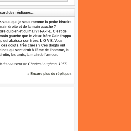
sard des répliques…
z-vous que je vous raconte la petite histoire
 main droite et de la main gauche ?
oire du bien et du mal ? H-A-T-E. C’est de
 main gauche que le vieux frère Cain frappa
up qui abaissa son frère. L-O-V-E. Vous
 ces doigts, très chers ? Ces doigts ont
eines qui vont droit à l’âme de l’homme, la
roite, les amis, la main de l’amour.
it du chasseur de Charles Laughton, 1955
» Encore plus de répliques