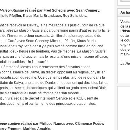
 Maison Russie
réalisé par Fred Schepisi avec Sean Connery,
Au ha
helle Pfeiffer, Klaus Maria Brandauer, Roy Scheider…
Voule
nt de recevoir le Blu-ray, je ne me rappelais plus du tout de ce que
de la
vait être
La Maison Russie
à part une ligne parmi d’autres sur la fiche
L’hist
i de l’immense acteur écossais. Un film d’espionnage adapté de
cette
le co
n LeCarré avec Sean Connery, Michelle Pfeiffer, Klaus Maria
voyez
ndauer et Roy Scheider, il y a plus avarié comme mise en bouche.
des v
ultat : deux heures de bonheur. Pas de méprise,
La Maison Russie
main d
st pas un chef-d’œuvre mais le résultat d’une mise en scène efficace,
étations solides. Un film carré !
La Nu
égulièrement à Moscou pour rencontrer des écrivains et des
ait la connaissance de Dante, un discret opposant au régime, physicien
ocratisation du régime. Quelque temps plus tard, de retour dans la
médiaire de Katya, une amie de Dante, un document qui décrit les failles
gents, les secrets britanniques qui veillent au grain persuadent Blair
le de s’assurer que Dante ne trompe pas son monde.
 un vrai régal ; le Secret Intelligent Service et le KGB usent de
é des documents et par là même des principaux protagonistes.
anne captive
réalisé par Philippe Ramos avec Clémence Poésy,
ierry Frémont, Mathieu Amalric…