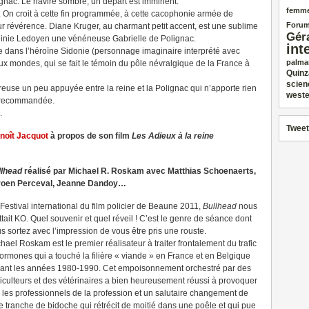
lignac. Le navire sombre, un départ est imminent.
femm
t. On croit à cette fin programmée, à cette cacophonie armée de
Forum
ur révérence. Diane Kruger, au charmant petit accent, est une sublime
Gér
irginie Ledoyen une vénéneuse Gabrielle de Polignac.
int
e dans l’héroïne Sidonie (personnage imaginaire interprété avec
palma
eux mondes, qui se fait le témoin du pôle névralgique de la France à
Quinz
scien
euse un peu appuyée entre la reine et la Polignac qui n’apporte rien
weste
ès recommandée.
.
Tweet
enoît Jacquot
à propos de son film
Les Adieux à la reine
llhead
réalisé par Michael R. Roskam avec Matthias Schoenaerts,
roen Perceval, Jeanne Dandoy…
Festival international du film policier de Beaune 2011,
Bullhead
nous
tait KO. Quel souvenir et quel réveil ! C’est le genre de séance dont
s sortez avec l’impression de vous être pris une rouste.
hael Roskam est le premier réalisateur à traiter frontalement du trafic
ormones qui a touché la filière « viande » en France et en Belgique
ant les années 1980-1990. Cet empoisonnement orchestré par des
iculteurs et des vétérinaires a bien heureusement réussi à provoquer
 les professionnels de la profession et un salutaire changement de
ranche de bidoche qui rétrécit de moitié dans une poêle et qui pue