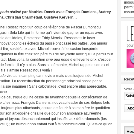
indiqu
permi
rpedo
réalisé par Matthieu Donck avec François Damiens, Audrey
assume
na, Christian Charmetant, Gustave Kervern…
hel Ressac reçoit un coup de téléphone de Pascal Dumont du
asin Sofa Life qui l’informe qu’il vient de gagner un repas avec
dole des idoles, l’immense Eddy Merckx. Ressac est le loser
mboyant dont les échecs du passé ont cassé les pattes. Son amour
st tiré, ses idéaux avec. Michel trouve là l’occasion inespérée
rganiser la fête chez son père fou de bicyclette avec qui il a perdu tout
tact. Mais voilà, la condition
sine qua none
d’enlever le prix, c’est de
de famille, il n’y a plus. Sans se démonter, Michel rappelle son ex et
ils. Famille Ressac nous voilà !
edo
vire au « camping car movie » mais c’est toujours de Michel
Recev
lisation. La reconstruction du personnage principal passe par sa
 laisse imaginer ! Sans cabotinage, c’est encore plus appréciable.
Votre 
ache.
elge caustique qui ne cesse de rayonner depuis la consécration de
de chez vous
. François Damiens, nouveau leader de ces Belges forts
toujours plus attachants, assure de fleurir à sa manière le quotidien
 pour son anxiogène grisaille que pour son ambiance azuréenne.
ange et joyeux désenchantement qui insuffle aux débordements (les
l !) ; un humour bon enfant tout à fait communicatif. Qu’est-ce qu’on