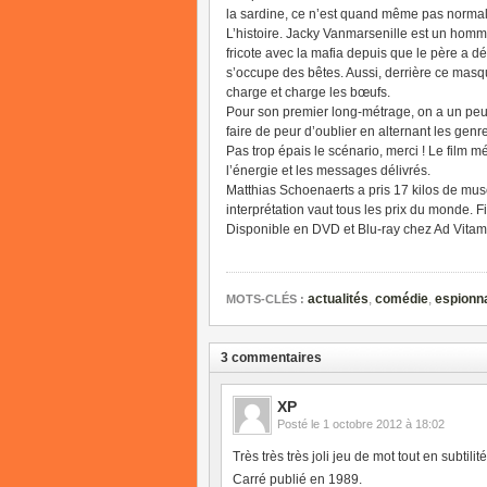
la sardine, ce n’est quand même pas normal
L’histoire. Jacky Vanmarsenille est un homm
fricote avec la mafia depuis que le père a d
s’occupe des bêtes. Aussi, derrière ce masque
charge et charge les bœufs.
Pour son premier long-métrage, on a un peu 
faire de peur d’oublier en alternant les genre
Pas trop épais le scénario, merci ! Le film 
l’énergie et les messages délivrés.
Matthias Schoenaerts a pris 17 kilos de mus
interprétation vaut tous les prix du monde. F
Disponible en DVD et Blu-ray chez Ad Vitam
actualités
,
comédie
,
espionn
MOTS-CLÉS :
3 commentaires
XP
Posté le
1 octobre 2012 à 18:02
Très très très joli jeu de mot tout en subtili
Carré publié en 1989.