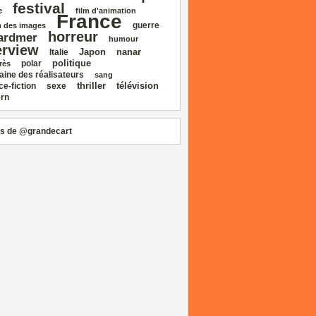
festival
e
film d'animation
France
guerre
 des images
horreur
ardmer
humour
erview
Japon
nanar
Italie
politique
polar
rès
aine des réalisateurs
sang
thriller
télévision
ce‑fiction
sexe
rn
s de @grandecart