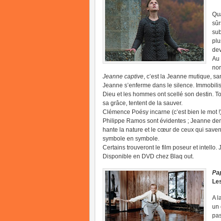
Qua
sûr
sub
plu
dev
Au 
nor
Jeanne captive
, c’est la Jeanne mutique, sa
Jeanne s’enferme dans le silence. Immobilis
Dieu et les hommes ont scellé son destin. Tou
sa grâce, tentent de la sauver.
Clémence Poésy incarne (c’est bien le mot !
Philippe Ramos sont évidentes ; Jeanne de
hante la nature et le cœur de ceux qui saven
symbole en symbole.
Certains trouveront le film poseur et intello
Disponible en DVD chez Blaq out.
Pa
Les
A l
un 
pas