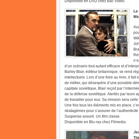
Disponible en DVD chez Bac Vidéo.
La
Mic
Ava
pou
Wik
Joh
Bra
Rés
n’e
d’un scénario tout autant efficace et d’interpr
Barley Blair, éditeur britannique, se rend r
intellectuels. Lors d’une foire au livre, il f
de métier, qui désespère d’une possible dém
capitale soviétique, Blair reçoit par l’inter
de la défense soviétique. Alertés par leurs a
de travailler pour eux. Sa mission sera cel
Une fois tous les éléments mis en place, c’est
stratagèmes pour s’assurer de l’authenticit
Suspense assuré. Un film classe.
Disponible en Blu-ray chez Filmedia.
Je
Th